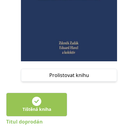
Nezbytné
Analytické
Marketingové
Funkční
Nezařazené soubory
Nezbytně nutné soubory cookie umožňují základní funkce webových
stránek, jako je přihlášení uživatele a správa účtu. Webové stránky nelze
bez nezbytně nutných souborů cookie správně používat.
Provider /
Název
Vyprší
Popis
Doména
CookieScriptConsent
1 měsíc
Tento soubor
CookieScript
cookie
www.grada.cz
používá
Prolistovat knihu
služba
Cookie-
Script.com k
zapamatování
předvoleb
souhlasu se
soubory
cookie
Tištěná kniha
návštěvníků.
Je nutné, aby
banner
Titul doprodán
cookie
Cookie-
Script.com
fungoval