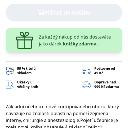
správně.
PHPSESSID
Zavřením
Cookie
PHP.net
Přidat do košíku
prohlížeče
generovaný
www.bambook.cz
aplikacemi
založenými
na jazyce
PHP. Toto je
univerzální
Za každý nákup od nás dostaváte
identifikátor
používaný k
jako dárek
knížky zdarma.
udržování
proměnných
relací
uživatelů.
Obvykle se
jedná o
99 % titulů
Poštovné od
náhodně
skladem
49 Kč
vygenerované
číslo, jeho
Ukázky u
Doprava nad
použití může
být specifické
většiny knih
999 Kč zdarma
pro daný
web, ale
dobrým
příkladem je
Základní učebnice nově koncipovaného oboru, který
udržování
přihlášeného
navazuje na znalosti oblastí na pomezí zejména
stavu
uživatele mezi
interny, chirurgie a anesteziologie.Pojetí učebnice je
stránkami.
zcela nové, kniha obsahuje 4 základní celky:1.