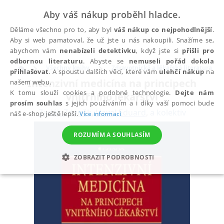
Aby váš nákup proběhl hladce.
Děláme všechno pro to, aby byl
váš nákup co nejpohodlnější
.
Aby si web pamatoval, že už jste u nás nakoupili. Snažíme se,
abychom vám
nenabízeli detektivku
, když jste si
přišli pro
odbornou literaturu
. Abyste se
nemuseli pořád dokola
Všechny knihy
Zdravotnická a lékařská literatura
přihlašovat
. A spoustu dalších věcí, které vám
ulehčí nákup
na
Intenzivní medicína na principech
našem webu.
K tomu slouží cookies a podobné technologie.
Dejte nám
vnitřního lékařství
prosím souhlas
s jejich používáním a i díky vaší pomoci bude
Zadák Zdeněk
,
Havel Eduard
,
a kolektiv
náš e-shop ještě lepší.
Více informací
ROZUMÍM A SOUHLASÍM
ZOBRAZIT PODROBNOSTI
NEZBYTNÉ
ANALYTICKÉ
MARKETINGOVÉ
FUNKČNÍ
NEZAŘAZENÉ SOUBORY