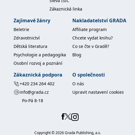
Sleva ISIC
koncový uživatel používá
webové stránky a
Zákaznická linka
jakoukoli reklamu,
kterou koncový uživatel
Zajímavé žánry
Nakladatelství GRADA
mohl vidět před
návštěvou uvedeného
webu.
Beletrie
Affiliate program
MR
7 dní
Toto je soubor cookie
Zdravotnictví
Chcete vydat knihu?
Microsoft
první strany společnosti
Corporation
Microsoft MSN, který
Dětská literatura
Co se čte v Gradě?
.c.bing.com
používáme k měření
používání webu pro
Psychologie a pedagogika
Blog
interní analýzu.
Osobní rozvoj a poznání
_uetvid
1 rok
Toto je soubor cookie
Microsoft
využívaný společností
Corporation
Zákaznická podpora
O společnosti
Microsoft Bing Ads a je
.grada.cz
sledovacím souborem
+420 234 264 402
O nás
cookie. Umožňuje nám
komunikovat s
info@grada.cz
Upravit nastavení cookies
uživatelem, který již dříve
navštívil náš web.
Po-Pá 8-18
test_cookie
15 minut
Tento soubor cookie
Google LLC
nastavuje společnost
.doubleclick.net
DoubleClick (kterou
vlastní společnost
Google), aby zjistila, zda
prohlížeč návštěvníka
webu podporuje
Copyright ©
2026
Grada Publishing, a.s.
soubory cookie.