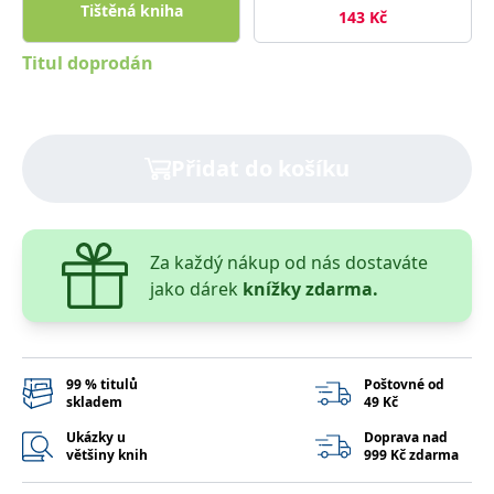
správně.
Tištěná kniha
143
Kč
PHPSESSID
Zavřením
Cookie
PHP.net
prohlížeče
generovaný
www.bambook.cz
Titul doprodán
aplikacemi
založenými
na jazyce
PHP. Toto je
univerzální
identifikátor
používaný k
Přidat do košíku
udržování
proměnných
relací
uživatelů.
Obvykle se
jedná o
Za každý nákup od nás dostaváte
náhodně
vygenerované
jako dárek
knížky zdarma.
číslo, jeho
použití může
být specifické
pro daný
web, ale
dobrým
99 % titulů
Poštovné od
příkladem je
skladem
49 Kč
udržování
přihlášeného
Ukázky u
Doprava nad
stavu
většiny knih
999 Kč zdarma
uživatele mezi
stránkami.