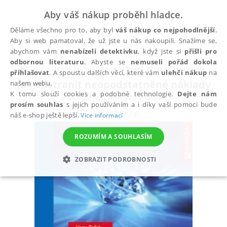
Aby váš nákup proběhl hladce.
Děláme všechno pro to, aby byl
váš nákup co nejpohodlnější
.
Aby si web pamatoval, že už jste u nás nakoupili. Snažíme se,
abychom vám
nenabízeli detektivku
, když jste si
přišli pro
odbornou literaturu
. Abyste se
nemuseli pořád dokola
Všechny knihy
Podnikání, ekonomie a finance
přihlašovat
. A spoustu dalších věcí, které vám
ulehčí nákup
na
Jak odstranit neopodstatněné náklady
našem webu.
K tomu slouží cookies a podobné technologie.
Dejte nám
Hodnotová analýza v praxi
prosím souhlas
s jejich používáním a i díky vaší pomoci bude
Pollak Harry
náš e-shop ještě lepší.
Více informací
ROZUMÍM A SOUHLASÍM
ZOBRAZIT PODROBNOSTI
NEZBYTNÉ
ANALYTICKÉ
MARKETINGOVÉ
FUNKČNÍ
NEZAŘAZENÉ SOUBORY