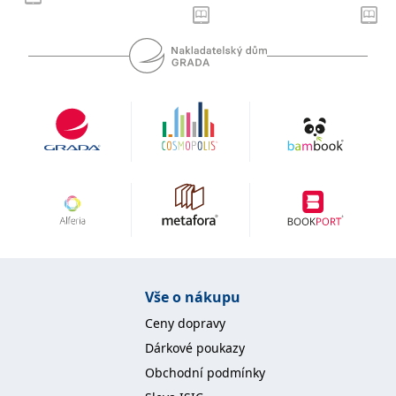
se měly zobrazovat a
které by mohly být
relevantní pro
koncového uživatele,
který si prohlíží web.
MUID
1 rok
Tento soubor cookie je v
Microsoft
Microsoftu široce
Corporation
používán jako jedinečný
.clarity.ms
identifikátor uživatele.
Lze jej nastavit pomocí
vložených skriptů
Microsoft. Široce se věří,
že se synchronizuje s
mnoha různými
doménami společnosti
Microsoft, což umožňuje
sledování uživatelů.
sid
.seznam.cz
1 měsíc
Toto je velmi běžný
název souboru cookie,
ale pokud je nalezen
jako soubor cookie
relace, bude
Vše o nákupu
pravděpodobně použit
jako pro správu stavu
Ceny dopravy
relace.
Dárkové poukazy
_gcl_au
3 měsíce
Tento soubor cookie
Google LLC
nastavuje společnost
.grada.cz
Obchodní podmínky
Doubleclick a provádí
informace o tom, jak