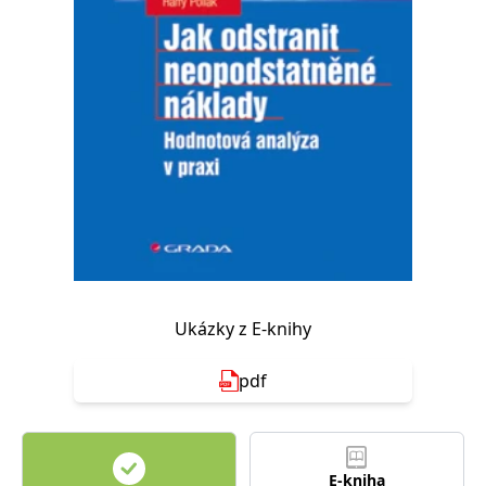
Nezbytné
Analytické
Marketingové
Funkční
Nezařazené soubory
Nezbytně nutné soubory cookie umožňují základní funkce webových
stránek, jako je přihlášení uživatele a správa účtu. Webové stránky nelze
bez nezbytně nutných souborů cookie správně používat.
Provider /
Název
Vyprší
Popis
Doména
CookieScriptConsent
1 měsíc
Tento soubor
CookieScript
cookie
www.grada.cz
používá
služba
Cookie-
Script.com k
zapamatování
předvoleb
Ukázky z E-knihy
souhlasu se
soubory
cookie
pdf
návštěvníků.
Je nutné, aby
banner
cookie
Cookie-
Script.com
fungoval
E-kniha