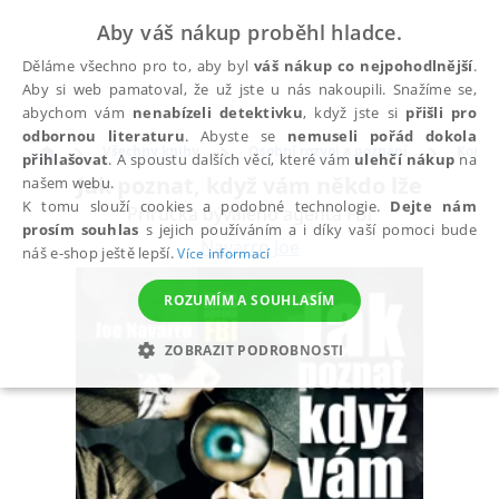
Aby váš nákup proběhl hladce.
Děláme všechno pro to, aby byl
váš nákup co nejpohodlnější
.
Aby si web pamatoval, že už jste u nás nakoupili. Snažíme se,
abychom vám
nenabízeli detektivku
, když jste si
přišli pro
odbornou literaturu
. Abyste se
nemuseli pořád dokola
Všechny knihy
Osobní rozvoj a poznání
Komun
přihlašovat
. A spoustu dalších věcí, které vám
ulehčí nákup
na
Jak poznat, když vám někdo lže
našem webu.
K tomu slouží cookies a podobné technologie.
Dejte nám
Příručka bývalého agenta FBI
prosím souhlas
s jejich používáním a i díky vaší pomoci bude
Navarro Joe
náš e-shop ještě lepší.
Více informací
ROZUMÍM A SOUHLASÍM
ZOBRAZIT PODROBNOSTI
NEZBYTNÉ
ANALYTICKÉ
MARKETINGOVÉ
FUNKČNÍ
NEZAŘAZENÉ SOUBORY