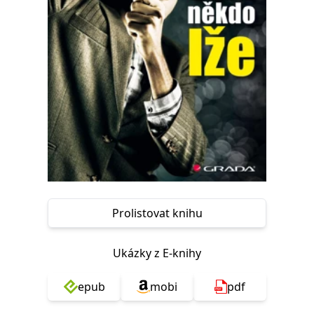
Nezbytné
Analytické
Marketingové
Funkční
Nezařazené soubory
Nezbytně nutné soubory cookie umožňují základní funkce webových
stránek, jako je přihlášení uživatele a správa účtu. Webové stránky nelze
bez nezbytně nutných souborů cookie správně používat.
Provider /
Název
Vyprší
Popis
Doména
CookieScriptConsent
1 měsíc
Tento soubor
CookieScript
cookie
www.grada.cz
používá
služba
Cookie-
Script.com k
zapamatování
předvoleb
Prolistovat knihu
souhlasu se
soubory
cookie
návštěvníků.
Ukázky z E-knihy
Je nutné, aby
banner
cookie
epub
mobi
pdf
Cookie-
Script.com
fungoval