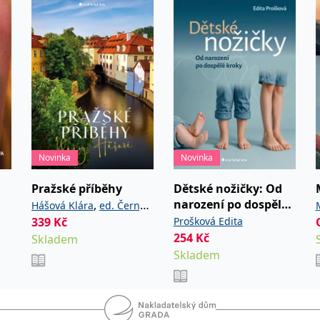
aké kurzu
ilo více
Novinka
Novinka
Pražské příběhy
Dětské nožičky: Od
narození po dospělé
,
Hášová Klára
ed. Černý
kroky
339
Kč
Prošková Edita
David
254
Kč
Skladem
Skladem