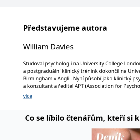
Představujeme autora
William Davies
Studoval psychologii na University College Londo
a postgraduální klinický trénink dokončil na Unive
Birmingham v Anglii. Nyní působí jako klinický p
a konzultant a ředitel APT (Association for Psychological
Therapies), jedné z předních organizací nabízející
více
pro odborníky na duševní zdraví. Dříve byl šéfem
forenzní psychologie v Trent Regiona l Secure Uni
a vedoucím oddělení psychologie v nemocnici St
Co se líbilo čtenářům, kteří si 
v Northamptonu, specializujícího se na pacienty v
zvláštní péči. Doktor Davies je autorem a lektore
nesčetných kurzů a wo rkshopů, zejména kurzu 