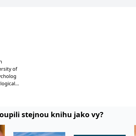
n
rsity of
sycholog
ch školení
 oddělení
t
. Andrew
koupili stejnou knihu jako vy?
yžadující
m
RAID® pro