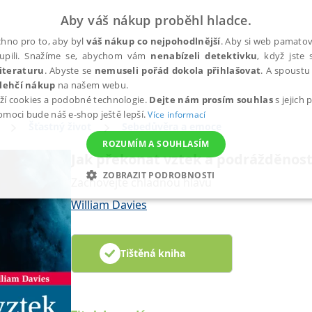
Aby váš nákup proběhl hladce.
hno pro to, aby byl
váš nákup co nejpohodlnější
. Aby si web pamatova
upili. Snažíme se, abychom vám
nenabízeli detektivku
, když jste 
iteraturu
. Abyste se
nemuseli pořád dokola přihlašovat
. A spoustu 
lehčí nákup
na našem webu.
ží cookies a podobné technologie.
Dejte nám prosím souhlas
s jejich
pomoci bude náš e-shop ještě lepší.
Více informací
Šťastný život
Sebedůvěra a emoce
ROZUMÍM A SOUHLASÍM
Jak překonat vztek a podrážděnos
ZOBRAZIT PODROBNOSTI
Zachovejte chladnou hlavu
ANALYTICKÉ
MARKETINGOVÉ
FUNKČNÍ
NEZ
William Davies
Tištěná kniha
Nezbytné
Analytické
Marketingové
Funkční
Nezařazené soubory
h stránek, jako je přihlášení uživatele a správa účtu. Webové stránky nelze bez nez