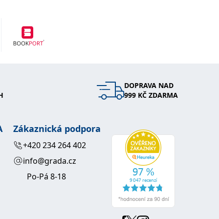
DOPRAVA NAD
H
999 KČ ZDARMA
A
Zákaznická podpora
+420 234 264 402
info@grada.cz
Po-Pá 8-18