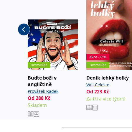
práci s osobami s extrémními projevy chování a t
„Prevence přímého násilí“. Obou kurzů se zúčastn
než 10 000 odborníků.
Akce -25%
Bestseller
Bestseller
Buďte boží v
Deník lehký holky
angličtině
Will Celeste
Provázek Radek
Od
223
Kč
Od
288
Kč
Za tři a více týdnů
Skladem