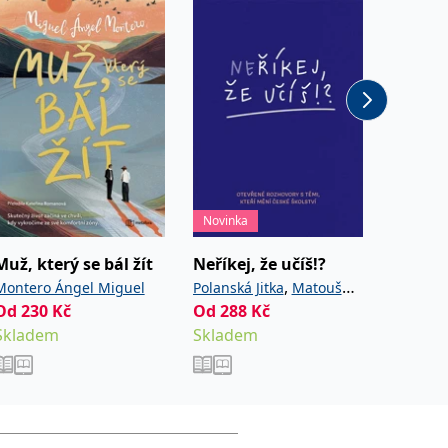
Novinka
Novinka
Muž, který se bál žít
Neříkej, že učíš!?
Houbov
,
Montero Ángel Miguel
Polanská Jitka
Matoušů
Golasov
Od
230
Kč
Od
288
,
Kč
Od
411
Hana
Noviková Zuzana
Skladem
Skladem
Sklade