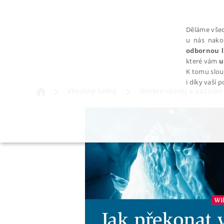
Děláme všec
u nás nako
odbornou l
které vám
u
K tomu slou
i díky vaší 
Všechny knihy
Osobní rozvoj a poznání
NEZBYTNÉ
Nezbytně nutné soubory cookie umožňují základní funkce webovýc
Provider /