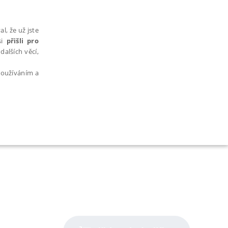
l, že už jste
si
přišli pro
dalších věcí,
 používáním a
t
AŘAZENÉ SOUBORY
bytně nutných souborů cookie správně používat.