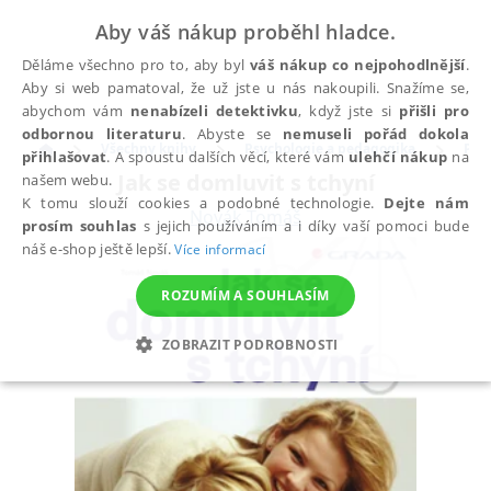
Aby váš nákup proběhl hladce.
Děláme všechno pro to, aby byl
váš nákup co nejpohodlnější
.
Aby si web pamatoval, že už jste u nás nakoupili. Snažíme se,
abychom vám
nenabízeli detektivku
, když jste si
přišli pro
odbornou literaturu
. Abyste se
nemuseli pořád dokola
Všechny knihy
Psychologie a pedagogika
Psy
přihlašovat
. A spoustu dalších věcí, které vám
ulehčí nákup
na
Jak se domluvit s tchyní
našem webu.
K tomu slouží cookies a podobné technologie.
Dejte nám
Novák Tomáš
prosím souhlas
s jejich používáním a i díky vaší pomoci bude
náš e-shop ještě lepší.
Více informací
ROZUMÍM A SOUHLASÍM
ZOBRAZIT PODROBNOSTI
NEZBYTNÉ
ANALYTICKÉ
MARKETINGOVÉ
FUNKČNÍ
NEZAŘAZENÉ SOUBORY