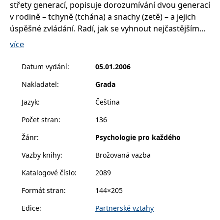
střety generací, popisuje dorozumívání dvou generací
__cf_bm
30 minut
Tento soubor
Cloudflare Inc.
cookie se
.heureka.cz
v rodině – tchyně (tchána) a snachy (zetě) – a jejich
používá k
rozlišení mezi
úspěšné zvládání. Radí, jak se vyhnout nejčastějším
lidmi a
roboty. To je
problémům. Učí, jak pochopit „druhou stranu“.
více
pro web
přínosné, aby
bylo možné
Datum vydání
:
05.01.2006
podávat
platné zprávy
o používání
Nakladatel
:
Grada
jejich
webových
stránek.
Jazyk
:
Čeština
CookieConsent
1 rok
Tento soubor
Cybot A/S
Počet stran
:
136
cookie ukládá
www.bambook.cz
stav souhlasu
uživatele se
Žánr
:
Psychologie pro každého
soubory
cookie pro
Vazby knihy
:
Brožovaná vazba
aktuální
doménu.
Katalogové číslo
:
2089
G_ENABLED_IDPS
1 rok 1
Slouží k
Google LLC
měsíc
přihlášení
.www.grada.cz
Formát stran
:
144×205
pomocí
Google
Edice
:
Partnerské vztahy
ASP.NET_SessionId
Zavřením
Tento soubor
Microsoft
prohlížeče
cookie
Corporation