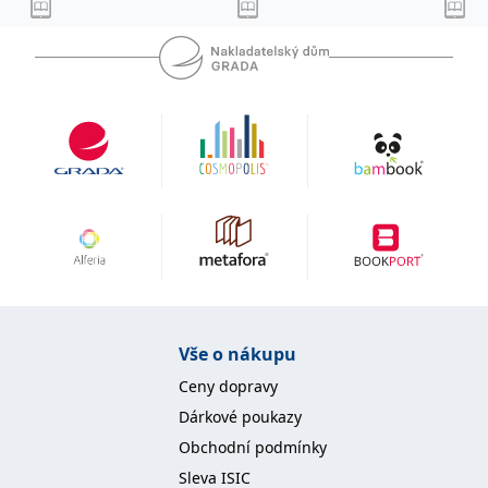
IDE
1 rok
Tento soubor cookie
Google LLC
nastavuje společnost
.doubleclick.net
Doubleclick a provádí
informace o tom, jak
koncový uživatel používá
webové stránky a
jakoukoli reklamu,
kterou koncový uživatel
mohl vidět před
návštěvou uvedeného
webu.
uid
.adform.net
2 měsíce
Tento soubor cookie
poskytuje jednoznačně
přiřazené strojově
generované ID uživatele
a shromažďuje údaje o
aktivitě na webu. Tato
data mohou být
odeslána k analýze a
hlášení třetí straně.
Vše o nákupu
Ceny dopravy
Dárkové poukazy
Obchodní podmínky
Sleva ISIC