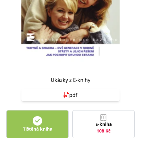
Nezbytné
Analytické
Marketingové
Funkční
Nezařazené soubory
Nezbytně nutné soubory cookie umožňují základní funkce webových
stránek, jako je přihlášení uživatele a správa účtu. Webové stránky nelze
bez nezbytně nutných souborů cookie správně používat.
Provider /
Název
Vyprší
Popis
Doména
CookieScriptConsent
1 měsíc
Tento soubor
CookieScript
cookie
www.grada.cz
používá
služba
Ukázky z E-knihy
Cookie-
Script.com k
zapamatování
pdf
předvoleb
souhlasu se
soubory
cookie
návštěvníků.
Je nutné, aby
banner
E-kniha
cookie
Tištěná kniha
Cookie-
108
Kč
Script.com
fungoval