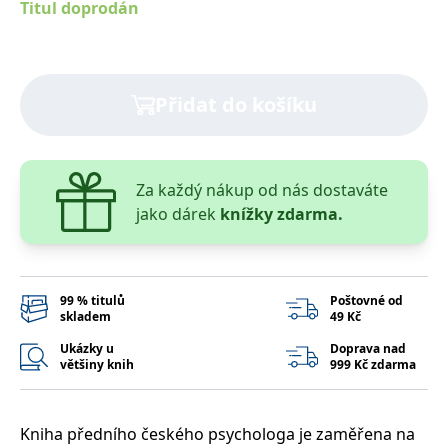
Titul doprodán
správně.
PHPSESSID
Zavřením
Cookie
PHP.net
prohlížeče
generovaný
www.bambook.cz
aplikacemi
založenými
na jazyce
Přidat do košíku
PHP. Toto je
univerzální
identifikátor
používaný k
udržování
proměnných
Za každý nákup od nás dostaváte
relací
uživatelů.
jako dárek
knížky zdarma.
Obvykle se
jedná o
náhodně
vygenerované
číslo, jeho
použití může
99 % titulů
Poštovné od
být specifické
pro daný
skladem
49 Kč
web, ale
dobrým
Ukázky u
Doprava nad
příkladem je
většiny knih
999 Kč zdarma
udržování
přihlášeného
stavu
uživatele mezi
stránkami.
Kniha předního českého psychologa je zaměřena na