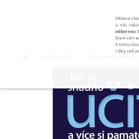
Děláme všec
u nás nako
odbornou l
které vám
u
K tomu slou
i díky vaší 
Všechny knihy
Osobní rozvoj a poznání
NEZBYTNÉ
Nezbytně nutné soubory cookie umožňují základní funkce webovýc
Provider /