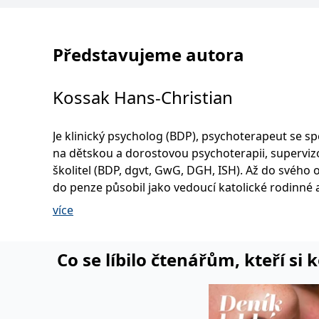
Představujeme autora
Kossak Hans-Christian
Je klinický psycholog (BDP), psychoterapeut se spe
na dětskou a dorostovou psychoterapii, superviz
školitel (BDP, dgvt, GwG, DGH, ISH). Až do svého
do penze působil jako vedoucí katolické rodinné 
výchovné poradny v německé Bochumi a jím zalo
více
psychologické ambulance pro pomoc dětem. Han
Christian Kossak jako první využil kombinace me
behaviorální terapie a moderní hypnózy a je pov
Co se líbilo čtenářům, kteří si 
spoluiniciátora "imaginativního převratuu" v behaviorální
terapii. K jeho nejznámějším publikacím patří kni
Hypnose - Lehrbuch für Psychothera peuten und 