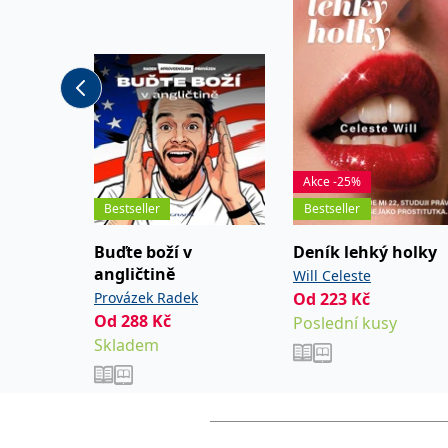
Autor je velkým milovníkem komiksové literatury.
Akce -25%
Bestseller
Bestseller
Buďte boží v
Deník lehký holky
angličtině
Will Celeste
Provázek Radek
Od
223
Kč
Od
288
Kč
Poslední kusy
Skladem