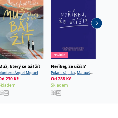
Novinka
Novinka
Muž, který se bál žít
Neříkej, že učíš!?
Houbov
,
Montero Ángel Miguel
Polanská Jitka
Matoušů
Golasov
Od
230
Kč
Od
288
,
Kč
Od
411
Hana
Noviková Zuzana
Skladem
Skladem
Sklade