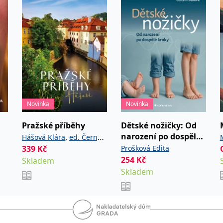
Novinka
Novinka
Pražské příběhy
Dětské nožičky: Od
narození po dospělé
,
Hášová Klára
ed. Černý
kroky
339
Kč
Prošková Edita
David
254
Kč
Skladem
Skladem