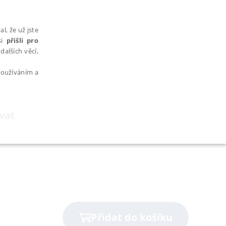
l, že už jste
si
přišli pro
dalších věcí,
 používáním a
ovat
AŘAZENÉ SOUBORY
bytně nutných souborů cookie správně používat.
Přidat do košíku