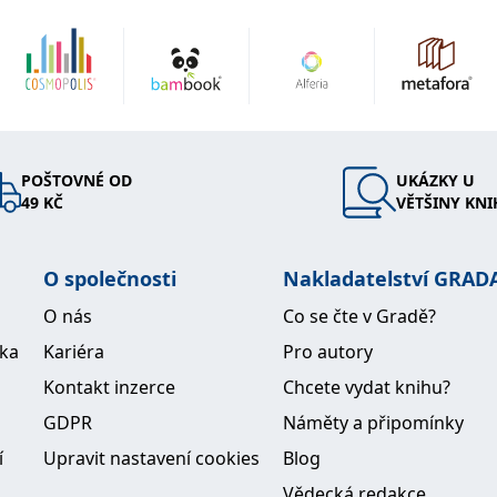
POŠTOVNÉ OD
UKÁZKY U
49 KČ
VĚTŠINY KNI
O společnosti
Nakladatelství GRAD
O nás
Co se čte v Gradě?
ika
Kariéra
Pro autory
Kontakt inzerce
Chcete vydat knihu?
GDPR
Náměty a připomínky
í
Upravit nastavení cookies
Blog
Vědecká redakce