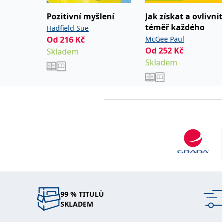
Pozitivní myšlení
Jak získat a ovlivni
téměř každého
Hadfield Sue
Od
216
Kč
McGee Paul
Od
252
Kč
Skladem
Skladem
99 % TITULŮ
SKLADEM