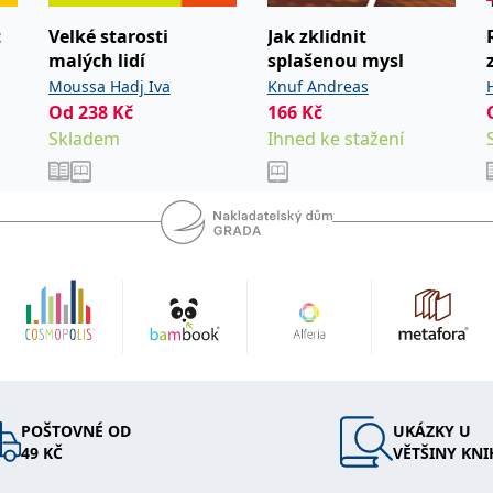
t
Velké starosti
Jak zklidnit
malých lidí
splašenou mysl
Moussa Hadj Iva
Knuf Andreas
Od
238
Kč
166
Kč
Skladem
Ihned ke stažení
POŠTOVNÉ OD
UKÁZKY U
49 KČ
VĚTŠINY KNI