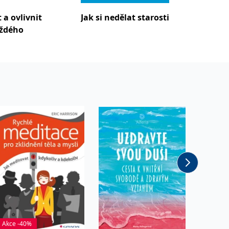
t a ovlivnit
Jak si nedělat starosti
ždého
Akce -40%