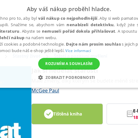
Aby váš nákup proběhl hladce.
hno pro to, aby byl
váš nákup co nejpohodlnější
. Aby si web pamatova
upili. Snažíme se, abychom vám
nenabízeli detektivku
, když jste 
iteraturu
. Abyste se
nemuseli pořád dokola přihlašovat
. A spoustu 
lehčí nákup
na našem webu.
ží cookies a podobné technologie.
Dejte nám prosím souhlas
s jejich
pomoci bude náš e-shop ještě lepší.
Více informací
Šťastný život
Štěstí a pozitivní myšlení
ROZUMÍM A SOUHLASÍM
Jak si nedělat starosti
ZOBRAZIT PODROBNOSTI
Malé změny, díky kterým se budete méně streso
ANALYTICKÉ
MARKETINGOVÉ
FUNKČNÍ
NEZ
McGee Paul
E-
Tištěná kniha
Nezbytné
Analytické
Marketingové
Funkční
Nezařazené soubory
18
h stránek, jako je přihlášení uživatele a správa účtu. Webové stránky nelze bez nez