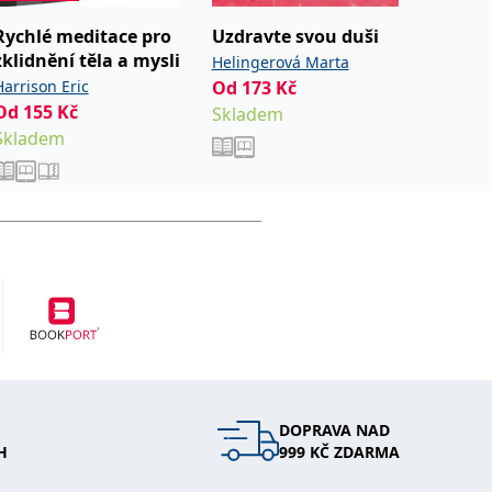
Rychlé meditace pro
Uzdravte svou duši
Kouč v
zklidnění těla a mysli
života
Helingerová Marta
Harrison Eric
Od
173
Kč
Béreš M
Od
155
Kč
216
Kč
Skladem
Skladem
Ihned k
DOPRAVA NAD
H
999 KČ ZDARMA