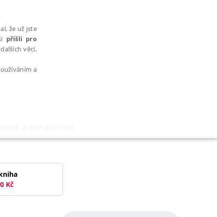
l, že už jste
si
přišli pro
dalších věcí,
 používáním a
vat a více si užívat
AŘAZENÉ SOUBORY
kniha
0
Kč
bytně nutných souborů cookie správně používat.