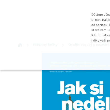
Děláme všec
u nás nako
odbornou l
které vám
u
K tomu slou
i díky vaší 
Všechny knihy
Osobní rozvoj a poznání
NEZBYTNÉ
Nezbytně nutné soubory cookie umožňují základní funkce webovýc
Provider /