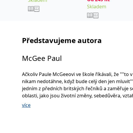
Skladem
Skladem
Představujeme autora
McGee Paul
Ačkoliv Paule McGeeovi ve škole říkávali, že ""to v
nikam nedotáhne, když bude celý den jen mluvit""
jedním z předních britských řečníků a zaměřuje s
oblasti, jako jsou životní změny, sebedůvěra, vzta
pracovišti, motivace a stres. Svůj inspirativní, hu
více
praktický přístup k životním výzvám osobně předs
přednáškách ve třiceti šesti zemích světa a je ta
devíti knih. Paul působí i jako výkonnostní a život
spolupracuje s předními fotbalovými kluby anglic