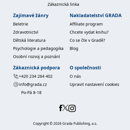
koncový uživatel používá
Zákaznická linka
webové stránky a
jakoukoli reklamu,
Zajímavé žánry
Nakladatelství GRADA
kterou koncový uživatel
mohl vidět před
návštěvou uvedeného
Beletrie
Affiliate program
webu.
Zdravotnictví
Chcete vydat knihu?
MR
7 dní
Toto je soubor cookie
Microsoft
první strany společnosti
Dětská literatura
Co se čte v Gradě?
Corporation
Microsoft MSN, který
.c.bing.com
používáme k měření
Psychologie a pedagogika
Blog
používání webu pro
interní analýzu.
Osobní rozvoj a poznání
_uetvid
1 rok
Toto je soubor cookie
Microsoft
Zákaznická podpora
O společnosti
využívaný společností
Corporation
Microsoft Bing Ads a je
.grada.cz
+420 234 264 402
O nás
sledovacím souborem
cookie. Umožňuje nám
info@grada.cz
Upravit nastavení cookies
komunikovat s
uživatelem, který již dříve
Po-Pá 8-18
navštívil náš web.
test_cookie
15 minut
Tento soubor cookie
Google LLC
nastavuje společnost
.doubleclick.net
DoubleClick (kterou
vlastní společnost
Google), aby zjistila, zda
prohlížeč návštěvníka
Copyright ©
2026
Grada Publishing, a.s.
webu podporuje
soubory cookie.