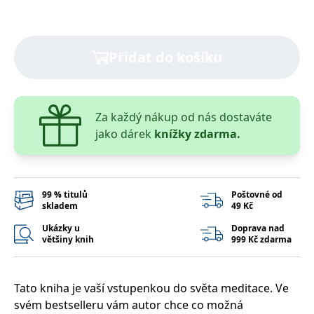
správně.
PHPSESSID
Zavřením
Cookie
PHP.net
prohlížeče
generovaný
www.bambook.cz
aplikacemi
Přidat do košíku
založenými
na jazyce
PHP. Toto je
univerzální
identifikátor
používaný k
udržování
Za každý nákup od nás dostaváte
proměnných
jako dárek
knížky zdarma.
relací
uživatelů.
Obvykle se
jedná o
náhodně
vygenerované
číslo, jeho
99 % titulů
Poštovné od
použití může
skladem
49 Kč
být specifické
pro daný
Ukázky u
Doprava nad
web, ale
většiny knih
999 Kč zdarma
dobrým
příkladem je
udržování
přihlášeného
stavu
Tato kniha je vaší vstupenkou do světa meditace. Ve
uživatele mezi
stránkami.
svém bestselleru vám autor chce co možná