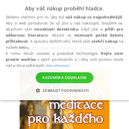
Aby váš nákup proběhl hladce.
Děláme všechno pro to, aby byl
váš nákup co nejpohodlnější
.
Aby si web pamatoval, že už jste u nás nakoupili. Snažíme se,
abychom vám
nenabízeli detektivku
, když jste si
přišli pro
odbornou literaturu
. Abyste se
nemuseli pořád dokola
Všechny knihy
Osobní rozvoj a poznání
Harmo
přihlašovat
. A spoustu dalších věcí, které vám
ulehčí nákup
na
Jednoduchá meditace pro každého
našem webu.
K tomu slouží cookies a podobné technologie.
Dejte nám
cesta buddhistických mnichů
prosím souhlas
s jejich používáním a i díky vaší pomoci bude
Gunaratana Henepola
náš e-shop ještě lepší.
Více informací
ROZUMÍM A SOUHLASÍM
ZOBRAZIT PODROBNOSTI
NEZBYTNÉ
ANALYTICKÉ
MARKETINGOVÉ
FUNKČNÍ
NEZAŘAZENÉ SOUBORY