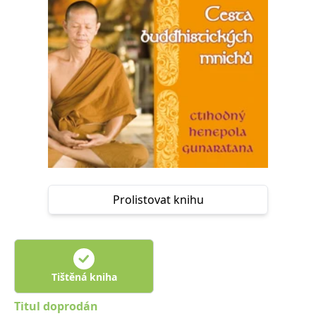
Nezbytné
Analytické
Marketingové
Funkční
Nezařazené soubory
Nezbytně nutné soubory cookie umožňují základní funkce webových
stránek, jako je přihlášení uživatele a správa účtu. Webové stránky nelze
bez nezbytně nutných souborů cookie správně používat.
Provider /
Název
Vyprší
Popis
Doména
CookieScriptConsent
1 měsíc
Tento soubor
CookieScript
cookie
www.grada.cz
používá
služba
Cookie-
Script.com k
Prolistovat knihu
zapamatování
předvoleb
souhlasu se
soubory
cookie
návštěvníků.
Je nutné, aby
banner
Tištěná kniha
cookie
Cookie-
Script.com
Titul doprodán
fungoval