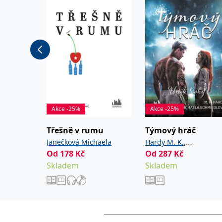
Třešně v rumu obsadil
Ale kdyby to šlo, nejr
na koni po lesích a stříl
Akce -25%
Akce -25%
Třešně v rumu
Týmový hráč
,
Janečková Michaela
Hardy M. K.
Od
178
Kč
Od
287
Kč
Schmiedlová Michaela
Skladem
Skladem