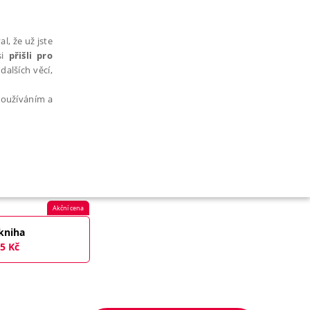
l, že už jste
si
přišli pro
dalších věcí,
 používáním a
AŘAZENÉ SOUBORY
Akční cena
kniha
5
Kč
bytně nutných souborů cookie správně používat.