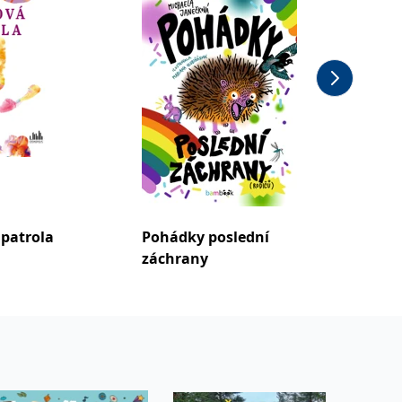
patrola
Pohádky poslední
Jelita &
záchrany