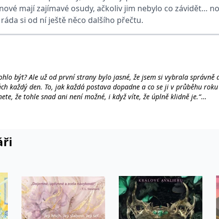
dinové mají zajímavé osudy, ačkoliv jim nebylo co závidět… n
ráda si od ní ještě něco dalšího přečtu.
ie je v Microsoftu široce používán jako jedinečný identifikátor uživatele. Lze jej nasta
 mnoha různými doménami společnosti Microsoft, což umožňuje sledování uživatelů.
žný název souboru cookie, ale pokud je nalezen jako soubor cookie relace, bude pravd
okie nastavuje společnost Doubleclick a provádí informace o tom, jak koncový uživate
lo být? Ale už od první strany bylo jasné, že jsem si vybrala správně a 
idět před návštěvou uvedeného webu.
nách každý den. To, jak každá postava dopadne a co se ji v průběhu rok
ookie první strany společnosti Microsoft MSN, který používáme k měření používání web
e, že tohle snad ani není možné, i když víte, že úplně klidně je.“
ookie využívaný společností Microsoft Bing Ads a je sledovacím souborem cookie. Umož
áři
kie nastavuje společnost DoubleClick (kterou vlastní společnost Google), aby zjistila
okie nastavuje společnost Doubleclick a provádí informace o tom, jak koncový uživate
idět před návštěvou uvedeného webu.
okie poskytuje jednoznačně přiřazené strojově generované ID uživatele a shromažďuje
 třetí straně.