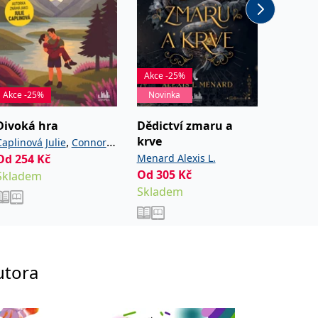
Akce -25%
Akce -25%
Novinka
Novinka
Divoká hra
Dědictví zmaru a
Láska 
krve
čokolá
,
Caplinová Julie
Connor
Od
254
Kč
Menard Alexis L.
Blixt Ha
Cassie
Od
305
Kč
Od
252
Skladem
Skladem
Sklade
utora