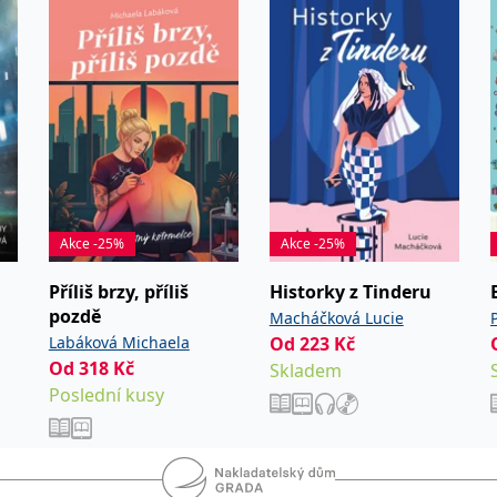
y druhé místo.
aději by se autorka jenom proháněla
ela z luku.
Akce -25%
Akce -25%
Příliš brzy, příliš
Historky z Tinderu
pozdě
Macháčková Lucie
Labáková Michaela
Od
223
Kč
Od
318
Kč
Skladem
Poslední kusy