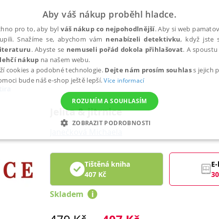
Aby váš nákup proběhl hladce.
hno pro to, aby byl
váš nákup co nejpohodlnější
. Aby si web pamatova
upili. Snažíme se, abychom vám
nenabízeli detektivku
, když jste 
iteraturu
. Abyste se
nemuseli pořád dokola přihlašovat
. A spoustu 
lehčí nákup
na našem webu.
ží cookies a podobné technologie.
Dejte nám prosím souhlas
s jejich
pomoci bude náš e-shop ještě lepší.
Více informací
ira
ROZUMÍM A SOUHLASÍM
Jelita & jitrnice
ZOBRAZIT PODROBNOSTI
Janečková Michaela
ANALYTICKÉ
MARKETINGOVÉ
FUNKČNÍ
NEZ
Tištěná kniha
E-
407
Kč
30
Nezbytné
Analytické
Marketingové
Funkční
Nezařazené soubory
Skladem
i
h stránek, jako je přihlášení uživatele a správa účtu. Webové stránky nelze bez nez