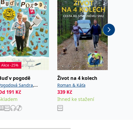
Akce -25%
Akce -2
Buď v pogodě
Život na 4 kolech
Coco P
Násled
,
Pogodová Sandra
Roman & Káťa
sexu
Od
191
Kč
339
Kč
Bryndza
Pogoda Richard
Od
287
Skladem
Ihned ke stažení
Sklade