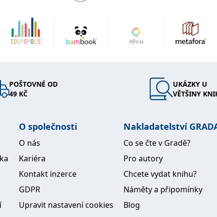
POŠTOVNÉ OD
UKÁZKY U
49 KČ
VĚTŠINY KNI
O společnosti
Nakladatelství GRAD
O nás
Co se čte v Gradě?
ika
Kariéra
Pro autory
Kontakt inzerce
Chcete vydat knihu?
GDPR
Náměty a připomínky
í
Upravit nastavení cookies
Blog