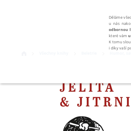
Děláme všec
u nás nako
odbornou l
které vám
u
K tomu slou
i díky vaší 
Všechny knihy
Beletrie
Humor, sat
NEZBYTNÉ
Nezbytně nutné soubory cookie umožňují základní funkce webovýc
Provider /