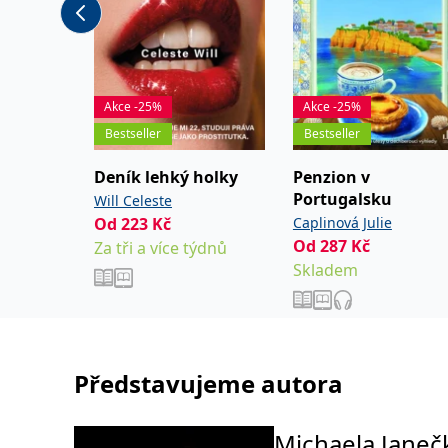
Akce -25%
Akce -25%
Bestseller
Bestseller
Deník lehký holky
Penzion v
Portugalsku
Will Celeste
Od
223
Kč
Caplinová Julie
Od
287
Kč
Za tři a více týdnů
Skladem
Představujeme autora
Michaela Janeč