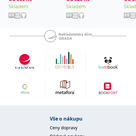
Skladem
Skladem
Skla
Vše o nákupu
Ceny dopravy