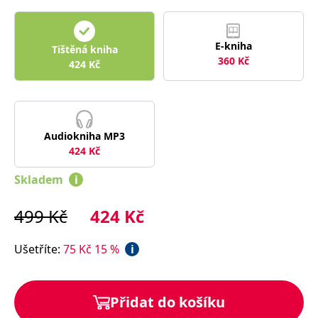
správně.
PHPSESSID
Zavřením
Cookie
PHP.net
prohlížeče
generovaný
www.bambook.cz
aplikacemi
E-kniha
Tištěná kniha
založenými
360
Kč
424
Kč
na jazyce
PHP. Toto je
univerzální
identifikátor
používaný k
udržování
proměnných
relací
Audiokniha MP3
uživatelů.
424
Kč
Obvykle se
jedná o
náhodně
Skladem
i
vygenerované
číslo, jeho
použití může
499
Kč
424
Kč
být specifické
pro daný
web, ale
dobrým
Ušetříte
:
75
Kč
15
%
i
příkladem je
udržování
přihlášeného
stavu
uživatele mezi
Přidat do košíku
stránkami.