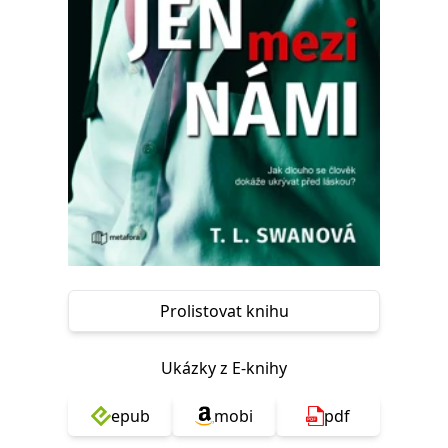
Nezbytné
Analytické
Marketingové
Funkční
Nezařazené soubory
Nezbytně nutné soubory cookie umožňují základní funkce webových
stránek, jako je přihlášení uživatele a správa účtu. Webové stránky nelze
bez nezbytně nutných souborů cookie správně používat.
Provider /
Název
Vyprší
Popis
Doména
CookieScriptConsent
1 měsíc
Tento soubor
CookieScript
cookie
www.grada.cz
používá
služba
Cookie-
Script.com k
zapamatování
předvoleb
Prolistovat knihu
souhlasu se
soubory
cookie
návštěvníků.
Ukázky z E-knihy
Je nutné, aby
banner
cookie
Cookie-
epub
mobi
pdf
Script.com
fungoval