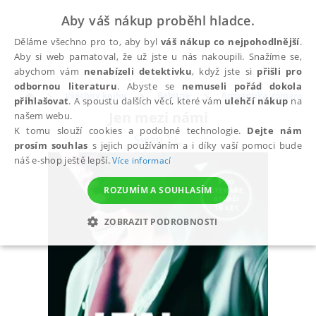
Aby váš nákup proběhl hladce.
Děláme všechno pro to, aby byl
váš nákup co nejpohodlnější
.
Aby si web pamatoval, že už jste u nás nakoupili. Snažíme se,
abychom vám
nenabízeli detektivku
, když jste si
přišli pro
odbornou literaturu
. Abyste se
nemuseli pořád dokola
Všechny knihy
Beletrie
Romantika, romány pr
přihlašovat
. A spoustu dalších věcí, které vám
ulehčí nákup
na
Jen mezi námi
našem webu.
K tomu slouží cookies a podobné technologie.
Dejte nám
Swan T.L.
prosím souhlas
s jejich používáním a i díky vaší pomoci bude
náš e-shop ještě lepší.
Více informací
ROZUMÍM A SOUHLASÍM
ZOBRAZIT PODROBNOSTI
NEZBYTNÉ
ANALYTICKÉ
MARKETINGOVÉ
FUNKČNÍ
NEZAŘAZENÉ SOUBORY