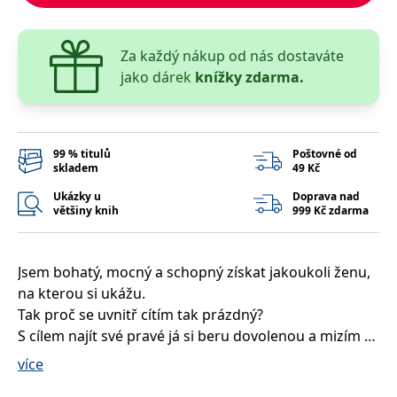
__cf_bm
30 minut
Tento soubor
Cloudflare Inc.
cookie se
.heureka.cz
používá k
rozlišení mezi
Za každý nákup od nás dostaváte
lidmi a
roboty. To je
jako dárek
knížky zdarma.
pro web
přínosné, aby
bylo možné
podávat
platné zprávy
o používání
99 % titulů
Poštovné od
jejich
skladem
49 Kč
webových
stránek.
Ukázky u
Doprava nad
CookieConsent
1 rok
Tento soubor
Cybot A/S
většiny knih
999 Kč zdarma
cookie ukládá
www.bambook.cz
stav souhlasu
uživatele se
soubory
cookie pro
Jsem bohatý, mocný a schopný získat jakoukoli ženu,
aktuální
na kterou si ukážu.
doménu.
Tak proč se uvnitř cítím tak prázdný?
G_ENABLED_IDPS
1 rok 1
Slouží k
Google LLC
měsíc
přihlášení
.www.grada.cz
S cílem najít své pravé já si beru dovolenou a mizím ze
pomocí
svého privilegovaného života. Jeden rok putování s
Google
více
batohem na zádech po Evropě: nová identita, žádné
ASP.NET_SessionId
Zavřením
Tento soubor
Microsoft
prohlížeče
cookie
Corporation