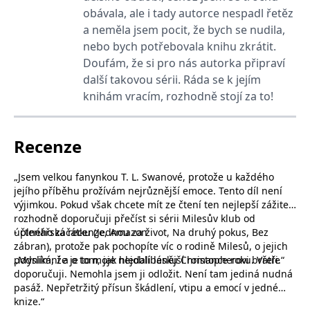
_fbp
3 měsíce
Používá Facebook k
Meta Platform
obávala, ale i tady autorce nespadl řetěz
poskytování řady
Inc.
reklamních produktů,
.grada.cz
a neměla jsem pocit, že bych se nudila,
jako je nabízení cen v
reálném čase od
nebo bych potřebovala knihu zkrátit.
inzerentů třetích stran.
Doufám, že si pro nás autorka připraví
SRM_B
1 rok
Toto je cookie první
Microsoft
další takovou sérii. Ráda se k jejím
strany společnosti
Corporation
Microsoft MSN, které
.c.bing.com
knihám vracím, rozhodně stojí za to!
zajišťuje správné
fungování této webové
stránky.
ANONCHK
10 minut
Tento soubor cookie
Microsoft
Recenze
provádí informace o
Corporation
tom, jak koncový
.c.clarity.ms
uživatel používá web, a
„Jsem velkou fanynkou T. L. Swanové, protože u každého
jakoukoli reklamu,
kterou koncový uživatel
jejího příběhu prožívám nejrůznější emoce. Tento díl není
mohl vidět před
výjimkou. Pokud však chcete mít ze čtení ten nejlepší zážitek,
návštěvou uvedeného
webu.
rozhodně doporučuji přečíst si sérii Milesův klub od
úplného začátku (Jednou za život, Na druhý pokus, Bez
-
čtenářská recenze, Amazon
__utmzzses
Zavřením
Parametry UTM
Google LLC
zábran), protože pak pochopíte víc o rodině Milesů, o jejich
prohlížeče
používané pro reklamu /
.grada.cz
sledování pomocí
podnikání a o tom, jak hledali lásku Christopherovi bratři.“
„Myslím, že je to moje nejoblíbenější romance roku. Vřele
Google Analytics
doporučuji. Nemohla jsem ji odložit. Není tam jediná nudná
_uetsid
1 den
Tento soubor cookie
pasáž. Nepřetržitý přísun škádlení, vtipu a emocí v jedné
Microsoft
používá společnost Bing
Corporation
knize.“
k určení, jaké reklamy by
.grada.cz