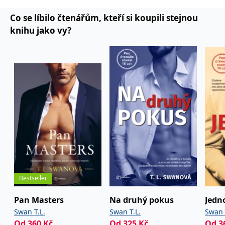
Co se líbilo čtenářům, kteří si koupili stejnou
knihu jako vy?
Bestseller
Pan Masters
Na druhý pokus
Jedn
Swan T.L.
Swan T.L.
Swan 
Od
360
Kč
Od
325
Kč
Od
3