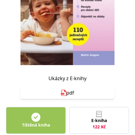
Nezbytné
Analytické
Marketingové
Funkční
Nezařazené soubory
Nezbytně nutné soubory cookie umožňují základní funkce webových
stránek, jako je přihlášení uživatele a správa účtu. Webové stránky nelze
bez nezbytně nutných souborů cookie správně používat.
Provider /
Název
Vyprší
Popis
Doména
CookieScriptConsent
1 měsíc
Tento soubor
CookieScript
cookie
www.grada.cz
používá
služba
Ukázky z E-knihy
Cookie-
Script.com k
zapamatování
předvoleb
pdf
souhlasu se
soubory
cookie
návštěvníků.
Je nutné, aby
banner
E-kniha
cookie
Cookie-
Tištěná kniha
122
Kč
Script.com
fungoval