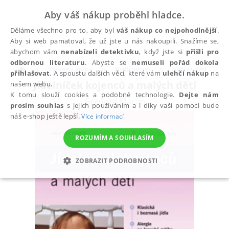
Aby váš nákup proběhl hladce.
Děláme všechno pro to, aby byl
váš nákup co nejpohodlnější
.
Aby si web pamatoval, že už jste u nás nakoupili. Snažíme se,
abychom vám
nenabízeli detektivku
, když jste si
přišli pro
odbornou literaturu
. Abyste se
nemuseli pořád dokola
Všechny knihy
Rodičovství
Výživa dětí
přihlašovat
. A spoustu dalších věcí, které vám
ulehčí nákup
na
Jídelníček kojenců a malých dětí
našem webu.
K tomu slouží cookies a podobné technologie.
Dejte nám
Gregora Martin
prosím souhlas
s jejich používáním a i díky vaší pomoci bude
náš e-shop ještě lepší.
Více informací
ROZUMÍM A SOUHLASÍM
ZOBRAZIT PODROBNOSTI
NEZBYTNÉ
ANALYTICKÉ
MARKETINGOVÉ
FUNKČNÍ
NEZAŘAZENÉ SOUBORY