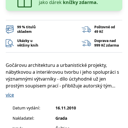
jako dárek
knížky zdarma.
správně.
PHPSESSID
Zavřením
Cookie
PHP.net
prohlížeče
generovaný
www.bambook.cz
aplikacemi
založenými
na jazyce
99 % titulů
Poštovné od
PHP. Toto je
skladem
49 Kč
univerzální
identifikátor
Ukázky u
Doprava nad
používaný k
většiny knih
999 Kč zdarma
udržování
proměnných
relací
uživatelů.
Obvykle se
Gočárovu architekturu a urbanistické projekty,
jedná o
náhodně
nábytkovou a interiérovou tvorbu i jeho spolupráci s
vygenerované
významnými výtvarníky - dílo úctyhodné už jen
číslo, jeho
použití může
prostým soupisem prací - přibližuje autorský tým
být specifické
pro daný
respektovaných historiků umění a špičkových
více
web, ale
dobrým
fotografů stejně jako množství původních plánů,
příkladem je
studií a archivních fotografií.
udržování
Datum vydání
:
16.11.2010
přihlášeného
Josef Gočár je mimořádnou osobností české kulturní
stavu
Nakladatel
:
Grada
uživatele mezi
scény první poloviny dvacátého století. Patřil spolu s
stránkami.
Pavlem Janákem, Otakarem Novotným, Rudolfem