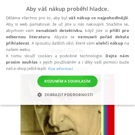
Aby váš nákup proběhl hladce.
Děláme všechno pro to, aby byl
váš nákup co nejpohodlnější
.
Aby si web pamatoval, že už jste u nás nakoupili. Snažíme se,
abychom vám
nenabízeli detektivku
, když jste si
přišli pro
odbornou literaturu
. Abyste se
nemuseli pořád dokola
Všechny knihy
Stavebnictví a architektura
Arc
přihlašovat
. A spoustu dalších věcí, které vám
ulehčí nákup
na
Josef Gočár
našem webu.
K tomu slouží cookies a podobné technologie.
Dejte nám
Kotalík Jiří T.
,
Lukeš Zdeněk
,
Panoch Pavel
,
prosím souhlas
s jejich používáním a i díky vaší pomoci bude
Karasová Daniela
náš e-shop ještě lepší.
Více informací
ROZUMÍM A SOUHLASÍM
ZOBRAZIT PODROBNOSTI
NEZBYTNÉ
ANALYTICKÉ
MARKETINGOVÉ
FUNKČNÍ
NEZAŘAZENÉ SOUBORY