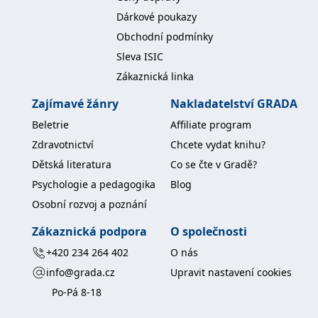
Dárkové poukazy
IDE
1 rok
Tento soubor cookie
Google LLC
nastavuje společnost
.doubleclick.net
Obchodní podmínky
Doubleclick a provádí
informace o tom, jak
Sleva ISIC
koncový uživatel používá
webové stránky a
Zákaznická linka
jakoukoli reklamu,
kterou koncový uživatel
mohl vidět před
Zajímavé žánry
Nakladatelství GRADA
návštěvou uvedeného
webu.
Beletrie
Affiliate program
uid
.adform.net
2 měsíce
Tento soubor cookie
Zdravotnictví
Chcete vydat knihu?
poskytuje jednoznačně
přiřazené strojově
Dětská literatura
Co se čte v Gradě?
generované ID uživatele
a shromažďuje údaje o
Psychologie a pedagogika
Blog
aktivitě na webu. Tato
data mohou být
Osobní rozvoj a poznání
odeslána k analýze a
hlášení třetí straně.
Zákaznická podpora
O společnosti
+420 234 264 402
O nás
info@grada.cz
Upravit nastavení cookies
Po-Pá 8-18