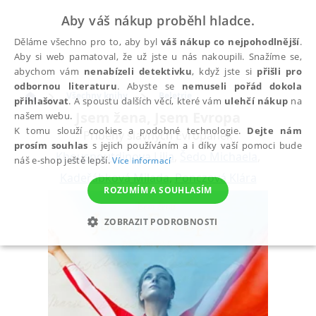
Aby váš nákup proběhl hladce.
Děláme všechno pro to, aby byl
váš nákup co nejpohodlnější
.
Aby si web pamatoval, že už jste u nás nakoupili. Snažíme se,
abychom vám
nenabízeli detektivku
, když jste si
přišli pro
odbornou literaturu
. Abyste se
nemuseli pořád dokola
Všechny knihy
Beletrie
přihlašovat
. A spoustu dalších věcí, které vám
ulehčí nákup
na
Jsem žena, Jsem Evropa
našem webu.
K tomu slouží cookies a podobné technologie.
Dejte nám
Příběhy slavných Evropanek
prosím souhlas
s jejich používáním a i díky vaší pomoci bude
Khousnoutdinova Lilia
,
Šedo Michaela
,
náš e-shop ještě lepší.
Více informací
Kadeřábková Milada
,
Ponczová Klára
ROZUMÍM A SOUHLASÍM
ZOBRAZIT PODROBNOSTI
NEZBYTNÉ
ANALYTICKÉ
MARKETINGOVÉ
FUNKČNÍ
NEZAŘAZENÉ SOUBORY