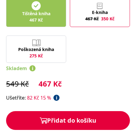
správně.
PHPSESSID
Zavřením
Cookie
PHP.net
E-kniha
Tištěná kniha
prohlížeče
generovaný
www.bambook.cz
467
Kč
350
Kč
aplikacemi
467
Kč
založenými
na jazyce
PHP. Toto je
univerzální
identifikátor
používaný k
udržování
Poškozená kniha
proměnných
275
Kč
relací
uživatelů.
Obvykle se
Skladem
i
jedná o
náhodně
vygenerované
549
Kč
467
Kč
číslo, jeho
použití může
být specifické
pro daný
Ušetříte
:
82
Kč
15
%
i
web, ale
dobrým
příkladem je
udržování
přihlášeného
Přidat do košíku
stavu
uživatele mezi
stránkami.