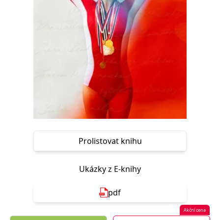
Nezbytné
Analytické
Marketingové
Funkční
Nezařazené soubory
Nezbytně nutné soubory cookie umožňují základní funkce webových
stránek, jako je přihlášení uživatele a správa účtu. Webové stránky nelze
bez nezbytně nutných souborů cookie správně používat.
Provider /
Název
Vyprší
Popis
Doména
CookieScriptConsent
1 měsíc
Tento soubor
CookieScript
cookie
www.grada.cz
používá
služba
Cookie-
Script.com k
Prolistovat knihu
zapamatování
předvoleb
souhlasu se
soubory
Ukázky z E-knihy
cookie
návštěvníků.
Je nutné, aby
banner
pdf
cookie
Cookie-
Script.com
Akční cena
fungoval