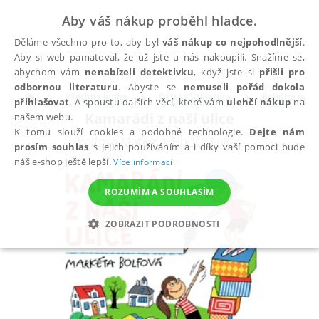
Aby váš nákup proběhl hladce.
Děláme všechno pro to, aby byl
váš nákup co nejpohodlnější
.
Aby si web pamatoval, že už jste u nás nakoupili. Snažíme se,
abychom vám
nenabízeli detektivku
, když jste si
přišli pro
odbornou literaturu
. Abyste se
nemuseli pořád dokola
Všechny knihy
Dětská literatura
Beletrie pro d
přihlašovat
. A spoustu dalších věcí, které vám
ulehčí nákup
na
Kamarádi z naší ulice
našem webu.
K tomu slouží cookies a podobné technologie.
Dejte nám
Bolfová Markéta
,
Fibrich Lukáš
prosím souhlas
s jejich používáním a i díky vaší pomoci bude
náš e-shop ještě lepší.
Více informací
ROZUMÍM A SOUHLASÍM
ZOBRAZIT PODROBNOSTI
NEZBYTNÉ
ANALYTICKÉ
MARKETINGOVÉ
FUNKČNÍ
NEZAŘAZENÉ SOUBORY