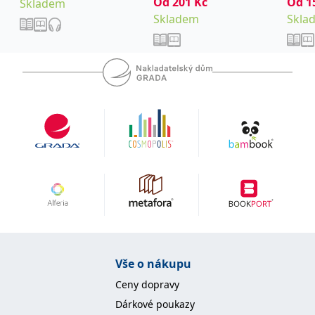
Od
201
Kč
Od
1
Skladem
Lukáš
Lukáš
Skladem
Skla
Vše o nákupu
Ceny dopravy
Dárkové poukazy