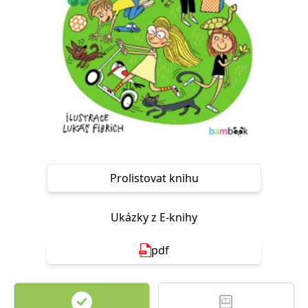
Nezbytné
Analytické
Marketingové
Funkční
Nezařazené soubory
Nezbytně nutné soubory cookie umožňují základní funkce webových
stránek, jako je přihlášení uživatele a správa účtu. Webové stránky nelze
bez nezbytně nutných souborů cookie správně používat.
Provider /
Název
Vyprší
Popis
Doména
CookieScriptConsent
1 měsíc
Tento soubor
CookieScript
cookie
www.grada.cz
používá
služba
Prolistovat knihu
Cookie-
Script.com k
zapamatování
předvoleb
Ukázky z E-knihy
souhlasu se
soubory
cookie
návštěvníků.
pdf
Je nutné, aby
banner
cookie
Cookie-
Script.com
fungoval