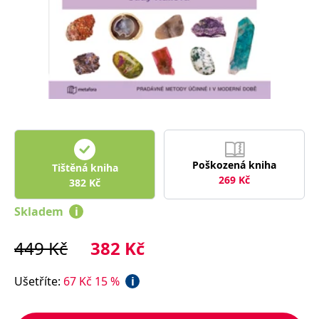
Nezbytné
Analytické
Marketingové
Funkční
Nezařazené soubory
Nezbytně nutné soubory cookie umožňují základní funkce webových
stránek, jako je přihlášení uživatele a správa účtu. Webové stránky nelze
bez nezbytně nutných souborů cookie správně používat.
Provider /
Název
Vyprší
Popis
Doména
CookieScriptConsent
1 měsíc
Tento soubor
CookieScript
cookie
www.grada.cz
Poškozená kniha
používá
Tištěná kniha
služba
269
Kč
382
Kč
Cookie-
Script.com k
zapamatování
Skladem
i
předvoleb
souhlasu se
soubory
449
Kč
382
Kč
cookie
návštěvníků.
Je nutné, aby
banner
Ušetříte
:
67
Kč
15
%
i
cookie
Cookie-
Script.com
fungoval