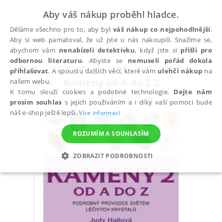
Aby váš nákup proběhl hladce.
Děláme všechno pro to, aby byl
váš nákup co nejpohodlnější
.
Aby si web pamatoval, že už jste u nás nakoupili. Snažíme se,
abychom vám
nenabízeli detektivku
, když jste si
přišli pro
odbornou literaturu
. Abyste se
nemuseli pořád dokola
Všechny knihy
Osobní rozvoj a poznání
přihlašovat
. A spoustu dalších věcí, které vám
ulehčí nákup
na
Kameny od A do Z 2
našem webu.
K tomu slouží cookies a podobné technologie.
Dejte nám
Hallová Judy
prosím souhlas
s jejich používáním a i díky vaší pomoci bude
náš e-shop ještě lepší.
Více informací
ROZUMÍM A SOUHLASÍM
ZOBRAZIT PODROBNOSTI
NEZBYTNÉ
ANALYTICKÉ
MARKETINGOVÉ
FUNKČNÍ
NEZAŘAZENÉ SOUBORY