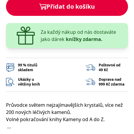
správně.
Přidat do košíku
PHPSESSID
Zavřením
Cookie
PHP.net
prohlížeče
generovaný
www.bambook.cz
aplikacemi
založenými
na jazyce
Za každý nákup od nás dostaváte
PHP. Toto je
univerzální
jako dárek
knížky zdarma.
identifikátor
používaný k
udržování
proměnných
relací
uživatelů.
99 % titulů
Poštovné od
Obvykle se
jedná o
skladem
49 Kč
náhodně
vygenerované
Ukázky u
Doprava nad
číslo, jeho
většiny knih
999 Kč zdarma
použití může
být specifické
pro daný
web, ale
dobrým
Průvodce světem nejzajímavějších krystalů, více než
příkladem je
udržování
200 nových léčivých kamenů.
přihlášeného
Volné pokračování knihy Kameny od A do Z.
stavu
uživatele mezi
stránkami.
Pro velký úspěch, jehož se dočkalo vydání knihy