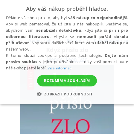
Aby váš nákup proběhl hladce.
Děláme všechno pro to, aby byl
váš nákup co nejpohodlnější
.
Aby si web pamatoval, že už jste u nás nakoupili. Snažíme se,
abychom vám
nenabízeli detektivku
, když jste si
přišli pro
odbornou literaturu
. Abyste se
nemuseli pořád dokola
Všechny knihy
Beletrie
Dobrodružství, napětí, 
přihlašovat
. A spoustu dalších věcí, které vám
ulehčí nákup
na
Když přišlo zlo
našem webu.
K tomu slouží cookies a podobné technologie.
Dejte nám
Menger Leon Ivan
prosím souhlas
s jejich používáním a i díky vaší pomoci bude
náš e-shop ještě lepší.
Více informací
ROZUMÍM A SOUHLASÍM
ZOBRAZIT PODROBNOSTI
NEZBYTNÉ
ANALYTICKÉ
MARKETINGOVÉ
FUNKČNÍ
NEZAŘAZENÉ SOUBORY