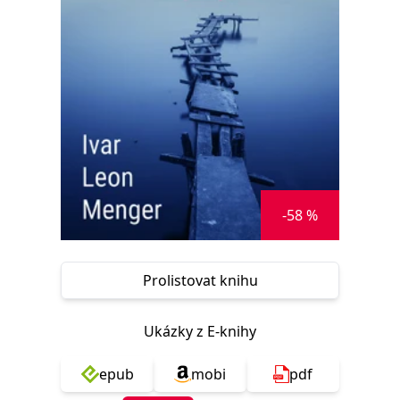
Nezbytné
Analytické
Marketingové
Funkční
Nezařazené soubory
Nezbytně nutné soubory cookie umožňují základní funkce webových
stránek, jako je přihlášení uživatele a správa účtu. Webové stránky nelze
bez nezbytně nutných souborů cookie správně používat.
Provider /
Název
Vyprší
Popis
Doména
CookieScriptConsent
1 měsíc
Tento soubor
CookieScript
cookie
www.grada.cz
používá
-58 %
služba
Cookie-
Script.com k
zapamatování
předvoleb
Prolistovat knihu
souhlasu se
soubory
cookie
návštěvníků.
Ukázky z E-knihy
Je nutné, aby
banner
cookie
Cookie-
epub
mobi
pdf
Script.com
fungoval