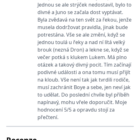
_fbp
3 měsíce
Používá Facebook k
Meta Platform
Jednou se ale strýček nedostavil, bylo to
poskytování řady
Inc.
reklamních produktů,
.grada.cz
divné a Juno se začala dost vyptávat.
jako je nabízení cen v
reálném čase od
Byla zvědavá na ten svět za řekou, jenže
inzerentů třetích stran.
musela dodržovat pravidla, jinak bude
SRM_B
1 rok
Toto je cookie první
Microsoft
potrestána. Vše se ale změní, když se
strany společnosti
Corporation
Microsoft MSN, které
.c.bing.com
jednou toulá u řeky a nad ní lítá velký
zajišťuje správné
brouk (nezná Dron) a lekne se, když se
fungování této webové
stránky.
večer potká s klukem Lukem. Má plno
ANONCHK
10 minut
Tento soubor cookie
Microsoft
otázek a takový divný pocit. Tím začínají
provádí informace o
Corporation
podivné události a ona tomu musí přijít
tom, jak koncový
.c.clarity.ms
uživatel používá web, a
na kloub. Vše není tak jak tvrdili rodiče,
jakoukoli reklamu,
kterou koncový uživatel
musí zachránit Boye a sebe, jen neví jak
mohl vidět před
návštěvou uvedeného
to udělat. Do poslední chvíle byl příběh
webu.
napínavý, mohu vřele doporučit. Moje
__utmzzses
Zavřením
Parametry UTM
Google LLC
hodnocení 5/5 a opravdu stojí za
prohlížeče
používané pro reklamu /
.grada.cz
sledování pomocí
přečtení.
Google Analytics
_uetsid
1 den
Tento soubor cookie
Microsoft
používá společnost Bing
Corporation
Recenze
k určení, jaké reklamy by
.grada.cz