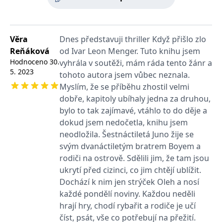
používá k rozlišení
MUID
1 rok
Tento soubor cookie je v
prohlížeče
Microsoft
jedinečných uživatelů
Microsoftu široce
Corporation
přiřazením náhodně
používán jako jedinečný
_____tempSessionKey_____
www.grada.cz
1 rok 1
.bing.com
vygenerovaného čísla
identifikátor uživatele.
měsíc
jako identifikátoru
Lze jej nastavit pomocí
Věra
Dnes představuji thriller Když přišlo zlo
klienta. Je součástí
vložených skriptů
MSPTC
1 rok
Microsoft
každého požadavku na
Microsoft. Široce se věří,
.bing.com
Reňáková
od Ivar Leon Menger. Tuto knihu jsem
stránku na webu a slouží
že se synchronizuje s
k výpočtu údajů o
Hodnoceno
30.
vyhrála v soutěži, mám ráda tento žánr a
mnoha různými
inco_session_temp_browser
www.grada.cz
1 hodina
návštěvnících, relacích a
doménami společnosti
5. 2023
tohoto autora jsem vůbec neznala.
kampaních pro analytické
Microsoft, což umožňuje
incomaker_p
www.grada.cz
1 rok 1
přehledy webů.
sledování uživatelů.
měsíc
Myslím, že se příběhu zhostil velmi
VisitorStatus
1 rok
Označuje, zda je
Kentiko
SM
.c.clarity.ms
Zavřením
Toto je soubor cookie
dobře, kapitoly ubíhaly jedna za druhou,
_hjSessionUser_3630783
.grada.cz
1 rok
1
návštěvník nový nebo se
Software LLC
prohlížeče
první strany společnosti
měsíc
vrací. Používá se ke
bylo to tak zajímavé, vtáhlo to do děje a
www.grada.cz
Microsoft MSN, který
sledování statistiky
používáme k měření
dokud jsem nedočetla, knihu jsem
návštěvníků ve webové
používání webu pro
analýze.
interní analýzu.
neodložila. Šestnáctiletá Juno žije se
CurrentContact
1 rok
Ukládá identifikátor GUID
Kentiko
svým dvanáctiletým bratrem Boyem a
MR
7 dní
Toto je soubor cookie
Microsoft
1
kontaktu souvisejícího s
Software LLC
první strany společnosti
Corporation
rodiči na ostrově. Sdělili jim, že tam jsou
měsíc
aktuálním návštěvníkem
www.grada.cz
Microsoft MSN, který
.c.clarity.ms
webu. Slouží ke
používáme k měření
ukrytí před cizinci, co jim chtějí ublížit.
sledování aktivit na
používání webu pro
webu.
Dochází k nim jen strýček Oleh a nosí
interní analýzu.
každé pondělí noviny. Každou neděli
C
1 měsíc 1
Zjistěte, zda prohlížeč
Adform
den
uživatele podporuje
.adform.net
hrají hry, chodí rybařit a rodiče je učí
soubory cookie.
číst, psát, vše co potřebují na přežití.