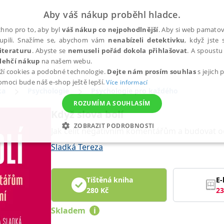
Aby váš nákup proběhl hladce.
hno pro to, aby byl
váš nákup co nejpohodlnější
. Aby si web pamatova
upili. Snažíme se, abychom vám
nenabízeli detektivku
, když jste 
iteraturu
. Abyste se
nemuseli pořád dokola přihlašovat
. A spoustu 
lehčí nákup
na našem webu.
ží cookies a podobné technologie.
Dejte nám prosím souhlas
s jejich
pomoci bude náš e-shop ještě lepší.
Více informací
ka
Psychologie
Psychologie pro každého
ROZUMÍM A SOUHLASÍM
Když slova bolí
ZOBRAZIT PODROBNOSTI
Jak čelit negativním komentářům a budovat 
ANALYTICKÉ
MARKETINGOVÉ
FUNKČNÍ
NEZ
Sladká Tereza
Tištěná kniha
E-
Nezbytné
Analytické
Marketingové
Funkční
Nezařazené soubory
280
Kč
23
h stránek, jako je přihlášení uživatele a správa účtu. Webové stránky nelze bez nez
Skladem
i