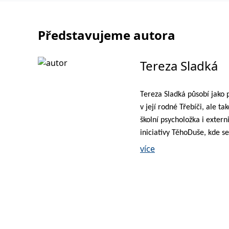
Představujeme autora
Tereza Sladká
Tereza Sladká působí jako 
v její rodné Třebíči, ale t
školní psycholožka i extern
iniciativy TěhoDuše, kde s
stala standardní součástí p
více
individuální konzultace tě
zdravotnický personál v ko
rozličné materiály zaměře
těhotenství. Ve volném čas
kde využívá principy zážitk
mladistvými a rodinami ja