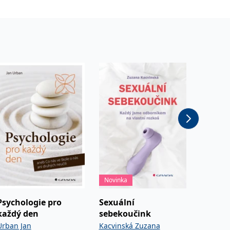
Novinka
Akce -4
Psychologie pro
Sexuální
Přestaň
každý den
sebekoučink
bavit
Urban Jan
Kacvinská Zuzana
Nevolov