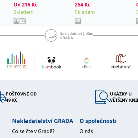
Od
216
Kč
254
Kč
Skladem
Skladem
POŠTOVNÉ OD
UKÁZKY U
49 KČ
VĚTŠINY KNI
Nakladatelství GRADA
O společnosti
Co se čte v Gradě?
O nás