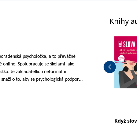
Knihy a
poradenská psycholožka, a to převážně
aké online. Spolupracuje se školami jako
istka. Je zakladatelkou neformální
e snaží o to, aby se psychologická podpora
renatální zdravotní péče. Poskytuje
hotným ženám i jejich partnerům, vzdělává
munikaci a dalších dovednostech a vytváří
né na duševní pohodu v období
e organizuje tábory pro zkušené táborníky,
Když slov
ové pedagogiky. Baví ji práce s dětmi,
ko celky. Kromě toho je nadšenou