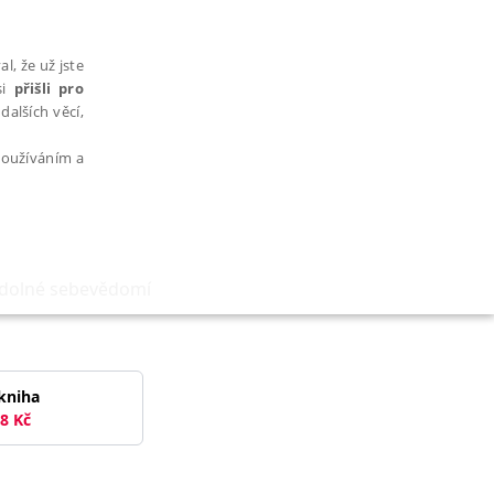
l, že už jste
si
přišli pro
dalších věcí,
 používáním a
odolné sebevědomí
AŘAZENÉ SOUBORY
kniha
8
Kč
bytně nutných souborů cookie správně používat.