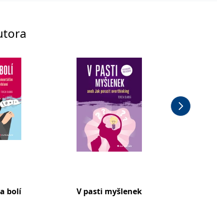
utora
a bolí
V pasti myšlenek
Umění 