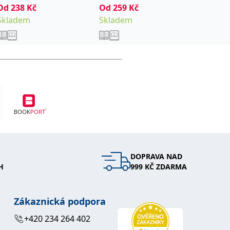
Od
238
Kč
Od
259
Kč
Od
179
Skladem
Skladem
Sklade
DOPRAVA NAD
H
999 KČ ZDARMA
Zákaznická podpora
+420 234 264 402