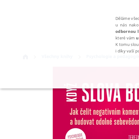
Děláme všec
u nás nako
odbornou l
které vám
u
K tomu slou
i díky vaší 
Všechny knihy
Psychologie a pedagogi
NEZBYTNÉ
Nezbytně nutné soubory cookie umožňují základní funkce webovýc
Provider /