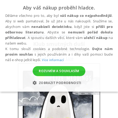
Aby váš nákup proběhl hladce.
Děláme všechno pro to, aby byl
váš nákup co nejpohodlnější
.
Aby si web pamatoval, že už jste u nás nakoupili. Snažíme se,
abychom vám
nenabízeli detektivku
, když jste si
přišli pro
odbornou literaturu
. Abyste se
nemuseli pořád dokola
Všechny knihy
Beletrie
Young Adult, New Adu
přihlašovat
. A spoustu dalších věcí, které vám
ulehčí nákup
na
Klub smutných duší
našem webu.
K tomu slouží cookies a podobné technologie.
Dejte nám
Najdi svou spřízněnou duši
prosím souhlas
s jejich používáním a i díky vaší pomoci bude
Meddings Lize
náš e-shop ještě lepší.
Více informací
ROZUMÍM A SOUHLASÍM
ZOBRAZIT PODROBNOSTI
NEZBYTNÉ
ANALYTICKÉ
MARKETINGOVÉ
FUNKČNÍ
NEZAŘAZENÉ SOUBORY