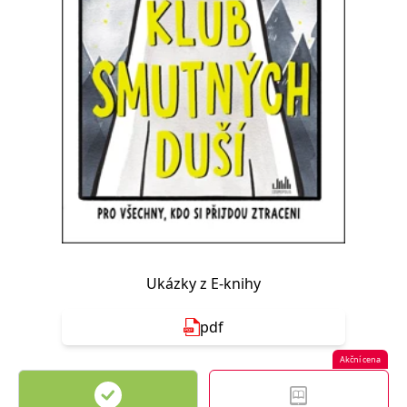
Nezbytné
Analytické
Marketingové
Funkční
Nezařazené soubory
Nezbytně nutné soubory cookie umožňují základní funkce webových
stránek, jako je přihlášení uživatele a správa účtu. Webové stránky nelze
bez nezbytně nutných souborů cookie správně používat.
Provider /
Název
Vyprší
Popis
Doména
CookieScriptConsent
1 měsíc
Tento soubor
CookieScript
cookie
www.grada.cz
používá
služba
Cookie-
Script.com k
zapamatování
předvoleb
Ukázky z E-knihy
souhlasu se
soubory
cookie
návštěvníků.
pdf
Je nutné, aby
banner
Akční cena
cookie
Cookie-
Script.com
fungoval