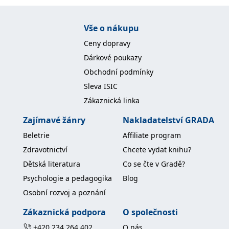
IDE
1 rok
Tento soubor cookie
Google LLC
nastavuje společnost
.doubleclick.net
Vše o nákupu
Doubleclick a provádí
informace o tom, jak
Ceny dopravy
koncový uživatel používá
webové stránky a
Dárkové poukazy
jakoukoli reklamu,
kterou koncový uživatel
Obchodní podmínky
mohl vidět před
návštěvou uvedeného
Sleva ISIC
webu.
Zákaznická linka
uid
.adform.net
2 měsíce
Tento soubor cookie
poskytuje jednoznačně
přiřazené strojově
Zajímavé žánry
Nakladatelství GRADA
generované ID uživatele
a shromažďuje údaje o
Beletrie
Affiliate program
aktivitě na webu. Tato
data mohou být
Zdravotnictví
Chcete vydat knihu?
odeslána k analýze a
hlášení třetí straně.
Dětská literatura
Co se čte v Gradě?
Psychologie a pedagogika
Blog
Osobní rozvoj a poznání
Zákaznická podpora
O společnosti
+420 234 264 402
O nás