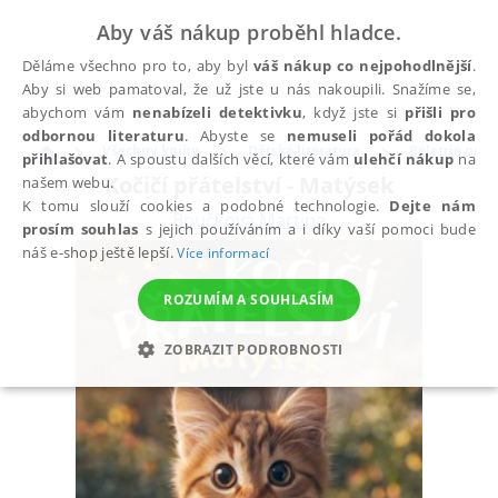
Aby váš nákup proběhl hladce.
Děláme všechno pro to, aby byl
váš nákup co nejpohodlnější
.
Aby si web pamatoval, že už jste u nás nakoupili. Snažíme se,
abychom vám
nenabízeli detektivku
, když jste si
přišli pro
odbornou literaturu
. Abyste se
nemuseli pořád dokola
Všechny knihy
Dětská literatura
Beletrie pro d
přihlašovat
. A spoustu dalších věcí, které vám
ulehčí nákup
na
Kočičí přátelství - Matýsek
našem webu.
K tomu slouží cookies a podobné technologie.
Dejte nám
Boučková Martina
prosím souhlas
s jejich používáním a i díky vaší pomoci bude
náš e-shop ještě lepší.
Více informací
ROZUMÍM A SOUHLASÍM
ZOBRAZIT PODROBNOSTI
NEZBYTNÉ
ANALYTICKÉ
MARKETINGOVÉ
FUNKČNÍ
NEZAŘAZENÉ SOUBORY