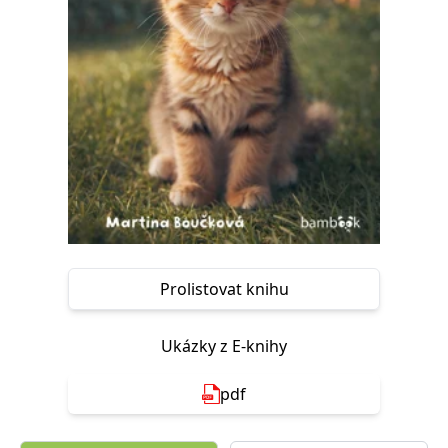
Nezbytné
Analytické
Marketingové
Funkční
Nezařazené soubory
Nezbytně nutné soubory cookie umožňují základní funkce webových
stránek, jako je přihlášení uživatele a správa účtu. Webové stránky nelze
bez nezbytně nutných souborů cookie správně používat.
Provider /
Název
Vyprší
Popis
Doména
CookieScriptConsent
1 měsíc
Tento soubor
CookieScript
cookie
www.grada.cz
používá
služba
Cookie-
Script.com k
zapamatování
Prolistovat knihu
předvoleb
souhlasu se
soubory
cookie
Ukázky z E-knihy
návštěvníků.
Je nutné, aby
banner
pdf
cookie
Cookie-
Script.com
fungoval