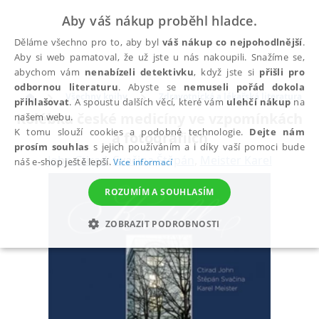
Aby váš nákup proběhl hladce.
Děláme všechno pro to, aby byl
váš nákup co nejpohodlnější
.
Aby si web pamatoval, že už jste u nás nakoupili. Snažíme se,
abychom vám
nenabízeli detektivku
, když jste si
přišli pro
odbornou literaturu
. Abyste se
nemuseli pořád dokola
Všechny knihy
Zdravotnická a lékařská literatura
přihlašovat
. A spoustu dalších věcí, které vám
ulehčí nákup
na
Kolébka české medicíny ve vzpomínkách
našem webu.
K tomu slouží cookies a podobné technologie.
Dejte nám
a fotografiích
prosím souhlas
s jejich používáním a i díky vaší pomoci bude
John Ctirad
,
Svačina Štěpán
,
Meister Karel
náš e-shop ještě lepší.
Více informací
ROZUMÍM A SOUHLASÍM
ZOBRAZIT PODROBNOSTI
NEZBYTNÉ
ANALYTICKÉ
MARKETINGOVÉ
FUNKČNÍ
NEZAŘAZENÉ SOUBORY