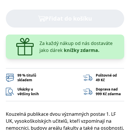
správně.
PHPSESSID
Zavřením
Cookie
PHP.net
prohlížeče
generovaný
www.bambook.cz
Přidat do košíku
aplikacemi
založenými
na jazyce
PHP. Toto je
univerzální
identifikátor
Za každý nákup od nás dostaváte
používaný k
udržování
jako dárek
knížky zdarma.
proměnných
relací
uživatelů.
Obvykle se
jedná o
náhodně
vygenerované
99 % titulů
Poštovné od
číslo, jeho
skladem
49 Kč
použití může
být specifické
Ukázky u
Doprava nad
pro daný
většiny knih
999 Kč zdarma
web, ale
dobrým
příkladem je
udržování
přihlášeného
Kouzelná publikace dvou významných postav 1. LF
stavu
uživatele mezi
UK, vysokoškolských učitelů, kteří vzpomínají na
stránkami.
nemocnici, budovy areálu fakulty a také na osobnosti,