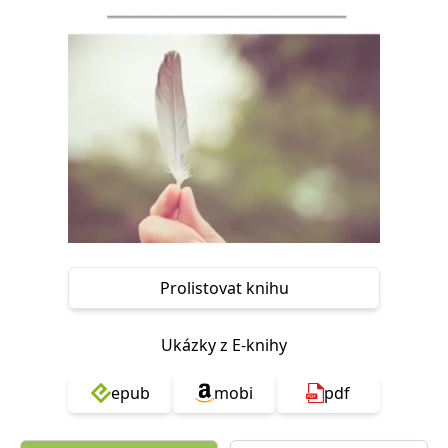
Nezbytné
Analytické
Marketingové
Funkční
Nezařazené soubory
Nezbytně nutné soubory cookie umožňují základní funkce webových
stránek, jako je přihlášení uživatele a správa účtu. Webové stránky nelze
bez nezbytně nutných souborů cookie správně používat.
Provider /
Název
Vyprší
Popis
Doména
CookieScriptConsent
1 měsíc
Tento soubor
CookieScript
cookie
www.grada.cz
používá
služba
Cookie-
Script.com k
Prolistovat knihu
zapamatování
předvoleb
souhlasu se
soubory
Ukázky z E-knihy
cookie
návštěvníků.
Je nutné, aby
banner
epub
mobi
pdf
cookie
Cookie-
Script.com
fungoval