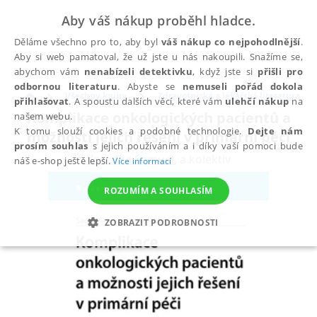
Aby váš nákup proběhl hladce.
Děláme všechno pro to, aby byl
váš nákup co nejpohodlnější
.
Aby si web pamatoval, že už jste u nás nakoupili. Snažíme se,
abychom vám
nenabízeli detektivku
, když jste si
přišli pro
odbornou literaturu
. Abyste se
nemuseli pořád dokola
Všechny knihy
Zdravotnická a lékařská literatura
přihlašovat
. A spoustu dalších věcí, které vám
ulehčí nákup
na
Komplikace onkologických pacientů a
našem webu.
K tomu slouží cookies a podobné technologie.
Dejte nám
možnosti jejich řešení v primární péči
prosím souhlas
s jejich používáním a i díky vaší pomoci bude
Vokurka Samuel
,
a kolektiv
náš e-shop ještě lepší.
Více informací
ROZUMÍM A SOUHLASÍM
ZOBRAZIT PODROBNOSTI
NEZBYTNÉ
ANALYTICKÉ
MARKETINGOVÉ
FUNKČNÍ
NEZAŘAZENÉ SOUBORY