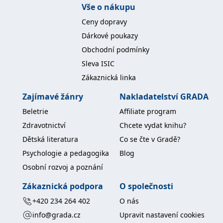
koncový uživatel používá
Vše o nákupu
webové stránky a
jakoukoli reklamu,
Ceny dopravy
kterou koncový uživatel
mohl vidět před
Dárkové poukazy
návštěvou uvedeného
webu.
Obchodní podmínky
MR
7 dní
Toto je soubor cookie
Microsoft
Sleva ISIC
první strany společnosti
Corporation
Microsoft MSN, který
.c.bing.com
Zákaznická linka
používáme k měření
používání webu pro
Zajímavé žánry
Nakladatelství GRADA
interní analýzu.
_uetvid
1 rok
Toto je soubor cookie
Beletrie
Affiliate program
Microsoft
využívaný společností
Corporation
Microsoft Bing Ads a je
Zdravotnictví
Chcete vydat knihu?
.grada.cz
sledovacím souborem
cookie. Umožňuje nám
Dětská literatura
Co se čte v Gradě?
komunikovat s
uživatelem, který již dříve
Psychologie a pedagogika
Blog
navštívil náš web.
Osobní rozvoj a poznání
test_cookie
15 minut
Tento soubor cookie
Google LLC
nastavuje společnost
.doubleclick.net
Zákaznická podpora
O společnosti
DoubleClick (kterou
vlastní společnost
+420 234 264 402
O nás
Google), aby zjistila, zda
prohlížeč návštěvníka
info@grada.cz
Upravit nastavení cookies
webu podporuje
soubory cookie.