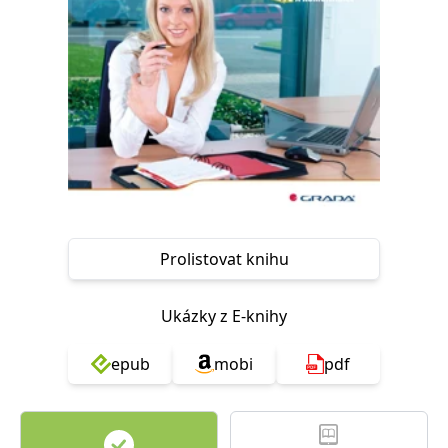
Nezbytné
Analytické
Marketingové
Funkční
Nezařazené soubory
Nezbytně nutné soubory cookie umožňují základní funkce webových
stránek, jako je přihlášení uživatele a správa účtu. Webové stránky nelze
bez nezbytně nutných souborů cookie správně používat.
Provider /
Název
Vyprší
Popis
Doména
CookieScriptConsent
1 měsíc
Tento soubor
CookieScript
cookie
www.grada.cz
používá
služba
Prolistovat knihu
Cookie-
Script.com k
zapamatování
předvoleb
Ukázky z E-knihy
souhlasu se
soubory
cookie
návštěvníků.
epub
mobi
pdf
Je nutné, aby
banner
cookie
Cookie-
Script.com
fungoval