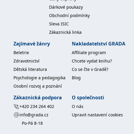
Dárkové poukazy
IDE
1 rok
Tento soubor cookie
Google LLC
nastavuje společnost
.doubleclick.net
Obchodní podmínky
Doubleclick a provádí
informace o tom, jak
Sleva ISIC
koncový uživatel používá
webové stránky a
Zákaznická linka
jakoukoli reklamu,
kterou koncový uživatel
mohl vidět před
Zajímavé žánry
Nakladatelství GRADA
návštěvou uvedeného
webu.
Beletrie
Affiliate program
uid
.adform.net
2 měsíce
Tento soubor cookie
Zdravotnictví
Chcete vydat knihu?
poskytuje jednoznačně
přiřazené strojově
Dětská literatura
Co se čte v Gradě?
generované ID uživatele
a shromažďuje údaje o
Psychologie a pedagogika
Blog
aktivitě na webu. Tato
data mohou být
Osobní rozvoj a poznání
odeslána k analýze a
hlášení třetí straně.
Zákaznická podpora
O společnosti
+420 234 264 402
O nás
info@grada.cz
Upravit nastavení cookies
Po-Pá 8-18