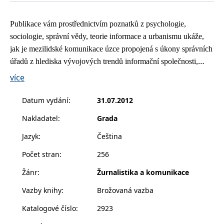
__cf_bm
30 minut
Tento soubor
Cloudflare Inc.
cookie se
.heureka.cz
používá k
Publikace vám prostřednictvím poznatků z psychologie,
rozlišení mezi
lidmi a
sociologie, správní vědy, teorie informace a urbanismu ukáže,
roboty. To je
pro web
jak je mezilidské komunikace úzce propojená s úkony správních
přínosné, aby
bylo možné
úřadů z hlediska vývojových trendů informační společnosti,
podávat
elektronických médií a sociálních sítí.
platné zprávy
více
o používání
jejich
webových
Datum vydání
:
31.07.2012
stránek.
CookieConsent
1 rok
Tento soubor
Cybot A/S
Nakladatel
:
Grada
cookie ukládá
www.bambook.cz
stav souhlasu
Jazyk
:
Čeština
uživatele se
soubory
cookie pro
Počet stran
:
256
aktuální
doménu.
Žánr
:
Žurnalistika a komunikace
G_ENABLED_IDPS
1 rok 1
Slouží k
Google LLC
měsíc
přihlášení
.www.grada.cz
Vazby knihy
:
Brožovaná vazba
pomocí
Google
Katalogové číslo
:
2923
ASP.NET_SessionId
Zavřením
Tento soubor
Microsoft
prohlížeče
cookie
Corporation