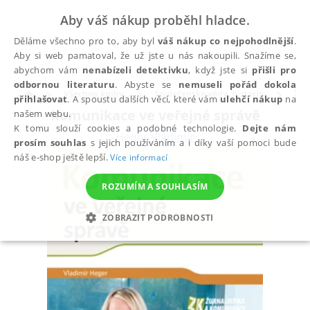
Aby váš nákup proběhl hladce.
Děláme všechno pro to, aby byl
váš nákup co nejpohodlnější
.
Aby si web pamatoval, že už jste u nás nakoupili. Snažíme se,
abychom vám
nenabízeli detektivku
, když jste si
přišli pro
odbornou literaturu
. Abyste se
nemuseli pořád dokola
Všechny knihy
Společenské vědy, historie
Žur
přihlašovat
. A spoustu dalších věcí, které vám
ulehčí nákup
na
Komunikace ve veřejné správě
našem webu.
K tomu slouží cookies a podobné technologie.
Dejte nám
Heger Vladimír
prosím souhlas
s jejich používáním a i díky vaší pomoci bude
náš e-shop ještě lepší.
Více informací
ROZUMÍM A SOUHLASÍM
ZOBRAZIT PODROBNOSTI
NEZBYTNÉ
ANALYTICKÉ
MARKETINGOVÉ
FUNKČNÍ
NEZAŘAZENÉ SOUBORY