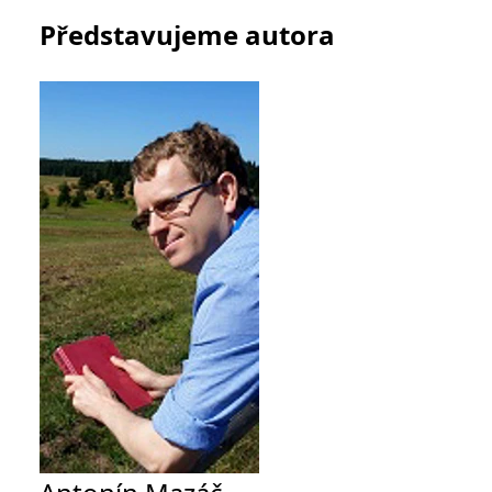
koncový uživatel používá
Představujeme autora
webové stránky a
jakoukoli reklamu,
kterou koncový uživatel
mohl vidět před
návštěvou uvedeného
webu.
MR
7 dní
Toto je soubor cookie
Microsoft
první strany společnosti
Corporation
Microsoft MSN, který
.c.bing.com
používáme k měření
používání webu pro
interní analýzu.
_uetvid
1 rok
Toto je soubor cookie
Microsoft
využívaný společností
Corporation
Microsoft Bing Ads a je
.grada.cz
sledovacím souborem
cookie. Umožňuje nám
komunikovat s
uživatelem, který již dříve
navštívil náš web.
test_cookie
15 minut
Tento soubor cookie
Google LLC
nastavuje společnost
.doubleclick.net
DoubleClick (kterou
vlastní společnost
Google), aby zjistila, zda
prohlížeč návštěvníka
webu podporuje
soubory cookie.