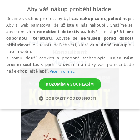
Aby váš nákup proběhl hladce.
Děláme všechno pro to, aby byl
váš nákup co nejpohodlnější
.
Aby si web pamatoval, že už jste u nás nakoupili. Snažíme se,
abychom vám
nenabízeli detektivku
, když jste si
přišli pro
odbornou literaturu
. Abyste se
nemuseli pořád dokola
Všechny knihy
Beletrie
Česká současná beletr
přihlašovat
. A spoustu dalších věcí, které vám
ulehčí nákup
na
Konzultant
našem webu.
K tomu slouží cookies a podobné technologie.
Dejte nám
Mazáč Antonín
prosím souhlas
s jejich používáním a i díky vaší pomoci bude
náš e-shop ještě lepší.
Více informací
ROZUMÍM A SOUHLASÍM
ZOBRAZIT PODROBNOSTI
NEZBYTNÉ
ANALYTICKÉ
MARKETINGOVÉ
FUNKČNÍ
NEZAŘAZENÉ SOUBORY