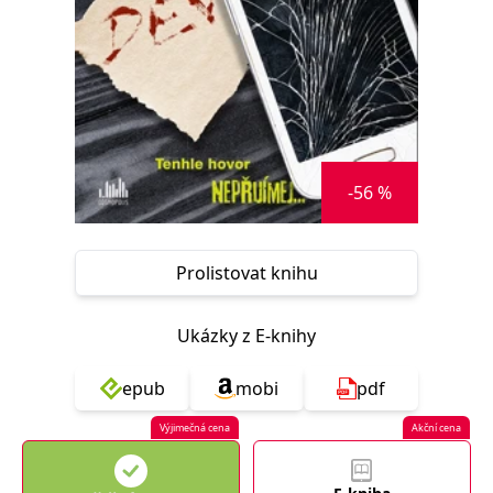
Nezbytné
Analytické
Marketingové
Funkční
Nezařazené soubory
Nezbytně nutné soubory cookie umožňují základní funkce webových
stránek, jako je přihlášení uživatele a správa účtu. Webové stránky nelze
bez nezbytně nutných souborů cookie správně používat.
Provider /
Název
Vyprší
Popis
-56 %
Doména
CookieScriptConsent
1 měsíc
Tento soubor
CookieScript
cookie
www.grada.cz
používá
služba
Prolistovat knihu
Cookie-
Script.com k
zapamatování
předvoleb
Ukázky z E-knihy
souhlasu se
soubory
cookie
epub
mobi
pdf
návštěvníků.
Je nutné, aby
banner
Výjimečná cena
Akční cena
cookie
Cookie-
Script.com
fungoval