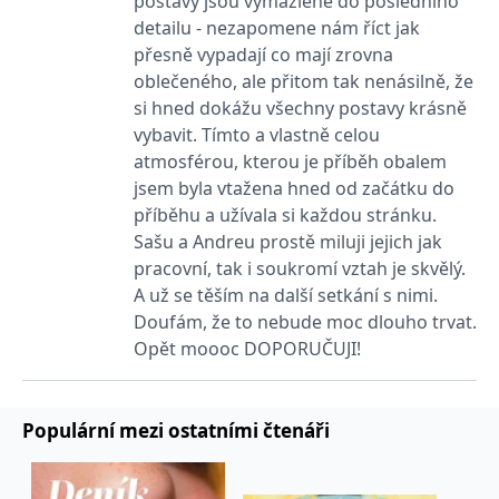
postavy jsou vymazlené do posledního
_fbp
3 měsíce
Používá Facebook k
Meta Platform
poskytování řady
Inc.
detailu - nezapomene nám říct jak
reklamních produktů,
.grada.cz
jako je nabízení cen v
přesně vypadají co mají zrovna
reálném čase od
oblečeného, ale přitom tak nenásilně, že
inzerentů třetích stran.
si hned dokážu všechny postavy krásně
SRM_B
1 rok
Toto je cookie první
Microsoft
strany společnosti
vybavit. Tímto a vlastně celou
Corporation
Microsoft MSN, které
.c.bing.com
atmosférou, kterou je příběh obalem
zajišťuje správné
fungování této webové
jsem byla vtažena hned od začátku do
stránky.
příběhu a užívala si každou stránku.
ANONCHK
10 minut
Tento soubor cookie
Microsoft
Sašu a Andreu prostě miluji jejich jak
provádí informace o
Corporation
tom, jak koncový
.c.clarity.ms
pracovní, tak i soukromí vztah je skvělý.
uživatel používá web, a
jakoukoli reklamu,
A už se těším na další setkání s nimi.
kterou koncový uživatel
mohl vidět před
Doufám, že to nebude moc dlouho trvat.
návštěvou uvedeného
Opět moooc DOPORUČUJI!
webu.
__utmzzses
Zavřením
Parametry UTM
Google LLC
prohlížeče
používané pro reklamu /
.grada.cz
sledování pomocí
Populární mezi ostatními čtenáři
Google Analytics
_uetsid
1 den
Tento soubor cookie
Microsoft
používá společnost Bing
Corporation
k určení, jaké reklamy by
.grada.cz