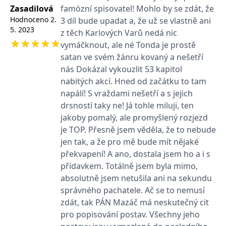
používá k rozlišení
MUID
1 rok
Tento soubor cookie je v
prohlížeče
Zasadilová
famózní spisovatel! Mohlo by se zdát, že
Microsoft
jedinečných uživatelů
Microsoftu široce
Corporation
Hodnoceno
2.
přiřazením náhodně
3 díl bude upadat a, že už se vlastně ani
používán jako jedinečný
_____tempSessionKey_____
www.grada.cz
1 rok 1
.bing.com
vygenerovaného čísla
identifikátor uživatele.
měsíc
5. 2023
z těch Karlových Varů nedá nic
jako identifikátoru
Lze jej nastavit pomocí
klienta. Je součástí
vložených skriptů
MSPTC
1 rok
vymáčknout, ale né Tonda je prostě
Microsoft
každého požadavku na
Microsoft. Široce se věří,
.bing.com
stránku na webu a slouží
satan ve svém žánru kovaný a nešetří
že se synchronizuje s
k výpočtu údajů o
mnoha různými
inco_session_temp_browser
www.grada.cz
1 hodina
nás Dokázal vykouzlit 53 kapitol
návštěvnících, relacích a
doménami společnosti
kampaních pro analytické
Microsoft, což umožňuje
nabitých akcí. Hned od začátku to tam
incomaker_p
www.grada.cz
1 rok 1
přehledy webů.
sledování uživatelů.
měsíc
napálí! S vraždami nešetří a s jejich
VisitorStatus
1 rok
Označuje, zda je
Kentiko
SM
.c.clarity.ms
Zavřením
Toto je soubor cookie
_hjSessionUser_3630783
.grada.cz
1 rok
drsností taky ne! Já tohle miluji, ten
1
návštěvník nový nebo se
Software LLC
prohlížeče
první strany společnosti
měsíc
vrací. Používá se ke
www.grada.cz
Microsoft MSN, který
jakoby pomalý, ale promyšlený rozjezd
sledování statistiky
používáme k měření
návštěvníků ve webové
používání webu pro
je TOP. Přesně jsem věděla, že to nebude
analýze.
interní analýzu.
jen tak, a že pro mě bude mít nějaké
CurrentContact
1 rok
Ukládá identifikátor GUID
Kentiko
MR
7 dní
Toto je soubor cookie
Microsoft
překvapení! A ano, dostala jsem ho a i s
1
kontaktu souvisejícího s
Software LLC
první strany společnosti
Corporation
měsíc
aktuálním návštěvníkem
www.grada.cz
Microsoft MSN, který
.c.clarity.ms
přídavkem. Totálně jsem byla mimo,
webu. Slouží ke
používáme k měření
sledování aktivit na
absolutně jsem netušila ani na sekundu
používání webu pro
webu.
interní analýzu.
správného pachatele. Ač se to nemusí
C
1 měsíc 1
Zjistěte, zda prohlížeč
Adform
zdát, tak PÁN Mazáč má neskutečný cit
den
uživatele podporuje
.adform.net
pro popisování postav. Všechny jeho
soubory cookie.