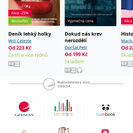
Akce -25%
Bestseller
Výjimečná cena
Akce
Deník lehký holky
Dokud nás krev
Hist
nerozdělí
Will Celeste
Machá
Od
223
Kč
Opršal Petr
Od
2
Od
199
Kč
Za tři a více týdnů
Skla
Skladem