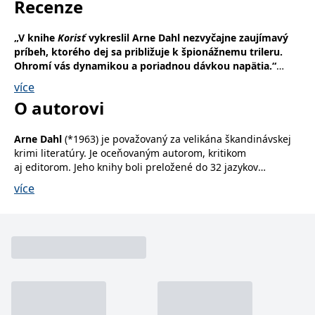
Recenze
„V knihe
Korisť
vykreslil Arne Dahl nezvyčajne zaujímavý
príbeh, ktorého dej sa približuje k špionážnemu trileru.
Ohromí vás dynamikou a poriadnou dávkou napätia.“
BTJ, Švédsko
více
O autorovi
„Korisť zdvíha už aj tak vysoko položenú latku ešte vyššie.
Jo Nesb
ø
má v Arne Dahlovi skutočne silného
konkurenta.“
Arne Dahl
(*1963) je považovaný za velikána škandinávskej
Kotiliesi Magazine, Fínsko
krimi literatúry. Je oceňovaným autorom, kritikom
aj editorom. Jeho knihy boli preložené do 32 jazykov
a celkovo sa z nich predalo už viac ako 4 milióny výtlačkov.
více
Dahlove romány charakterizuje napínavý dej, psychologická
hĺbka, majstrovské rozprávačstvo, irónia a drsný humor. Lars
Kepler o ňom povedal:
„Arne Dahl dokáže vo svojich knihách
priam bravúrne prepájať nadnárodné intrigy, inteligenciu,
napätie a skutočnú literárnu kvalitu.“
BBC nakrútila podľa kníh Arneho Dahla päť filmov, ktoré sa
premietali v 40-tich krajinách po celom svete. V roku 2007
mu
Švédska akadémia autorov kriminálnych románov
udelila
špeciálnu cenu za „oživenie a rozvoj krimi žánru vďaka