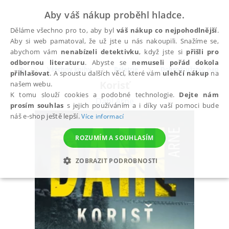
Aby váš nákup proběhl hladce.
Děláme všechno pro to, aby byl
váš nákup co nejpohodlnější
.
Aby si web pamatoval, že už jste u nás nakoupili. Snažíme se,
abychom vám
nenabízeli detektivku
, když jste si
přišli pro
odbornou literaturu
. Abyste se
nemuseli pořád dokola
Všechny knihy
Beletrie
Dobrodružství, napětí, 
přihlašovat
. A spoustu dalších věcí, které vám
ulehčí nákup
na
Korisť
našem webu.
K tomu slouží cookies a podobné technologie.
Dejte nám
Dahl Arne
prosím souhlas
s jejich používáním a i díky vaší pomoci bude
náš e-shop ještě lepší.
Více informací
ROZUMÍM A SOUHLASÍM
ZOBRAZIT PODROBNOSTI
NEZBYTNÉ
ANALYTICKÉ
MARKETINGOVÉ
FUNKČNÍ
NEZAŘAZENÉ SOUBORY