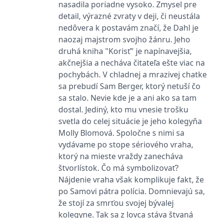
nasadila poriadne vysoko. Zmysel pre
koncový uživatel používá
webové stránky a
detail, výrazné zvraty v deji, či neustála
jakoukoli reklamu,
kterou koncový uživatel
nedôvera k postavám značí, že Dahl je
mohl vidět před
naozaj majstrom svojho žánru. Jeho
návštěvou uvedeného
webu.
druhá kniha "Korisť" je napínavejšia,
MR
7 dní
Toto je soubor cookie
Microsoft
akčnejšia a necháva čitateľa ešte viac na
první strany společnosti
Corporation
pochybách. V chladnej a mrazivej chatke
Microsoft MSN, který
.c.bing.com
používáme k měření
sa prebudí Sam Berger, ktorý netuší čo
používání webu pro
interní analýzu.
sa stalo. Nevie kde je a ani ako sa tam
_uetvid
1 rok
Toto je soubor cookie
dostal. Jediný, kto mu vnesie trošku
Microsoft
využívaný společností
Corporation
svetla do celej situácie je jeho kolegyňa
Microsoft Bing Ads a je
.grada.cz
sledovacím souborem
Molly Blomová. Spoločne s nimi sa
cookie. Umožňuje nám
komunikovat s
vydávame po stope sériového vraha,
uživatelem, který již dříve
ktorý na mieste vraždy zanecháva
navštívil náš web.
štvorlístok. Čo má symbolizovať?
test_cookie
15 minut
Tento soubor cookie
Google LLC
nastavuje společnost
.doubleclick.net
Nájdenie vraha však komplikuje fakt, že
DoubleClick (kterou
po Samovi pátra polícia. Domnievajú sa,
vlastní společnost
Google), aby zjistila, zda
že stojí za smrťou svojej bývalej
prohlížeč návštěvníka
webu podporuje
kolegyne. Tak sa z lovca stáva štvaná
soubory cookie.