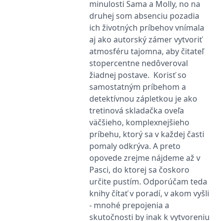
_fbp
3 měsíce
Používá Facebook k
Meta Platform
minulosti Sama a Molly, no na
poskytování řady
Inc.
druhej som absenciu pozadia
reklamních produktů,
.grada.cz
jako je nabízení cen v
ich životných príbehov vnímala
reálném čase od
inzerentů třetích stran.
aj ako autorský zámer vytvoriť
atmosféru tajomna, aby čitateľ
SRM_B
1 rok
Toto je cookie první
Microsoft
strany společnosti
Corporation
stopercentne nedôveroval
Microsoft MSN, které
.c.bing.com
zajišťuje správné
žiadnej postave.⁣ ⁣ Korisť so
fungování této webové
stránky.
samostatným príbehom a
detektívnou zápletkou je ako
ANONCHK
10 minut
Tento soubor cookie
Microsoft
provádí informace o
Corporation
tretinová skladačka oveľa
tom, jak koncový
.c.clarity.ms
uživatel používá web, a
väčšieho, komplexnejšieho
jakoukoli reklamu,
príbehu, ktorý sa v každej časti
kterou koncový uživatel
mohl vidět před
pomaly odkrýva. A preto
návštěvou uvedeného
webu.
opovede zrejme nájdeme až v
Pasci, do ktorej sa čoskoro
__utmzzses
Zavřením
Parametry UTM
Google LLC
prohlížeče
používané pro reklamu /
.grada.cz
určite pustím. Odporúčam teda
sledování pomocí
Google Analytics
knihy čítať v poradí, v akom vyšli
_uetsid
1 den
Tento soubor cookie
- mnohé prepojenia a
Microsoft
používá společnost Bing
Corporation
skutočnosti by inak k vytvoreniu
k určení, jaké reklamy by
.grada.cz