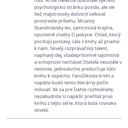
robí. Arnie nielenže dokonale vykreslí
psychologickú stránku postáv, ale vie
tiež majstrovsky dotvoriť celkové
prostredie príbehu. Mrazivý
škandinávsky les, zamrznutá krajina,
opustené chatky či jaskyne. Chlad, ktorý
pociťujú postavy, sála z knihy až priamo
k nám. Skvelý rozprávačský talent,
napínavý dej, všadeprítomné tajomstvá
a schopnosť nechávať čitateľa neustále v
neistote, jednoducho predurčuje túto
knihu k úspechu. Fanúšikovia krimi a
napätia budú tento literárny počin
milovať. Ak sa pre Dahla rozhodnete,
nezabudnite si najskôr prečítať prvú
knihu z tejto série, ktorá bola rovnako
skvelá.