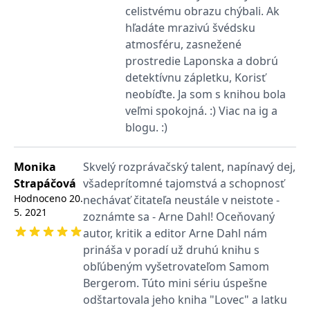
se měly zobrazovat a
celistvému obrazu chýbali. Ak
které by mohly být
relevantní pro
hľadáte mrazivú švédsku
koncového uživatele,
atmosféru, zasnežené
který si prohlíží web.
prostredie Laponska a dobrú
MUID
1 rok
Tento soubor cookie je v
Microsoft
Microsoftu široce
Corporation
detektívnu zápletku, Korisť
používán jako jedinečný
.clarity.ms
neobíďte.⁣ Ja som s knihou bola
identifikátor uživatele.
Lze jej nastavit pomocí
veľmi spokojná. :) Viac na ig a
vložených skriptů
Microsoft. Široce se věří,
blogu. :) ⁣
že se synchronizuje s
mnoha různými
doménami společnosti
Microsoft, což umožňuje
Monika
Skvelý rozprávačský talent, napínavý dej,
sledování uživatelů.
Strapáčová
všadeprítomné tajomstvá a schopnosť
sid
.seznam.cz
1 měsíc
Toto je velmi běžný
Hodnoceno
20.
nechávať čitateľa neustále v neistote -
název souboru cookie,
ale pokud je nalezen
5. 2021
zoznámte sa - Arne Dahl! Oceňovaný
jako soubor cookie
relace, bude
autor, kritik a editor Arne Dahl nám
pravděpodobně použit
prináša v poradí už druhú knihu s
jako pro správu stavu
relace.
obľúbeným vyšetrovateľom Samom
_gcl_au
3 měsíce
Tento soubor cookie
Google LLC
Bergerom. Túto mini sériu úspešne
nastavuje společnost
.grada.cz
Doubleclick a provádí
odštartovala jeho kniha "Lovec" a latku
informace o tom, jak