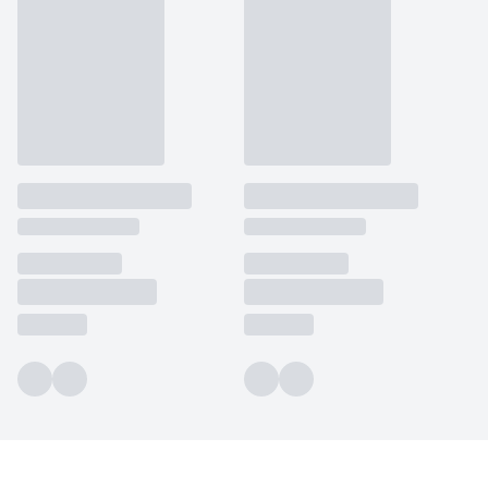
detektívnej sérii
Intercrime
“.
Svojou novou strhujúcou detektívnou sériou s vyšetrovateľmi
Samom Bergerom a Molly Blomovou len potvrdzuje svoje
literárne kvality. Svedčia o tom aj ocenenia, ktoré získal
v Nemecku, Dánsku a Holandsku.