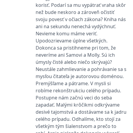
korisť. Podarí sa mu vypátrať vraha skôr
IDE
1 rok
Tento soubor cookie
Google LLC
než bude neskoro a zároveň očistiť
nastavuje společnost
.doubleclick.net
Doubleclick a provádí
svoju povesť v očiach zákona? Kniha nás
informace o tom, jak
koncový uživatel používá
ani na sekundu nenechá vydýchnuť.
webové stránky a
Nevieme komu máme veriť.
jakoukoli reklamu,
kterou koncový uživatel
Upodozrievame úplne všetkých.
mohl vidět před
návštěvou uvedeného
Dokonca sa pristihneme pri tom, že
webu.
neveríme ani Samovi a Molly. Sú ich
uid
.adform.net
2 měsíce
Tento soubor cookie
úmysly čisté alebo niečo skrývajú?
poskytuje jednoznačně
přiřazené strojově
Neustále zahmlievanie a pohrávanie sa s
generované ID uživatele
a shromažďuje údaje o
mysľou čitateľa je autorovou doménou.
aktivitě na webu. Tato
Premýšľame a pátrame. V mysli si
data mohou být
odeslána k analýze a
robíme rekonštrukciu celého prípadu.
hlášení třetí straně.
Postupne nám začnú veci do seba
zapadať. Malými krôčikmi odkrývame
desivé tajomstvá a dostávame sa k jadru
celého prípadu. Odhalíme, kto stojí za
všetkým tým šialenstvom a prečo to