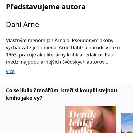
Představujeme autora
Dahl Arne
Vlastným menom Jan Arnald. Pseudonym akoby
vychádzal z jeho mena. Arne Dahl sa narodil v roku
1963, pracuje ako literárny kritik a redaktor. Patrí
medzi najpopulárnejších švédskych autorov
detektívok.
více
Napísal už tucet krimi trilerov, za ktoré získal niekoľko
významných ocenení. BBC nakrútila podľa jeho kníh
Co se líbilo čtenářům, kteří si koupili stejnou
päť filmov, ktoré sa premietali v 40-tich krajinách po
knihu jako vy?
celom svete. „Som s nimi spokojnejší ako som dúfal.
Len čo prenášate literatúru do filmu, dochádza k
veľkému posunu. Mal som šťastie, že som mohol na
príprave spolupracovať, pomáhať s výberom hercov.