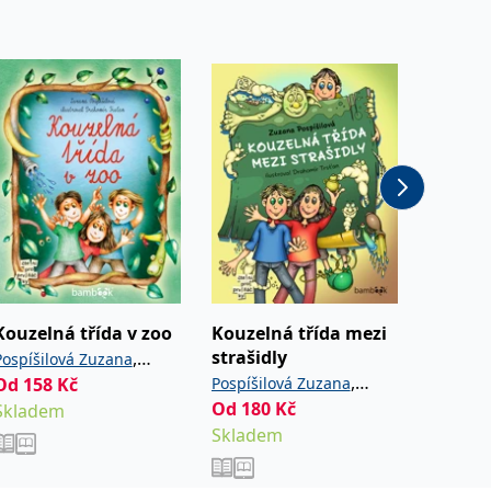
Kouzelná třída v zoo
Kouzelná třída mezi
Kouzel
strašidly
prázdn
,
Pospíšilová Zuzana
,
Od
158
Kč
Pospíšilová Zuzana
Pospíšil
Trsťan Drahomír
Od
180
Kč
Od
180
Skladem
Trsťan Drahomír
Trsťan 
Skladem
Sklade