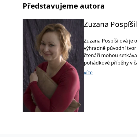
Představujeme autora
Zuzana Pospíši
Zuzana Pospíšilová je 
výhradně původní tvorbě
čtenáři mohou setkávat 
pohádkové příběhy v č
více
V roce 2005 začala pub
nejaktivnějších autorek 
nakladatelství Grada vy
nejúspěšnější jsou séri
detektivek DeTeKTiVoV
dočkaly rozhlasového zpr
čítankách a učebnicích
Zuzana Pospíšilová je