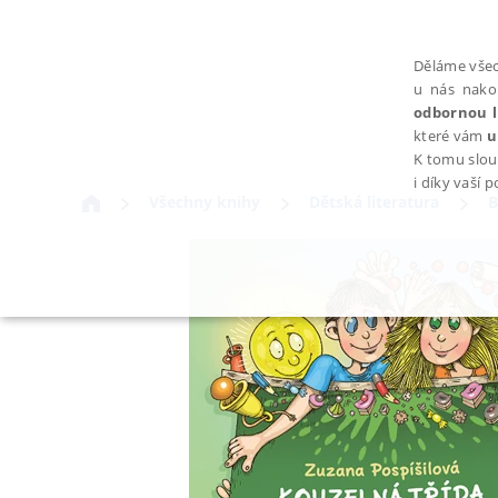
Děláme všec
u nás nako
odbornou l
které vám
u
K tomu slou
i díky vaší 
Všechny knihy
Dětská literatura
B
NEZBYTNÉ
Nezbytně nutné soubory cookie umožňují základní funkce webovýc
Provider /