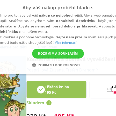
Aby váš nákup proběhl hladce.
hno pro to, aby byl
váš nákup co nejpohodlnější
. Aby si web pamatova
upili. Snažíme se, abychom vám
nenabízeli detektivku
, když jste 
iteraturu
. Abyste se
nemuseli pořád dokola přihlašovat
. A spoustu 
lehčí nákup
na našem webu.
ží cookies a podobné technologie.
Dejte nám prosím souhlas
s jejich
pomoci bude náš e-shop ještě lepší.
Více informací
eletrie pro děti
První čtení
ROZUMÍM A SOUHLASÍM
Kouzelná třída dostává vysvědčení
ZOBRAZIT PODROBNOSTI
Pospíšilová Zuzana
,
Trsťan Drahomír
ANALYTICKÉ
MARKETINGOVÉ
FUNKČNÍ
NEZ
Tištěná kniha
E-
195
Kč
16
Nezbytné
Analytické
Marketingové
Funkční
Nezařazené soubory
Skladem
i
h stránek, jako je přihlášení uživatele a správa účtu. Webové stránky nelze bez nez