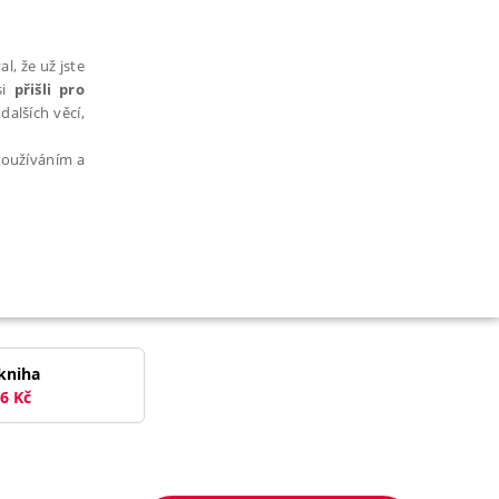
l, že už jste
si
přišli pro
dalších věcí,
 používáním a
AŘAZENÉ SOUBORY
kniha
6
Kč
bytně nutných souborů cookie správně používat.