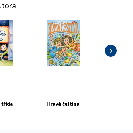
utora
 třída
Hravá čeština
Pohádk