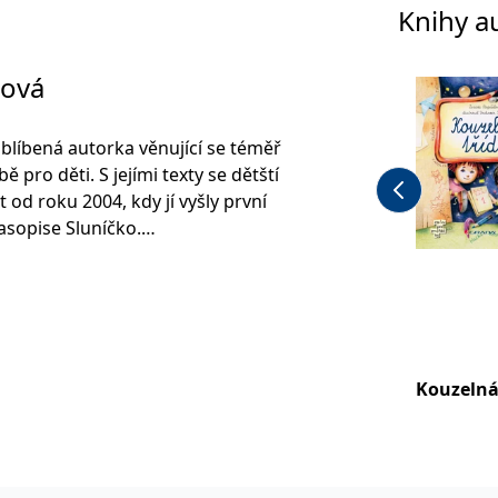
Knihy a
lová
oblíbená autorka věnující se téměř
 pro děti. S jejími texty se dětští
od roku 2004, kdy jí vyšly první
asopise Sluníčko.
likovat knižně a dodnes je jednou z
píšících pro děti. Jen v
dala téměř 120 titulů, z nichž
e Kouzelná třída a edice dětských
é. Některé pohádkové příběhy se
Kouzelná
acování a její texty se objevují i v
 českého jazyka.
 maminka dvou dnes již dospělých