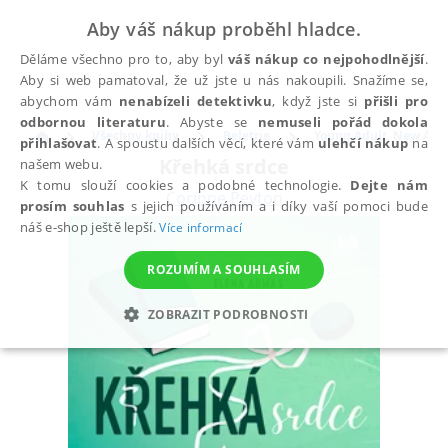
Aby váš nákup proběhl hladce.
Děláme všechno pro to, aby byl
váš nákup co nejpohodlnější
.
Aby si web pamatoval, že už jste u nás nakoupili. Snažíme se,
abychom vám
nenabízeli detektivku
, když jste si
přišli pro
odbornou literaturu
. Abyste se
nemuseli pořád dokola
Všechny knihy
Beletrie
Young Adult, New Adu
přihlašovat
. A spoustu dalších věcí, které vám
ulehčí nákup
na
Křehká srdce
našem webu.
K tomu slouží cookies a podobné technologie.
Dejte nám
Corinne Peyton
prosím souhlas
s jejich používáním a i díky vaší pomoci bude
náš e-shop ještě lepší.
Více informací
ROZUMÍM A SOUHLASÍM
ZOBRAZIT PODROBNOSTI
NEZBYTNÉ
ANALYTICKÉ
MARKETINGOVÉ
FUNKČNÍ
NEZAŘAZENÉ SOUBORY