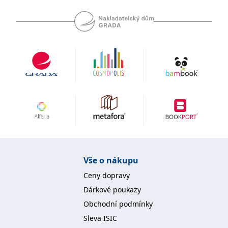
_fbp
3 měsíce
Používá Facebook k
Meta Platform
poskytování řady
Inc.
reklamních produktů,
.grada.cz
jako je nabízení cen v
reálném čase od
inzerentů třetích stran.
SRM_B
1 rok
Toto je cookie první
Microsoft
strany společnosti
Corporation
Microsoft MSN, které
.c.bing.com
zajišťuje správné
fungování této webové
stránky.
ANONCHK
10 minut
Tento soubor cookie
Microsoft
provádí informace o
Corporation
tom, jak koncový
.c.clarity.ms
uživatel používá web, a
jakoukoli reklamu,
kterou koncový uživatel
mohl vidět před
návštěvou uvedeného
Vše o nákupu
webu.
__utmzzses
Zavřením
Parametry UTM
Ceny dopravy
Google LLC
prohlížeče
používané pro reklamu /
.grada.cz
sledování pomocí
Dárkové poukazy
Google Analytics
Obchodní podmínky
_uetsid
1 den
Tento soubor cookie
Microsoft
Sleva ISIC
používá společnost Bing
Corporation
k určení, jaké reklamy by
.grada.cz