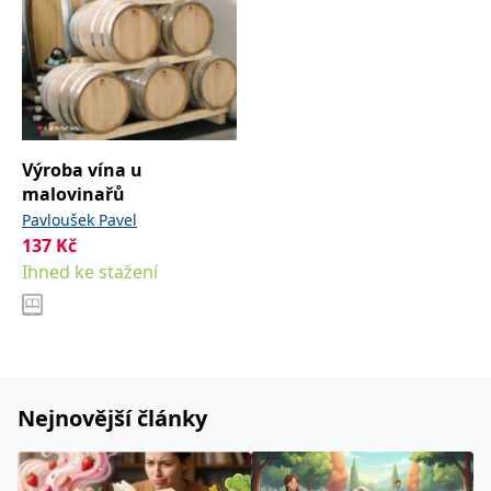
se měly zobrazovat a
které by mohly být
relevantní pro
koncového uživatele,
který si prohlíží web.
MUID
1 rok
Tento soubor cookie je v
Microsoft
Microsoftu široce
Corporation
používán jako jedinečný
.clarity.ms
identifikátor uživatele.
Lze jej nastavit pomocí
Výroba vína u
vložených skriptů
malovinařů
Microsoft. Široce se věří,
že se synchronizuje s
Pavloušek Pavel
mnoha různými
doménami společnosti
137
Kč
Microsoft, což umožňuje
Ihned ke stažení
sledování uživatelů.
sid
.seznam.cz
1 měsíc
Toto je velmi běžný
název souboru cookie,
ale pokud je nalezen
jako soubor cookie
relace, bude
pravděpodobně použit
jako pro správu stavu
relace.
Nejnovější články
_gcl_au
3 měsíce
Tento soubor cookie
Google LLC
nastavuje společnost
.grada.cz
Doubleclick a provádí
informace o tom, jak