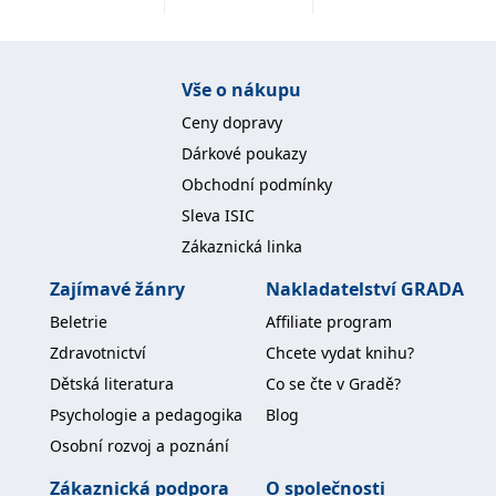
IDE
1 rok
Tento soubor cookie
Google LLC
nastavuje společnost
.doubleclick.net
Doubleclick a provádí
informace o tom, jak
Vše o nákupu
koncový uživatel používá
webové stránky a
Ceny dopravy
jakoukoli reklamu,
kterou koncový uživatel
Dárkové poukazy
mohl vidět před
návštěvou uvedeného
Obchodní podmínky
webu.
Sleva ISIC
uid
.adform.net
2 měsíce
Tento soubor cookie
poskytuje jednoznačně
Zákaznická linka
přiřazené strojově
generované ID uživatele
a shromažďuje údaje o
Zajímavé žánry
Nakladatelství GRADA
aktivitě na webu. Tato
data mohou být
Beletrie
Affiliate program
odeslána k analýze a
hlášení třetí straně.
Zdravotnictví
Chcete vydat knihu?
Dětská literatura
Co se čte v Gradě?
Psychologie a pedagogika
Blog
Osobní rozvoj a poznání
Zákaznická podpora
O společnosti