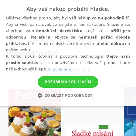
Aby váš nákup proběhl hladce.
Děláme všechno pro to, aby byl
váš nákup co nejpohodlnější
.
Aby si web pamatoval, že už jste u nás nakoupili. Snažíme se,
abychom vám
nenabízeli detektivku
, když jste si
přišli pro
odbornou literaturu
. Abyste se
nemuseli pořád dokola
Všechny knihy
Kuchařky, gastronomie
Pohost
přihlašovat
. A spoustu dalších věcí, které vám
ulehčí nákup
na
Pohostinství
našem webu.
K tomu slouží cookies a podobné technologie.
Dejte nám
prosím souhlas
s jejich používáním a i díky vaší pomoci bude
náš e-shop ještě lepší.
Více informací
Tyto knížky by se vám mohly líbit
ROZUMÍM A SOUHLASÍM
ZOBRAZIT PODROBNOSTI
NEZBYTNÉ
ANALYTICKÉ
MARKETINGOVÉ
FUNKČNÍ
NEZAŘAZENÉ SOUBORY