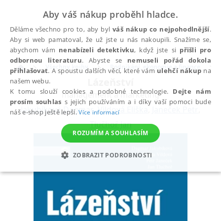
Aby váš nákup proběhl hladce.
Děláme všechno pro to, aby byl
váš nákup co nejpohodlnější
.
Aby si web pamatoval, že už jste u nás nakoupili. Snažíme se,
abychom vám
nenabízeli detektivku
, když jste si
přišli pro
odbornou literaturu
. Abyste se
nemuseli pořád dokola
Všechny knihy
Podnikání, ekonomie a finance
přihlašovat
. A spoustu dalších věcí, které vám
ulehčí nákup
na
Lázeňství
našem webu.
K tomu slouží cookies a podobné technologie.
Dejte nám
management a marketing
prosím souhlas
s jejich používáním a i díky vaší pomoci bude
Jakubíková Dagmar
,
Vildová Eliška
,
Janeček Petr
,
náš e-shop ještě lepší.
Více informací
Tlučhoř Jan
ROZUMÍM A SOUHLASÍM
ZOBRAZIT PODROBNOSTI
NEZBYTNÉ
ANALYTICKÉ
MARKETINGOVÉ
FUNKČNÍ
NEZAŘAZENÉ SOUBORY