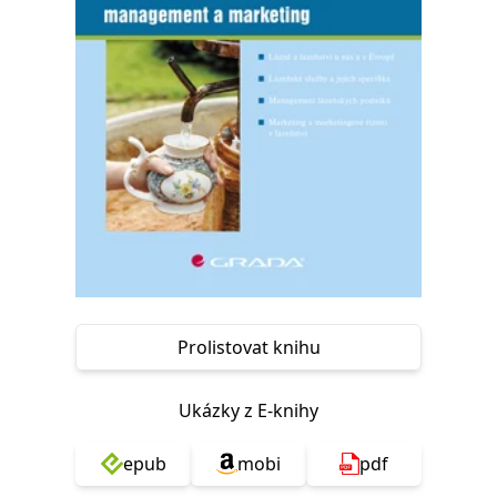
Nezbytné
Analytické
Marketingové
Funkční
Nezařazené soubory
Nezbytně nutné soubory cookie umožňují základní funkce webových
stránek, jako je přihlášení uživatele a správa účtu. Webové stránky nelze
bez nezbytně nutných souborů cookie správně používat.
Provider /
Název
Vyprší
Popis
Doména
CookieScriptConsent
1 měsíc
Tento soubor
CookieScript
cookie
www.grada.cz
používá
služba
Cookie-
Script.com k
zapamatování
předvoleb
Prolistovat knihu
souhlasu se
soubory
cookie
návštěvníků.
Ukázky z E-knihy
Je nutné, aby
banner
cookie
Cookie-
epub
mobi
pdf
Script.com
fungoval