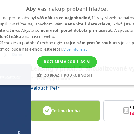
Aby váš nákup proběhl hladce.
hno pro to, aby byl
váš nákup co nejpohodlnější
. Aby si web pamatova
upili. Snažíme se, abychom vám
nenabízeli detektivku
, když jste 
iteraturu
. Abyste se
nemuseli pořád dokola přihlašovat
. A spoustu 
lehčí nákup
na našem webu.
ží cookies a podobné technologie.
Dejte nám prosím souhlas
s jejich
pomoci bude náš e-shop ještě lepší.
Více informací
Daně
ROZUMÍM A SOUHLASÍM
Leasing v praxi, 5. aktualizované v
ZOBRAZIT PODROBNOSTI
praktický průvodce
ANALYTICKÉ
MARKETINGOVÉ
FUNKČNÍ
NEZ
Valouch Petr
E-
Tištěná kniha
Nezbytné
Analytické
Marketingové
Funkční
Nezařazené soubory
14
h stránek, jako je přihlášení uživatele a správa účtu. Webové stránky nelze bez nez