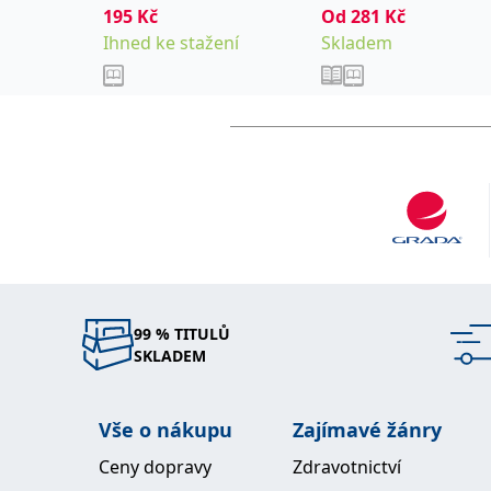
195
Kč
Od
281
Kč
Ihned ke stažení
Skladem
99 % TITULŮ
SKLADEM
Vše o nákupu
Zajímavé žánry
Ceny dopravy
Zdravotnictví