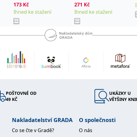
173
Kč
271
Kč
Ihned ke stažení
Ihned ke stažení
POŠTOVNÉ OD
UKÁZKY U
49 KČ
VĚTŠINY KNI
Nakladatelství GRADA
O společnosti
Co se čte v Gradě?
O nás