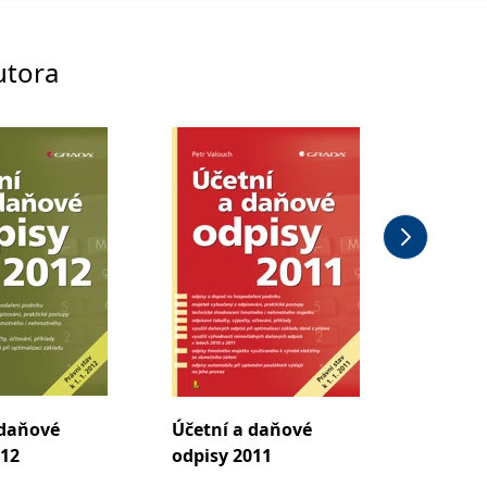
utora
 daňové
Účetní a daňové
Leasing
012
odpisy 2011
aktual