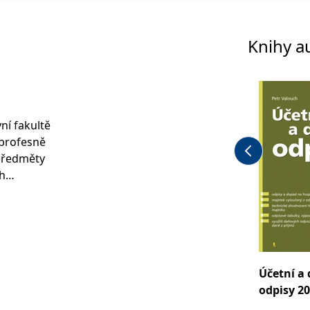
Knihy a
ní fakultě
 profesně
předměty
ch
 působí
Účetní a
odpisy 2