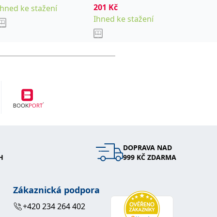
vydání
201
,
Kč
,
Ihned ke stažení
Jan
Čouková Pěva
Sklade
Ihned ke stažení
,
Pravda Pavel
Pravdová
Markéta
DOPRAVA NAD
H
999 KČ ZDARMA
Zákaznická podpora
+420 234 264 402