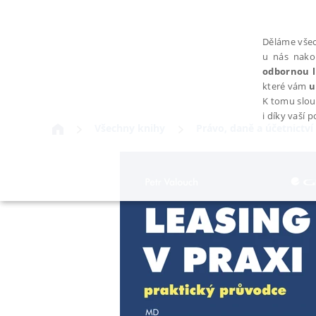
Děláme všec
u nás nako
odbornou l
které vám
u
K tomu slou
i díky vaší 
Všechny knihy
Právo, daně a účetnictví
NEZBYTNÉ
Nezbytně nutné soubory cookie umožňují základní funkce webovýc
Provider /