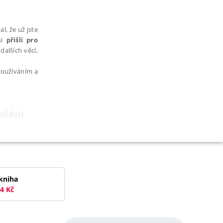
l, že už jste
si
přišli pro
dalších věcí,
 používáním a
ydání
AŘAZENÉ SOUBORY
kniha
4
Kč
bytně nutných souborů cookie správně používat.