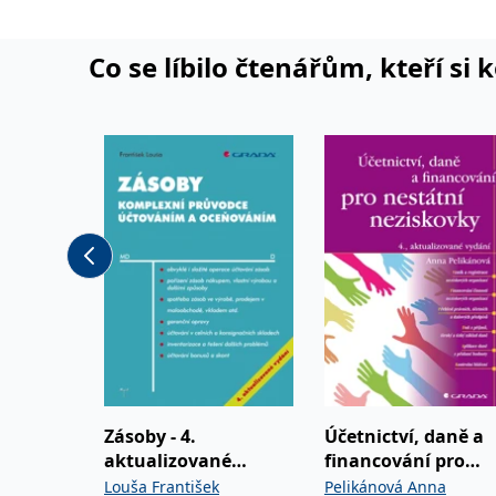
Co se líbilo čtenářům, kteří si 
Zásoby - 4.
Účetnictví, daně a
aktualizované
financování pro
vydání
nestátní neziskovk
Louša František
Pelikánová Anna