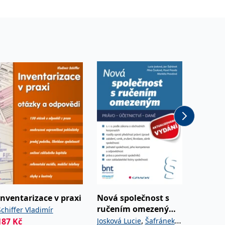
Inventarizace v praxi
Nová společnost s
Daně z
ručením omezeným -
Schiffer Vladimír
Dušek Ji
aktualizované
,
187
Kč
Josková Lucie
Šafránek
Od
259