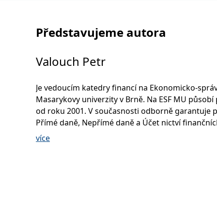
Představujeme autora
Valouch Petr
Je vedoucím katedry financí na Ekonomicko-správ
Masarykovy univerzity v Brně. Na ESF MU působí
od roku 2001. V současnosti odborně garantuje 
Přímé daně, Nepřímé daně a Účet nictví finanční
institucí. Je autorem či spoluautorem více než 50
více
odborných publikací. Kromě akademické činnosti
také jako daňový a účetní konzultant.