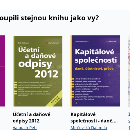
koupili stejnou knihu jako vy?
Účetní a daňové
Kapitálové
odpisy 2012
společnosti - daně,
y
účetnictví, právo
Valouch Petr
Mirčevská Dalimila