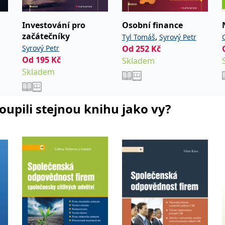
Investování pro
Osobní finance
začátečníky
,
Tyl Tomáš
Syrový Petr
Syrový Petr
Od
252
Kč
Od
195
Kč
Skladem
Skladem
koupili stejnou knihu jako vy?