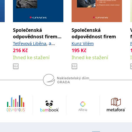
Společenská
Společenská
odpovědnost firem
odpovědnost firem
společensky citlivých
,
a
Tetřevová Liběna
Kunz Vilém
odvětví
kolektiv
216
Kč
195
Kč
Ihned ke stažení
Ihned ke stažení