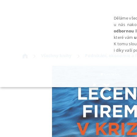
Děláme všec
u nás nako
odbornou l
které vám
u
K tomu slou
i díky vaší 
Všechny knihy
Podnikání, ekonomie a 
NEZBYTNÉ
Nezbytně nutné soubory cookie umožňují základní funkce webovýc
Provider /