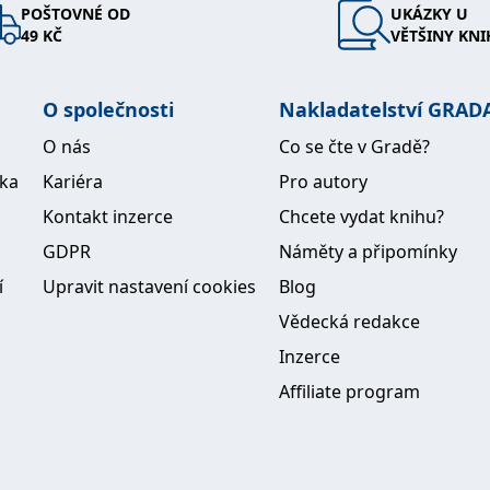
POŠTOVNÉ OD
UKÁZKY U
49 KČ
VĚTŠINY KNI
O společnosti
Nakladatelství GRAD
O nás
Co se čte v Gradě?
ika
Kariéra
Pro autory
Kontakt inzerce
Chcete vydat knihu?
GDPR
Náměty a připomínky
í
Upravit nastavení cookies
Blog
Vědecká redakce
Inzerce
Affiliate program