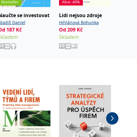
Bestseller
Akce -40%
Naučte se investovat
Lidi nejsou zdroje
Ekono
instin
Gladiš Daniel
Hihlánová Bohunka
Od
187
Kč
Od
209
Kč
Urban J
Od
259
Skladem
Skladem
Sklade