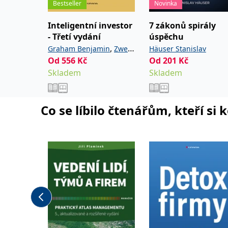
Bestseller
Novinka
Inteligentní investor
7 zákonů spirály
- Třetí vydání
úspěchu
,
Graham Benjamin
Zweig
Häuser Stanislav
Od
556
Kč
Od
201
Kč
Jason
Skladem
Skladem
Co se líbilo čtenářům, kteří si 