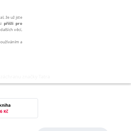
l, že už jste
si
přišli pro
dalších věcí,
 používáním a
l záchranu značky Tatra
AŘAZENÉ SOUBORY
kniha
6
Kč
bytně nutných souborů cookie správně používat.