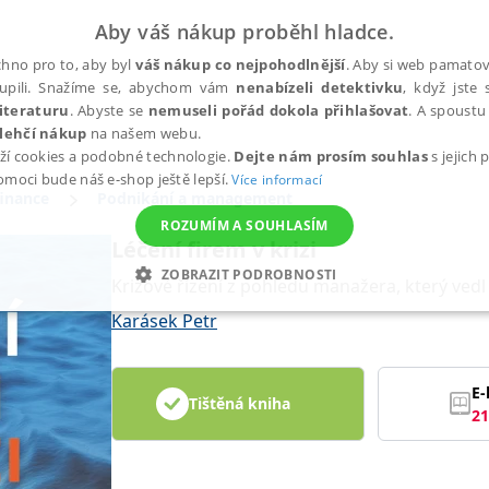
Aby váš nákup proběhl hladce.
hno pro to, aby byl
váš nákup co nejpohodlnější
. Aby si web pamatova
upili. Snažíme se, abychom vám
nenabízeli detektivku
, když jste 
iteraturu
. Abyste se
nemuseli pořád dokola přihlašovat
. A spoustu 
lehčí nákup
na našem webu.
ží cookies a podobné technologie.
Dejte nám prosím souhlas
s jejich
pomoci bude náš e-shop ještě lepší.
Více informací
finance
Podnikání a management
ROZUMÍM A SOUHLASÍM
Léčení firem v krizi
ZOBRAZIT PODROBNOSTI
Krizové řízení z pohledu manažera, který ved
ANALYTICKÉ
MARKETINGOVÉ
FUNKČNÍ
NEZ
Karásek Petr
E-
Tištěná kniha
Nezbytné
Analytické
Marketingové
Funkční
Nezařazené soubory
21
h stránek, jako je přihlášení uživatele a správa účtu. Webové stránky nelze bez nez