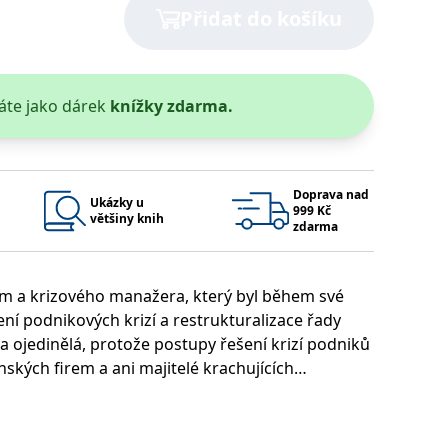
Přidat do košíku
 se soubory cookie návštěvníků. Je nutné, aby banner cookie
používaný k udržování proměnných relací uživatelů. Obvykle se
obrým příkladem je udržování přihlášeného stavu uživatele
áte jako dárek
knížky zdarma.
y bylo možné podávat platné zprávy o používání jejich
u.
Doprava nad
Ukázky u
999 Kč
většiny knih
zdarma
im a krizového manažera, který byl během své
ení podnikových krizí a restrukturalizace řady
a ojedinělá, protože postupy řešení krizí podniků
Vyprší
Popis
nských firem a ani majitelé krachujících
ění správného vzhledu dialogových oken.
1 rok
### Luigisbox???
avštívenou stránku a slouží k počítání a sledování zobrazení
jazyků a zemí
1 rok
u na sociálních médiích. Může také shromažďovat informace o
zných přirovnání mezi postupy a metodikami při
avštívené stránky.