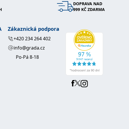
DOPRAVA NAD
H
999 KČ ZDARMA
A
Zákaznická podpora
+420 234 264 402
info@grada.cz
Po-Pá 8-18