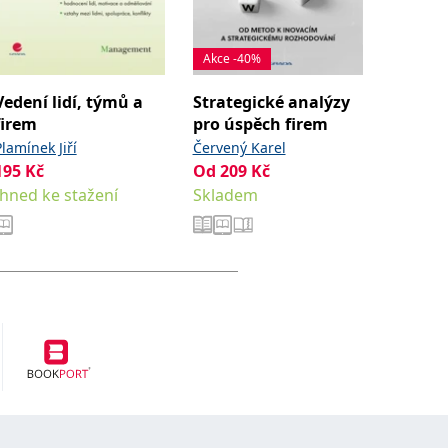
Akce -40%
Vedení lidí, týmů a
Strategické analýzy
Diagno
firem
pro úspěch firem
vitaliz
organi
Plamínek Jiří
Červený Karel
Plamínek
195
Kč
Od
209
Kč
252
Kč
Ihned ke stažení
Skladem
Ihned k