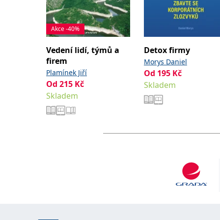
Akce -40%
Vedení lidí, týmů a
Detox firmy
firem
Morys Daniel
Plamínek Jiří
Od
195
Kč
Od
215
Kč
Skladem
Skladem