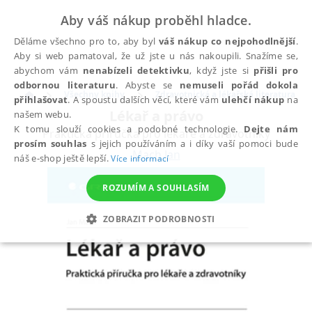
Aby váš nákup proběhl hladce.
Děláme všechno pro to, aby byl
váš nákup co nejpohodlnější
.
Aby si web pamatoval, že už jste u nás nakoupili. Snažíme se,
abychom vám
nenabízeli detektivku
, když jste si
přišli pro
odbornou literaturu
. Abyste se
nemuseli pořád dokola
Všechny knihy
Zdravotnická a lékařská literatura
přihlašovat
. A spoustu dalších věcí, které vám
ulehčí nákup
na
Lékař a právo
našem webu.
K tomu slouží cookies a podobné technologie.
Dejte nám
Praktická příručka pro lékaře a zdravotníky
prosím souhlas
s jejich používáním a i díky vaší pomoci bude
Mach Jan
náš e-shop ještě lepší.
Více informací
ROZUMÍM A SOUHLASÍM
ZOBRAZIT PODROBNOSTI
NEZBYTNÉ
ANALYTICKÉ
MARKETINGOVÉ
FUNKČNÍ
NEZAŘAZENÉ SOUBORY