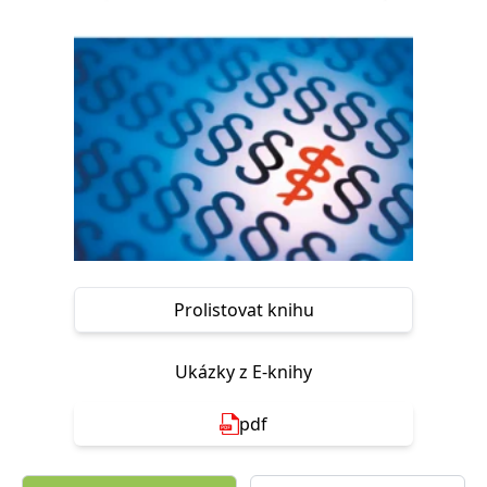
Nezbytné
Analytické
Marketingové
Funkční
Nezařazené soubory
Nezbytně nutné soubory cookie umožňují základní funkce webových
stránek, jako je přihlášení uživatele a správa účtu. Webové stránky nelze
bez nezbytně nutných souborů cookie správně používat.
Provider /
Název
Vyprší
Popis
Doména
CookieScriptConsent
1 měsíc
Tento soubor
CookieScript
cookie
www.grada.cz
používá
služba
Cookie-
Script.com k
Prolistovat knihu
zapamatování
předvoleb
souhlasu se
soubory
Ukázky z E-knihy
cookie
návštěvníků.
Je nutné, aby
banner
pdf
cookie
Cookie-
Script.com
fungoval