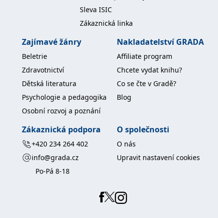
koncový uživatel používá
Sleva ISIC
webové stránky a
jakoukoli reklamu,
Zákaznická linka
kterou koncový uživatel
mohl vidět před
návštěvou uvedeného
Zajímavé žánry
Nakladatelství GRADA
webu.
Beletrie
Affiliate program
MR
7 dní
Toto je soubor cookie
Microsoft
první strany společnosti
Corporation
Zdravotnictví
Chcete vydat knihu?
Microsoft MSN, který
.c.bing.com
používáme k měření
Dětská literatura
Co se čte v Gradě?
používání webu pro
interní analýzu.
Psychologie a pedagogika
Blog
_uetvid
1 rok
Toto je soubor cookie
Microsoft
Osobní rozvoj a poznání
využívaný společností
Corporation
Microsoft Bing Ads a je
.grada.cz
Zákaznická podpora
O společnosti
sledovacím souborem
cookie. Umožňuje nám
komunikovat s
+420 234 264 402
O nás
uživatelem, který již dříve
navštívil náš web.
info@grada.cz
Upravit nastavení cookies
test_cookie
15 minut
Tento soubor cookie
Google LLC
Po-Pá 8-18
nastavuje společnost
.doubleclick.net
DoubleClick (kterou
vlastní společnost
Google), aby zjistila, zda
prohlížeč návštěvníka
webu podporuje
soubory cookie.