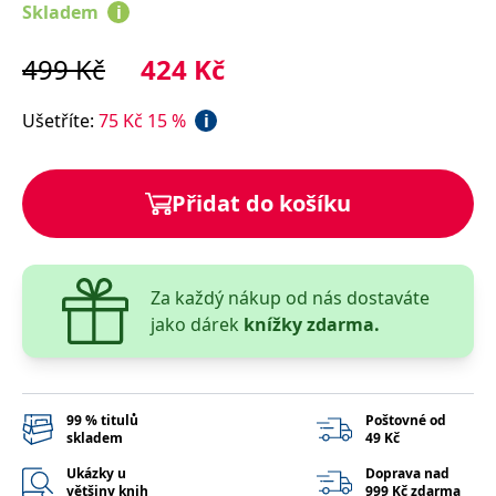
správně.
Skladem
i
PHPSESSID
Zavřením
Cookie
PHP.net
prohlížeče
generovaný
www.bambook.cz
499
Kč
424
Kč
aplikacemi
založenými
na jazyce
PHP. Toto je
Ušetříte
:
75
Kč
15
%
i
univerzální
identifikátor
používaný k
udržování
proměnných
Přidat do košíku
relací
uživatelů.
Obvykle se
jedná o
náhodně
vygenerované
Za každý nákup od nás dostaváte
číslo, jeho
použití může
jako dárek
knížky zdarma.
být specifické
pro daný
web, ale
dobrým
příkladem je
udržování
99 % titulů
Poštovné od
přihlášeného
skladem
49 Kč
stavu
uživatele mezi
Ukázky u
Doprava nad
stránkami.
většiny knih
999 Kč zdarma