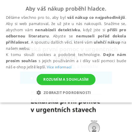
Aby váš nákup proběhl hladce.
Děláme všechno pro to, aby byl
váš nákup co nejpohodlnější
.
Aby si web pamatoval, že už jste u nás nakoupili. Snažíme se,
abychom vám
nenabízeli detektivku
, když jste si
přišli pro
odbornou literaturu
. Abyste se
nemuseli pořád dokola
Všechny knihy
Zdravotnická a lékařská literatura
přihlašovat
. A spoustu dalších věcí, které vám
ulehčí nákup
na
Lékařská první pomoc v urgentních
našem webu.
K tomu slouží cookies a podobné technologie.
Dejte nám
stavech
prosím souhlas
s jejich používáním a i díky vaší pomoci bude
Málek Jiří
,
Knor Jiří
,
a kolektiv
náš e-shop ještě lepší.
Více informací
ROZUMÍM A SOUHLASÍM
ZOBRAZIT PODROBNOSTI
NEZBYTNÉ
ANALYTICKÉ
MARKETINGOVÉ
FUNKČNÍ
NEZAŘAZENÉ SOUBORY