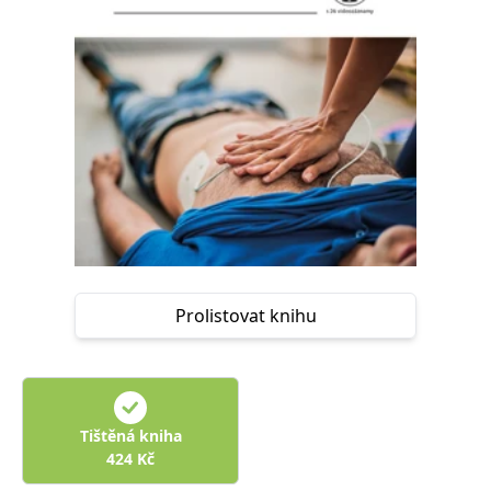
Nezbytné
Analytické
Marketingové
Funkční
Nezařazené soubory
Nezbytně nutné soubory cookie umožňují základní funkce webových
stránek, jako je přihlášení uživatele a správa účtu. Webové stránky nelze
bez nezbytně nutných souborů cookie správně používat.
Provider /
Název
Vyprší
Popis
Doména
CookieScriptConsent
1 měsíc
Tento soubor
CookieScript
cookie
www.grada.cz
používá
služba
Cookie-
Script.com k
Prolistovat knihu
zapamatování
předvoleb
souhlasu se
soubory
cookie
návštěvníků.
Je nutné, aby
banner
Tištěná kniha
cookie
Cookie-
424
Kč
Script.com
fungoval