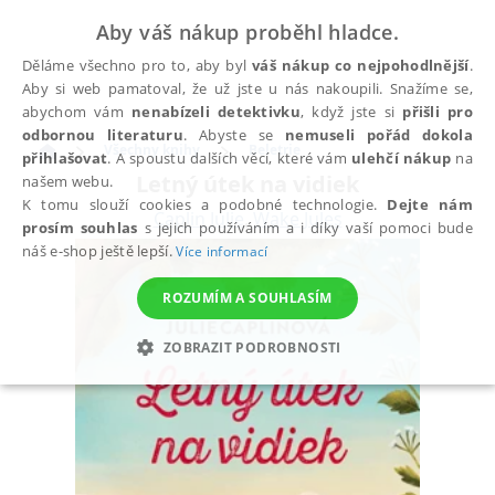
Aby váš nákup proběhl hladce.
Děláme všechno pro to, aby byl
váš nákup co nejpohodlnější
.
Aby si web pamatoval, že už jste u nás nakoupili. Snažíme se,
abychom vám
nenabízeli detektivku
, když jste si
přišli pro
odbornou literaturu
. Abyste se
nemuseli pořád dokola
Všechny knihy
Beletrie
přihlašovat
. A spoustu dalších věcí, které vám
ulehčí nákup
na
Letný útek na vidiek
našem webu.
K tomu slouží cookies a podobné technologie.
Dejte nám
Caplin Julie
,
Wake Jules
prosím souhlas
s jejich používáním a i díky vaší pomoci bude
náš e-shop ještě lepší.
Více informací
ROZUMÍM A SOUHLASÍM
ZOBRAZIT PODROBNOSTI
NEZBYTNÉ
ANALYTICKÉ
MARKETINGOVÉ
FUNKČNÍ
NEZAŘAZENÉ SOUBORY