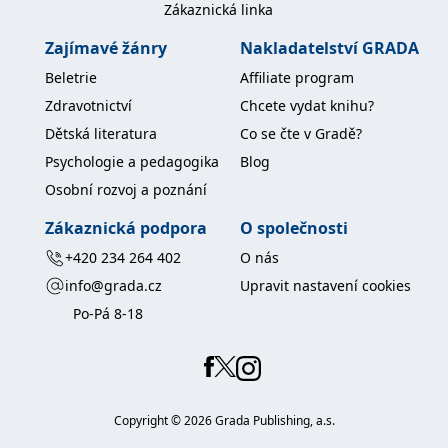
Zákaznická linka
koncový uživatel používá
webové stránky a
jakoukoli reklamu,
Zajímavé žánry
Nakladatelství GRADA
kterou koncový uživatel
mohl vidět před
Beletrie
Affiliate program
návštěvou uvedeného
webu.
Zdravotnictví
Chcete vydat knihu?
MR
7 dní
Toto je soubor cookie
Microsoft
Dětská literatura
Co se čte v Gradě?
první strany společnosti
Corporation
Microsoft MSN, který
.c.bing.com
Psychologie a pedagogika
Blog
používáme k měření
používání webu pro
Osobní rozvoj a poznání
interní analýzu.
_uetvid
1 rok
Toto je soubor cookie
Microsoft
Zákaznická podpora
O společnosti
využívaný společností
Corporation
Microsoft Bing Ads a je
.grada.cz
+420 234 264 402
O nás
sledovacím souborem
cookie. Umožňuje nám
info@grada.cz
Upravit nastavení cookies
komunikovat s
uživatelem, který již dříve
Po-Pá 8-18
navštívil náš web.
test_cookie
15 minut
Tento soubor cookie
Google LLC
nastavuje společnost
.doubleclick.net
DoubleClick (kterou
vlastní společnost
Google), aby zjistila, zda
prohlížeč návštěvníka
Copyright ©
2026
Grada Publishing, a.s.
webu podporuje
soubory cookie.