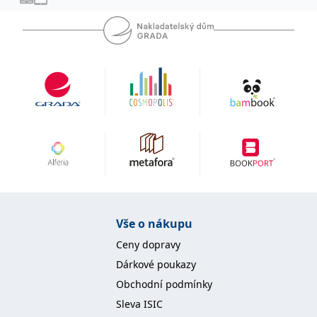
se měly zobrazovat a
které by mohly být
relevantní pro
koncového uživatele,
který si prohlíží web.
MUID
1 rok
Tento soubor cookie je v
Microsoft
Microsoftu široce
Corporation
používán jako jedinečný
.clarity.ms
identifikátor uživatele.
Lze jej nastavit pomocí
vložených skriptů
Microsoft. Široce se věří,
že se synchronizuje s
mnoha různými
doménami společnosti
Microsoft, což umožňuje
sledování uživatelů.
sid
.seznam.cz
1 měsíc
Toto je velmi běžný
název souboru cookie,
ale pokud je nalezen
Vše o nákupu
jako soubor cookie
relace, bude
Ceny dopravy
pravděpodobně použit
jako pro správu stavu
Dárkové poukazy
relace.
Obchodní podmínky
_gcl_au
3 měsíce
Tento soubor cookie
Google LLC
nastavuje společnost
.grada.cz
Sleva ISIC
Doubleclick a provádí
informace o tom, jak