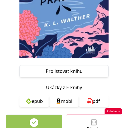
Nezbytné
Analytické
Marketingové
Funkční
Nezařazené soubory
Nezbytně nutné soubory cookie umožňují základní funkce webových
stránek, jako je přihlášení uživatele a správa účtu. Webové stránky nelze
bez nezbytně nutných souborů cookie správně používat.
Provider /
Název
Vyprší
Popis
Doména
CookieScriptConsent
1 měsíc
Tento soubor
CookieScript
cookie
www.grada.cz
používá
služba
Prolistovat knihu
Cookie-
Script.com k
zapamatování
předvoleb
Ukázky z E-knihy
souhlasu se
soubory
cookie
epub
mobi
pdf
návštěvníků.
Je nutné, aby
banner
Akční cena
cookie
Cookie-
Script.com
fungoval