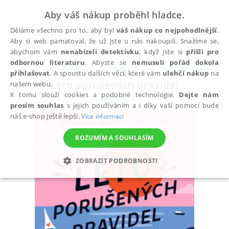
Aby váš nákup proběhl hladce.
Děláme všechno pro to, aby byl
váš nákup co nejpohodlnější
.
Aby si web pamatoval, že už jste u nás nakoupili. Snažíme se,
abychom vám
nenabízeli detektivku
, když jste si
přišli pro
odbornou literaturu
. Abyste se
nemuseli pořád dokola
Všechny knihy
Beletrie
Young Adult, New Adu
přihlašovat
. A spoustu dalších věcí, které vám
ulehčí nákup
na
Léto porušených pravidel
našem webu.
K tomu slouží cookies a podobné technologie.
Dejte nám
Walther K. L.
prosím souhlas
s jejich používáním a i díky vaší pomoci bude
náš e-shop ještě lepší.
Více informací
ROZUMÍM A SOUHLASÍM
ZOBRAZIT PODROBNOSTI
NEZBYTNÉ
ANALYTICKÉ
MARKETINGOVÉ
FUNKČNÍ
NEZAŘAZENÉ SOUBORY