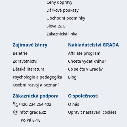
Ceny dopravy
koncový uživatel používá
webové stránky a
Dárkové poukazy
jakoukoli reklamu,
kterou koncový uživatel
Obchodní podmínky
mohl vidět před
návštěvou uvedeného
Sleva ISIC
webu.
Zákaznická linka
MR
7 dní
Toto je soubor cookie
Microsoft
první strany společnosti
Corporation
Microsoft MSN, který
.c.bing.com
Zajímavé žánry
Nakladatelství GRADA
používáme k měření
používání webu pro
Beletrie
Affiliate program
interní analýzu.
Zdravotnictví
Chcete vydat knihu?
_uetvid
1 rok
Toto je soubor cookie
Microsoft
využívaný společností
Corporation
Dětská literatura
Co se čte v Gradě?
Microsoft Bing Ads a je
.grada.cz
sledovacím souborem
Psychologie a pedagogika
Blog
cookie. Umožňuje nám
komunikovat s
Osobní rozvoj a poznání
uživatelem, který již dříve
navštívil náš web.
Zákaznická podpora
O společnosti
test_cookie
15 minut
Tento soubor cookie
Google LLC
nastavuje společnost
.doubleclick.net
+420 234 264 402
O nás
DoubleClick (kterou
vlastní společnost
info@grada.cz
Upravit nastavení cookies
Google), aby zjistila, zda
prohlížeč návštěvníka
Po-Pá 8-18
webu podporuje
soubory cookie.