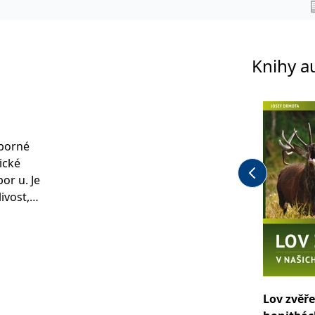
Knihy a
dborné
ické
or u. Je
ivost,
é
sařem
ocena
livost a
d řadou
Lov zvěře