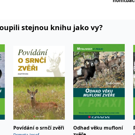
ikací.
honitbác
koupili stejnou knihu jako vy?
Povídání o srnčí zvěři
Odhad věku mufloní
zvěře
Drmota Josef