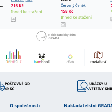
,
216
Kč
Červený Čeněk
158
Kč
Ihned ke stažení
Ihned ke stažení
POŠTOVNÉ OD
UKÁZKY U
49 KČ
VĚTŠINY KNI
O společnosti
Nakladatelství GRAD