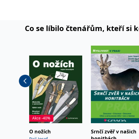
odborných, popularizačních i beletrist ických publ
Co se líbilo čtenářům, kteří si 
Akce -40%
O nožích
Srnčí zvěř v našich
honitbách
Pajl Josef