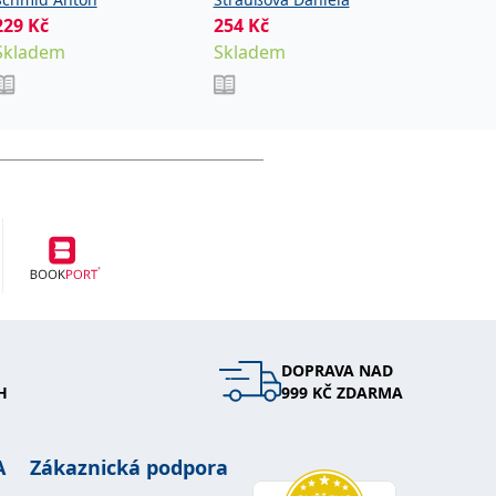
honite
229
Kč
254
Kč
Marada 
166
Kč
Skladem
Skladem
Ihned k
DOPRAVA NAD
H
999 KČ ZDARMA
A
Zákaznická podpora