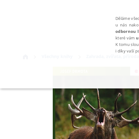
Děláme všec
u nás nako
odbornou l
které vám
u
K tomu slou
i díky vaší 
Všechny knihy
Zahrada, zvířata, příroda
NEZBYTNÉ
Nezbytně nutné soubory cookie umožňují základní funkce webovýc
Provider /