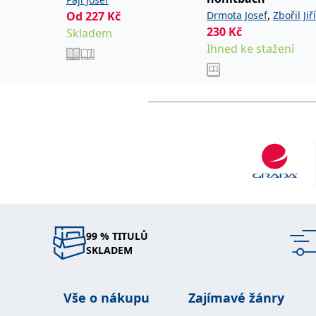
,
Od
227
Kč
Drmota Josef
Zbořil Jiří
230
Kč
Skladem
Kolář Zdeněk
Ihned ke stažení
99 % TITULŮ
SKLADEM
Vše o nákupu
Zajímavé žánry