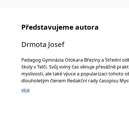
Představujeme autora
Drmota Josef
Pedagog Gymnázia Otokara Březiny a Střední o
školy v Telči. Svůj volný čas věnuje převážně prakt
myslivosti, ale také výuce a popularizaci tohoto ob
dlouholetým členem Redakční rady časopisu Mysl
místopředsedou Klubu autorů při Českomoravsk
více
myslivecké jednotě, lektorem a zkušebním komi
uchazečů o první lovecký lístek a myslivecký m
hospodářem. Jeho práce byla v minulosti ohodn
udělením 1. stupně vyznamenání Za zásluhy o mys
Umělecké ceny ČMMJ. Jako autor je podepsán po