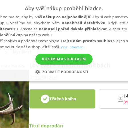
Aby váš nákup proběhl hladce.
hno pro to, aby byl
váš nákup co nejpohodlnější
. Aby si web pamatova
upili. Snažíme se, abychom vám
nenabízeli detektivku
, když jste 
iteraturu
. Abyste se
nemuseli pořád dokola přihlašovat
. A spoustu 
lehčí nákup
na našem webu.
ží cookies a podobné technologie.
Dejte nám prosím souhlas
s jejich
pomoci bude náš e-shop ještě lepší.
Více informací
Myslivost
ROZUMÍM A SOUHLASÍM
Lov zvěře v našich honitbách
ZOBRAZIT PODROBNOSTI
Drmota Josef
ANALYTICKÉ
MARKETINGOVÉ
FUNKČNÍ
NEZ
E-
Tištěná kniha
31
Nezbytné
Analytické
Marketingové
Funkční
Nezařazené soubory
h stránek, jako je přihlášení uživatele a správa účtu. Webové stránky nelze bez nez
Titul doprodán