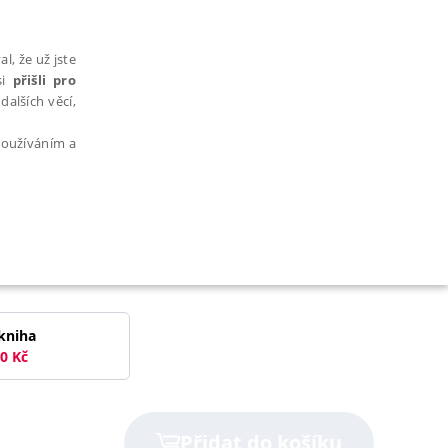
l, že už jste
si
přišli pro
dalších věcí,
 používáním a
AŘAZENÉ SOUBORY
kniha
0
Kč
bytně nutných souborů cookie správně používat.
Přidat do košíku