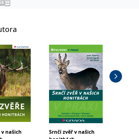
utora
 v našich
Srnčí zvěř v našich
Povídán