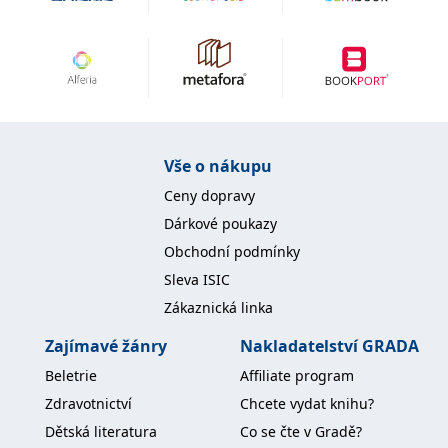
IDE
1 rok
Tento soubor cookie
Google LLC
nastavuje společnost
.doubleclick.net
Doubleclick a provádí
informace o tom, jak
koncový uživatel používá
webové stránky a
jakoukoli reklamu,
kterou koncový uživatel
mohl vidět před
návštěvou uvedeného
Vše o nákupu
webu.
Ceny dopravy
uid
.adform.net
2 měsíce
Tento soubor cookie
poskytuje jednoznačně
Dárkové poukazy
přiřazené strojově
generované ID uživatele
Obchodní podmínky
a shromažďuje údaje o
aktivitě na webu. Tato
Sleva ISIC
data mohou být
odeslána k analýze a
Zákaznická linka
hlášení třetí straně.
Zajímavé žánry
Nakladatelství GRADA
Beletrie
Affiliate program
Zdravotnictví
Chcete vydat knihu?
Dětská literatura
Co se čte v Gradě?