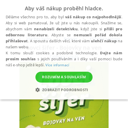
Aby váš nákup proběhl hladce.
Děláme všechno pro to, aby byl
váš nákup co nejpohodlnější
.
Aby si web pamatoval, že už jste u nás nakoupili. Snažíme se,
abychom vám
nenabízeli detektivku
, když jste si
přišli pro
odbornou literaturu
. Abyste se
nemuseli pořád dokola
Všechny knihy
Beletrie
Křížovky a zábava
přihlašovat
. A spoustu dalších věcí, které vám
ulehčí nákup
na
Lovci šifer - Bojovky na ven
našem webu.
K tomu slouží cookies a podobné technologie.
Dejte nám
Záleský Lukáš
prosím souhlas
s jejich používáním a i díky vaší pomoci bude
náš e-shop ještě lepší.
Více informací
ROZUMÍM A SOUHLASÍM
ZOBRAZIT PODROBNOSTI
NEZBYTNÉ
ANALYTICKÉ
MARKETINGOVÉ
FUNKČNÍ
NEZAŘAZENÉ SOUBORY