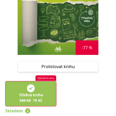
Nezbytné
Analytické
Marketingové
Funkční
Nezařazené soubory
Nezbytně nutné soubory cookie umožňují základní funkce webových
stránek, jako je přihlášení uživatele a správa účtu. Webové stránky nelze
bez nezbytně nutných souborů cookie správně používat.
Provider /
Název
Vyprší
Popis
Doména
-77 %
CookieScriptConsent
1 měsíc
Tento soubor
CookieScript
cookie
www.grada.cz
používá
služba
Prolistovat knihu
Cookie-
Script.com k
zapamatování
předvoleb
Výjimečná cena
souhlasu se
soubory
cookie
návštěvníků.
Tištěná kniha
Je nutné, aby
banner
349
Kč
79
Kč
cookie
Cookie-
Skladem
i
Script.com
fungoval