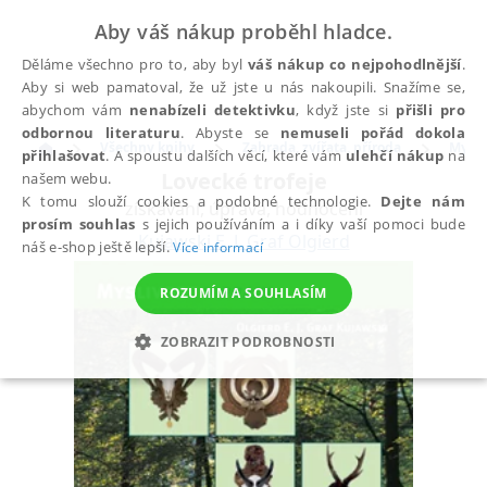
Aby váš nákup proběhl hladce.
Děláme všechno pro to, aby byl
váš nákup co nejpohodlnější
.
Aby si web pamatoval, že už jste u nás nakoupili. Snažíme se,
abychom vám
nenabízeli detektivku
, když jste si
přišli pro
odbornou literaturu
. Abyste se
nemuseli pořád dokola
Všechny knihy
Zahrada, zvířata, příroda
Mysli
přihlašovat
. A spoustu dalších věcí, které vám
ulehčí nákup
na
Lovecké trofeje
našem webu.
K tomu slouží cookies a podobné technologie.
Dejte nám
získávání, úprava, hodnocení
prosím souhlas
s jejich používáním a i díky vaší pomoci bude
Kujawski E. J. Graf Olgierd
náš e-shop ještě lepší.
Více informací
ROZUMÍM A SOUHLASÍM
ZOBRAZIT PODROBNOSTI
NEZBYTNÉ
ANALYTICKÉ
MARKETINGOVÉ
FUNKČNÍ
NEZAŘAZENÉ SOUBORY