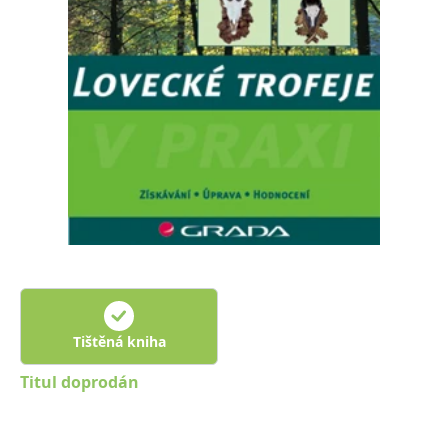
Nezbytné
Analytické
Marketingové
Funkční
Nezařazené soubory
Nezbytně nutné soubory cookie umožňují základní funkce webových
stránek, jako je přihlášení uživatele a správa účtu. Webové stránky nelze
bez nezbytně nutných souborů cookie správně používat.
Provider /
Název
Vyprší
Popis
Doména
CookieScriptConsent
1 měsíc
Tento soubor
CookieScript
cookie
www.grada.cz
používá
služba
Cookie-
Script.com k
zapamatování
předvoleb
souhlasu se
soubory
Tištěná kniha
cookie
návštěvníků.
Je nutné, aby
Titul doprodán
banner
cookie
Cookie-
Script.com
fungoval