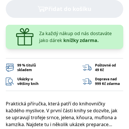
správně.
Přidat do košíku
PHPSESSID
Zavřením
Cookie
PHP.net
prohlížeče
generovaný
www.bambook.cz
aplikacemi
založenými
na jazyce
PHP. Toto je
Za každý nákup od nás dostaváte
univerzální
identifikátor
jako dárek
knížky zdarma.
používaný k
udržování
proměnných
relací
uživatelů.
Obvykle se
99 % titulů
Poštovné od
jedná o
skladem
49 Kč
náhodně
vygenerované
číslo, jeho
Ukázky u
Doprava nad
použití může
většiny knih
999 Kč zdarma
být specifické
pro daný
web, ale
dobrým
Praktická příručka, která patří do knihovničky
příkladem je
udržování
každého myslivce. V první části knihy se dozvíte, jak
přihlášeného
stavu
se upravují trofeje srnce, jelena, kňoura, muflona a
uživatele mezi
stránkami.
kamzíka. Najdete tu i několik ukázek preparace