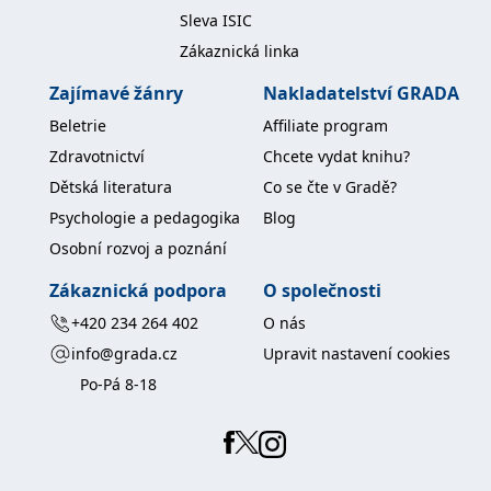
koncový uživatel používá
Sleva ISIC
webové stránky a
jakoukoli reklamu,
Zákaznická linka
kterou koncový uživatel
mohl vidět před
návštěvou uvedeného
Zajímavé žánry
Nakladatelství GRADA
webu.
Beletrie
Affiliate program
MR
7 dní
Toto je soubor cookie
Microsoft
první strany společnosti
Corporation
Zdravotnictví
Chcete vydat knihu?
Microsoft MSN, který
.c.bing.com
používáme k měření
Dětská literatura
Co se čte v Gradě?
používání webu pro
interní analýzu.
Psychologie a pedagogika
Blog
_uetvid
1 rok
Toto je soubor cookie
Microsoft
Osobní rozvoj a poznání
využívaný společností
Corporation
Microsoft Bing Ads a je
.grada.cz
Zákaznická podpora
O společnosti
sledovacím souborem
cookie. Umožňuje nám
komunikovat s
+420 234 264 402
O nás
uživatelem, který již dříve
navštívil náš web.
info@grada.cz
Upravit nastavení cookies
Po-Pá 8-18
test_cookie
15 minut
Tento soubor cookie
Google LLC
nastavuje společnost
.doubleclick.net
DoubleClick (kterou
vlastní společnost
Google), aby zjistila, zda
prohlížeč návštěvníka
webu podporuje
soubory cookie.