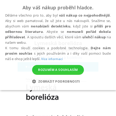
Aby váš nákup proběhl hladce.
Děláme všechno pro to, aby byl
váš nákup co nejpohodlnější
.
Aby si web pamatoval, že už jste u nás nakoupili. Snažíme se,
abychom vám
nenabízeli detektivku
, když jste si
přišli pro
odbornou literaturu
. Abyste se
nemuseli pořád dokola
Všechny knihy
Zdravotnická a lékařská literatura
přihlašovat
. A spoustu dalších věcí, které vám
ulehčí nákup
na
Lymeská borelióza
našem webu.
K tomu slouží cookies a podobné technologie.
Dejte nám
4., přepracované a doplněné vydání
prosím souhlas
s jejich používáním a i díky vaší pomoci bude
Bartůněk Petr
,
a kolektiv
náš e-shop ještě lepší.
Více informací
ROZUMÍM A SOUHLASÍM
ZOBRAZIT PODROBNOSTI
NEZBYTNÉ
ANALYTICKÉ
MARKETINGOVÉ
FUNKČNÍ
NEZAŘAZENÉ SOUBORY