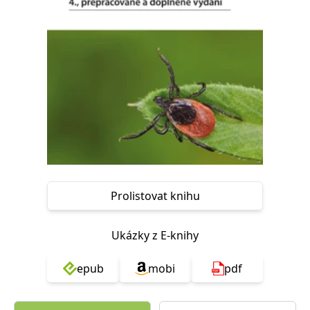
Nezbytné
Analytické
Marketingové
Funkční
Nezařazené soubory
Nezbytně nutné soubory cookie umožňují základní funkce webových
stránek, jako je přihlášení uživatele a správa účtu. Webové stránky nelze
bez nezbytně nutných souborů cookie správně používat.
Provider /
Název
Vyprší
Popis
Doména
CookieScriptConsent
1 měsíc
Tento soubor
CookieScript
cookie
www.grada.cz
používá
služba
Cookie-
Script.com k
Prolistovat knihu
zapamatování
předvoleb
souhlasu se
soubory
Ukázky z E-knihy
cookie
návštěvníků.
Je nutné, aby
banner
epub
mobi
pdf
cookie
Cookie-
Script.com
fungoval