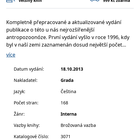
většiny knih
999 Kč zdarma
__cf_bm
30 minut
Tento soubor
Cloudflare Inc.
cookie se
.heureka.cz
používá k
rozlišení mezi
lidmi a
Kompletně přepracované a aktualizované vydání
roboty. To je
pro web
publikace o této u nás nejrozšířenější
přínosné, aby
antropozoonóze. První vydání vyšlo v roce 1996, kdy
bylo možné
podávat
byl v naší zemi zaznamenán dosud největší počet
platné zprávy
o používání
hlášených případů boreliózy. Kniha vychází
více
jejich
z dlouholetých zkušeností předních odborníků
webových
stránek.
z fakultních nemocnic.
Datum vydání
:
18.10.2013
CookieConsent
1 rok
Tento soubor
Cybot A/S
cookie ukládá
www.bambook.cz
Nakladatel
:
Grada
stav souhlasu
uživatele se
soubory
Jazyk
:
Čeština
cookie pro
aktuální
Počet stran
:
168
doménu.
G_ENABLED_IDPS
1 rok 1
Slouží k
Google LLC
Žánr
:
Interna
měsíc
přihlášení
.www.grada.cz
pomocí
Vazby knihy
:
Brožovaná vazba
Google
ASP.NET_SessionId
Zavřením
Tento soubor
Microsoft
Katalogové číslo
:
3071
prohlížeče
cookie
Corporation