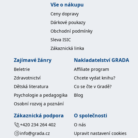
koncový uživatel používá
Vše o nákupu
webové stránky a
jakoukoli reklamu,
Ceny dopravy
kterou koncový uživatel
mohl vidět před
Dárkové poukazy
návštěvou uvedeného
webu.
Obchodní podmínky
MR
7 dní
Toto je soubor cookie
Microsoft
Sleva ISIC
první strany společnosti
Corporation
Microsoft MSN, který
.c.bing.com
Zákaznická linka
používáme k měření
používání webu pro
Zajímavé žánry
Nakladatelství GRADA
interní analýzu.
_uetvid
1 rok
Toto je soubor cookie
Beletrie
Affiliate program
Microsoft
využívaný společností
Corporation
Microsoft Bing Ads a je
Zdravotnictví
Chcete vydat knihu?
.grada.cz
sledovacím souborem
cookie. Umožňuje nám
Dětská literatura
Co se čte v Gradě?
komunikovat s
uživatelem, který již dříve
Psychologie a pedagogika
Blog
navštívil náš web.
Osobní rozvoj a poznání
test_cookie
15 minut
Tento soubor cookie
Google LLC
nastavuje společnost
.doubleclick.net
Zákaznická podpora
O společnosti
DoubleClick (kterou
vlastní společnost
+420 234 264 402
O nás
Google), aby zjistila, zda
prohlížeč návštěvníka
info@grada.cz
Upravit nastavení cookies
webu podporuje
soubory cookie.