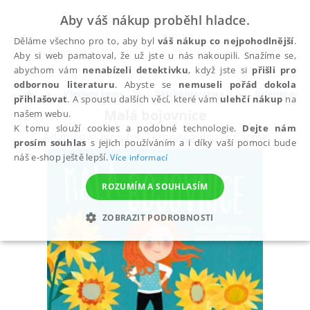
Aby váš nákup proběhl hladce.
Děláme všechno pro to, aby byl
váš nákup co nejpohodlnější
.
Aby si web pamatoval, že už jste u nás nakoupili. Snažíme se,
abychom vám
nenabízeli detektivku
, když jste si
přišli pro
odbornou literaturu
. Abyste se
nemuseli pořád dokola
Všechny knihy
Dětská literatura
Beletrie pro d
přihlašovat
. A spoustu dalších věcí, které vám
ulehčí nákup
na
Malá bojovnice
našem webu.
K tomu slouží cookies a podobné technologie.
Dejte nám
Adamsová Jennifer
,
Lemniscatesová Carme
prosím souhlas
s jejich používáním a i díky vaší pomoci bude
náš e-shop ještě lepší.
Více informací
ROZUMÍM A SOUHLASÍM
ZOBRAZIT PODROBNOSTI
NEZBYTNÉ
ANALYTICKÉ
MARKETINGOVÉ
FUNKČNÍ
NEZAŘAZENÉ SOUBORY