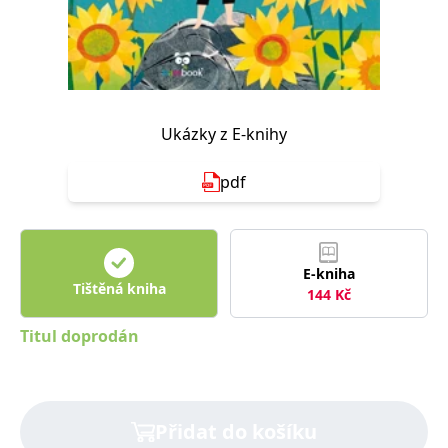
Nezbytné
Analytické
Marketingové
Funkční
Nezařazené soubory
Nezbytně nutné soubory cookie umožňují základní funkce webových
stránek, jako je přihlášení uživatele a správa účtu. Webové stránky nelze
bez nezbytně nutných souborů cookie správně používat.
Ukázky z E-knihy
Provider /
Název
Vyprší
Popis
Doména
pdf
CookieScriptConsent
1 měsíc
Tento soubor
CookieScript
cookie
www.grada.cz
používá
služba
Cookie-
Script.com k
E-kniha
zapamatování
Tištěná kniha
144
Kč
předvoleb
souhlasu se
soubory
Titul doprodán
cookie
návštěvníků.
Je nutné, aby
banner
cookie
Cookie-
Script.com
Přidat do košíku
fungoval