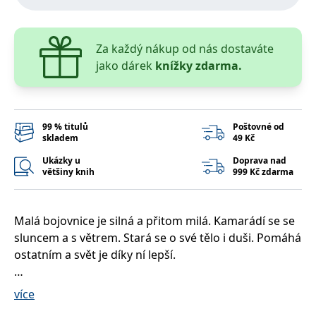
správně.
PHPSESSID
Zavřením
Cookie
PHP.net
prohlížeče
generovaný
www.bambook.cz
aplikacemi
Za každý nákup od nás dostaváte
založenými
jako dárek
knížky zdarma.
na jazyce
PHP. Toto je
univerzální
identifikátor
používaný k
udržování
proměnných
99 % titulů
Poštovné od
relací
skladem
49 Kč
uživatelů.
Obvykle se
Ukázky u
Doprava nad
jedná o
většiny knih
999 Kč zdarma
náhodně
vygenerované
číslo, jeho
použití může
být specifické
Malá bojovnice je silná a přitom milá. Kamarádí se se
pro daný
web, ale
sluncem a s větrem. Stará se o své tělo i duši. Pomáhá
dobrým
příkladem je
ostatním a svět je díky ní lepší.
udržování
přihlášeného
stavu
Každý může udělat něco dobrého dnes a tady. Díky
uživatele mezi
více
stránkami.
promyšlené hře mezi úsporným textem a ilustracemi