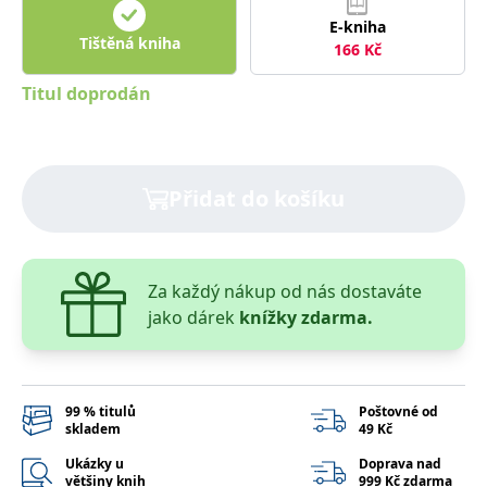
správně.
E-kniha
PHPSESSID
Zavřením
Cookie
PHP.net
Tištěná kniha
166
Kč
prohlížeče
generovaný
www.bambook.cz
aplikacemi
založenými
Titul doprodán
na jazyce
PHP. Toto je
univerzální
identifikátor
používaný k
udržování
proměnných
Přidat do košíku
relací
uživatelů.
Obvykle se
jedná o
náhodně
vygenerované
Za každý nákup od nás dostaváte
číslo, jeho
použití může
jako dárek
knížky zdarma.
být specifické
pro daný
web, ale
dobrým
příkladem je
udržování
99 % titulů
Poštovné od
přihlášeného
skladem
49 Kč
stavu
uživatele mezi
Ukázky u
Doprava nad
stránkami.
většiny knih
999 Kč zdarma