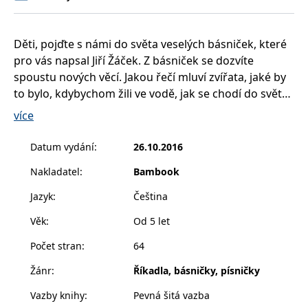
__cf_bm
30 minut
Tento soubor
Cloudflare Inc.
cookie se
.heureka.cz
používá k
rozlišení mezi
Děti, pojďte s námi do světa veselých básniček, které
lidmi a
roboty. To je
pro vás napsal Jiří Žáček. Z básniček se dozvíte
pro web
přínosné, aby
spoustu nových věcí. Jakou řečí mluví zvířata, jaké by
bylo možné
to bylo, kdybychom žili ve vodě, jak se chodí do světa
podávat
platné zprávy
a ještě mnoho dalších.
o používání
více
jejich
webových
stránek.
Básničky doprovází kouzelné ilustrace Veroniky
Datum vydání
:
26.10.2016
Balcarové.
CookieConsent
1 rok
Tento soubor
Cybot A/S
cookie ukládá
Nakladatel
:
Bambook
www.bambook.cz
stav souhlasu
uživatele se
Jazyk
:
Čeština
soubory
cookie pro
aktuální
Věk
:
Od 5 let
doménu.
Počet stran
:
64
G_ENABLED_IDPS
1 rok 1
Slouží k
Google LLC
měsíc
přihlášení
.www.grada.cz
pomocí
Žánr
:
Říkadla, básničky, písničky
Google
Vazby knihy
:
Pevná šitá vazba
ASP.NET_SessionId
Zavřením
Tento soubor
Microsoft
prohlížeče
cookie
Corporation