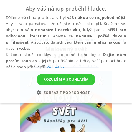
Aby váš nákup proběhl hladce.
Děláme všechno pro to, aby byl
váš nákup co nejpohodlnější
.
Aby si web pamatoval, že už jste u nás nakoupili. Snažíme se,
abychom vám
nenabízeli detektivku
, když jste si
přišli pro
odbornou literaturu
. Abyste se
nemuseli pořád dokola
Všechny knihy
Dětská literatura
Beletrie pro d
přihlašovat
. A spoustu dalších věcí, které vám
ulehčí nákup
na
Malovaný svět
našem webu.
K tomu slouží cookies a podobné technologie.
Dejte nám
Básničky pro děti
prosím souhlas
s jejich používáním a i díky vaší pomoci bude
Žáček Jiří
,
Balcarová Veronika
náš e-shop ještě lepší.
Více informací
ROZUMÍM A SOUHLASÍM
ZOBRAZIT PODROBNOSTI
NEZBYTNÉ
ANALYTICKÉ
MARKETINGOVÉ
FUNKČNÍ
NEZAŘAZENÉ SOUBORY