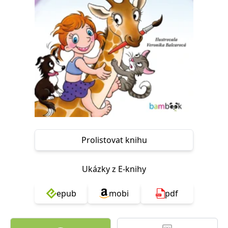
Nezbytné
Analytické
Marketingové
Funkční
Nezařazené soubory
Nezbytně nutné soubory cookie umožňují základní funkce webových
stránek, jako je přihlášení uživatele a správa účtu. Webové stránky nelze
bez nezbytně nutných souborů cookie správně používat.
Provider /
Název
Vyprší
Popis
Doména
CookieScriptConsent
1 měsíc
Tento soubor
CookieScript
cookie
www.grada.cz
používá
služba
Cookie-
Script.com k
Prolistovat knihu
zapamatování
předvoleb
souhlasu se
soubory
Ukázky z E-knihy
cookie
návštěvníků.
Je nutné, aby
epub
mobi
pdf
banner
cookie
Cookie-
Script.com
fungoval