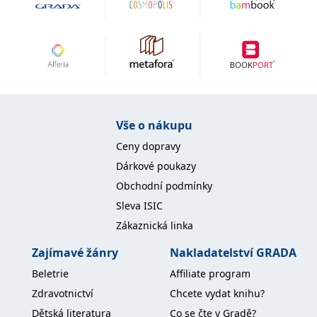
IDE
1 rok
Tento soubor cookie
Google LLC
nastavuje společnost
.doubleclick.net
Doubleclick a provádí
informace o tom, jak
koncový uživatel používá
webové stránky a
jakoukoli reklamu,
kterou koncový uživatel
mohl vidět před
návštěvou uvedeného
webu.
Vše o nákupu
uid
.adform.net
2 měsíce
Tento soubor cookie
Ceny dopravy
poskytuje jednoznačně
přiřazené strojově
Dárkové poukazy
generované ID uživatele
a shromažďuje údaje o
Obchodní podmínky
aktivitě na webu. Tato
data mohou být
Sleva ISIC
odeslána k analýze a
hlášení třetí straně.
Zákaznická linka
Zajímavé žánry
Nakladatelství GRADA
Beletrie
Affiliate program
Zdravotnictví
Chcete vydat knihu?
Dětská literatura
Co se čte v Gradě?