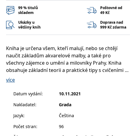
__cf_bm
30 minut
Tento soubor
Cloudflare Inc.
cookie se
.heureka.cz
99 % titulů
Poštovné od
používá k
skladem
49 Kč
rozlišení mezi
lidmi a
Ukázky u
Doprava nad
roboty. To je
většiny knih
999 Kč zdarma
pro web
přínosné, aby
bylo možné
podávat
platné zprávy
Kniha je určena všem, kteří malují, nebo se chtějí
o používání
jejich
naučit základům akvarelové malby, a také pro
webových
stránek.
všechny zájemce o umění a milovníky Prahy. Kniha
obsahuje základní teorii a praktické tipy s cvičeními a
CookieConsent
1 rok
Tento soubor
Cybot A/S
cookie ukládá
www.bambook.cz
snadno proveditelné, podrobné pokyny, jak malovat
více
stav souhlasu
uživatele se
toto krásné město.
soubory
cookie pro
Datum vydání
:
10.11.2021
aktuální
Autorka ukáže, jak dobře zpodobnit nejen známé
doménu.
Nakladatel
:
Grada
architektonické prvky, jako jsou kupole, věže, mosty,
G_ENABLED_IDPS
1 rok 1
Slouží k
Google LLC
ale také jak zachytit různé podoby oblohy, vody a
měsíc
přihlášení
.www.grada.cz
Jazyk
:
Čeština
pomocí
odrazy na řece. A jak krásnou Prahu malovat i v noci,
Google
Počet stran
:
96
v kavárnách, v parcích, v panoramatických výhledech
ASP.NET_SessionId
Zavřením
Tento soubor
Microsoft
z pražských kopců nebo ze střešních teras.
prohlížeče
cookie
Corporation