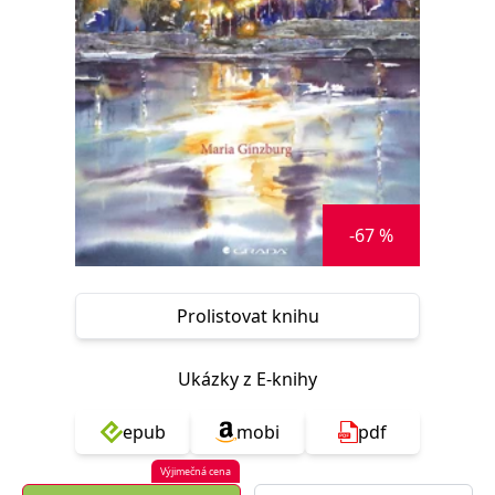
Nezbytné
Analytické
Marketingové
Funkční
Nezařazené soubory
Nezbytně nutné soubory cookie umožňují základní funkce webových
stránek, jako je přihlášení uživatele a správa účtu. Webové stránky nelze
bez nezbytně nutných souborů cookie správně používat.
Provider /
Název
Vyprší
Popis
Doména
CookieScriptConsent
1 měsíc
Tento soubor
CookieScript
-67 %
cookie
www.grada.cz
používá
služba
Cookie-
Script.com k
Prolistovat knihu
zapamatování
předvoleb
souhlasu se
soubory
Ukázky z E-knihy
cookie
návštěvníků.
Je nutné, aby
banner
epub
mobi
pdf
cookie
Cookie-
Script.com
Výjimečná cena
fungoval