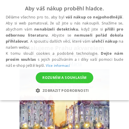
Aby váš nákup proběhl hladce.
Děláme všechno pro to, aby byl
váš nákup co nejpohodlnější
.
Aby si web pamatoval, že už jste u nás nakoupili. Snažíme se,
abychom vám
nenabízeli detektivku
, když jste si
přišli pro
odbornou literaturu
. Abyste se
nemuseli pořád dokola
Všechny knihy
Výtvarné techniky, umění
přihlašovat
. A spoustu dalších věcí, které vám
ulehčí nákup
na
Malujeme Prahu akvarelem
našem webu.
K tomu slouží cookies a podobné technologie.
Dejte nám
Painting Prague in Watercolour
prosím souhlas
s jejich používáním a i díky vaší pomoci bude
Ginzburg Maria
náš e-shop ještě lepší.
Více informací
ROZUMÍM A SOUHLASÍM
ZOBRAZIT PODROBNOSTI
NEZBYTNÉ
ANALYTICKÉ
MARKETINGOVÉ
FUNKČNÍ
NEZAŘAZENÉ SOUBORY