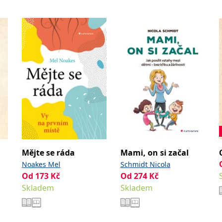
Mějte se ráda
Mami, on si začal
Noakes Mel
Schmidt Nicola
Od
173
Kč
Od
274
Kč
Skladem
Skladem