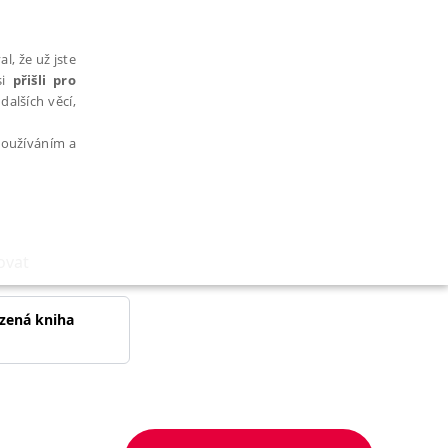
l, že už jste
si
přišli pro
dalších věcí,
 používáním a
ovat
AŘAZENÉ SOUBORY
zená kniha
bytně nutných souborů cookie správně používat.