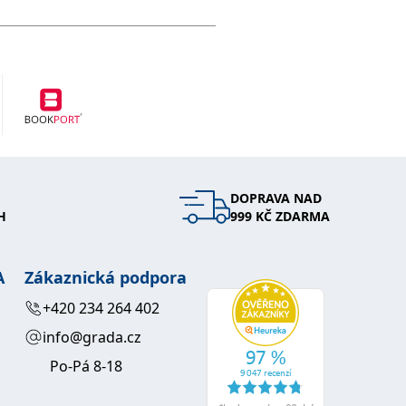
DOPRAVA NAD
H
999 KČ ZDARMA
A
Zákaznická podpora
+420 234 264 402
info@grada.cz
Po-Pá 8-18