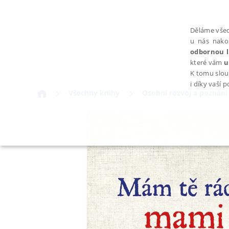
Děláme všec
u nás nako
odbornou l
které vám
u
K tomu slou
i díky vaší 
Všechny knihy
Osobní rozvoj a poznání
NEZBYTNÉ
Nezbytně nutné soubory cookie umožňují základní funkce webovýc
Provider /