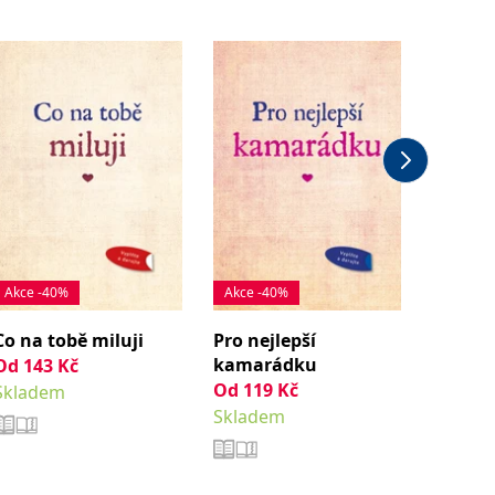
Akce -40%
Akce -40%
Výjimeč
Co na tobě miluji
Pro nejlepší
Vzpomí
kamarádku
mamin
Od
143
Kč
Od
119
Kč
a kolek
Skladem
Skladem
159
Kč