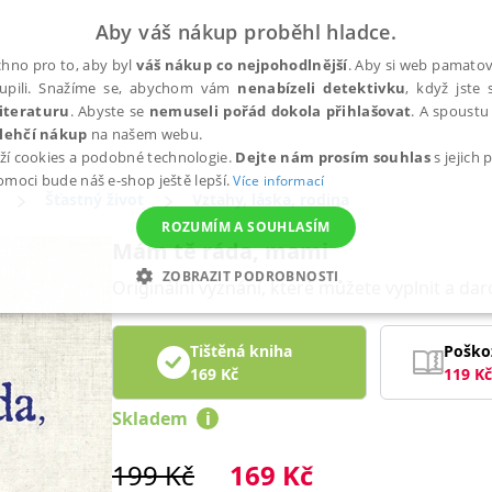
Aby váš nákup proběhl hladce.
hno pro to, aby byl
váš nákup co nejpohodlnější
. Aby si web pamatova
upili. Snažíme se, abychom vám
nenabízeli detektivku
, když jste 
iteraturu
. Abyste se
nemuseli pořád dokola přihlašovat
. A spoustu 
lehčí nákup
na našem webu.
ží cookies a podobné technologie.
Dejte nám prosím souhlas
s jejich
pomoci bude náš e-shop ještě lepší.
Více informací
Šťastný život
Vztahy, láska, rodina
ROZUMÍM A SOUHLASÍM
Mám tě ráda, mami
ZOBRAZIT PODROBNOSTI
Originální vyznání, které můžete vyplnit a dar
ANALYTICKÉ
MARKETINGOVÉ
FUNKČNÍ
NEZ
Tištěná kniha
Poško
169
Kč
119
Kč
Nezbytné
Analytické
Marketingové
Funkční
Nezařazené soubory
Skladem
i
h stránek, jako je přihlášení uživatele a správa účtu. Webové stránky nelze bez nez
199
Kč
169
Kč