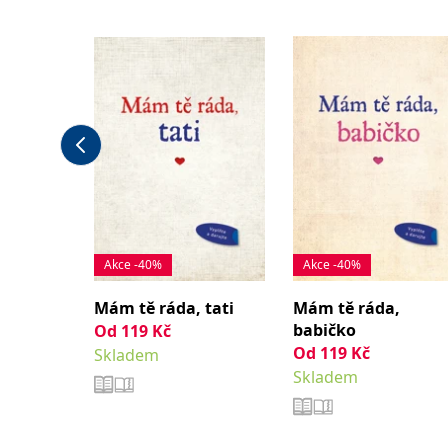
Akce -40%
Akce -40%
Mám tě ráda, tati
Mám tě ráda,
babičko
Od
119
Kč
Od
119
Kč
Skladem
Skladem