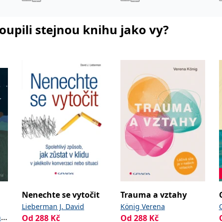
koupili stejnou knihu jako vy?
Nenechte se vytočit
Trauma a vztahy
Lieberman J. David
König Verena
n
Od
288
Kč
Od
288
Kč