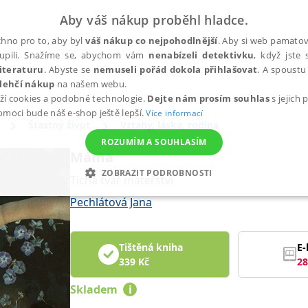
Aby váš nákup proběhl hladce.
hno pro to, aby byl
váš nákup co nejpohodlnější
. Aby si web pamatova
upili. Snažíme se, abychom vám
nenabízeli detektivku
, když jste 
iteraturu
. Abyste se
nemuseli pořád dokola přihlašovat
. A spoustu 
lehčí nákup
na našem webu.
ží cookies a podobné technologie.
Dejte nám prosím souhlas
s jejich
pomoci bude náš e-shop ještě lepší.
Více informací
Šťastný život
Vztahy, láska, rodina
ROZUMÍM A SOUHLASÍM
Máma
ZOBRAZIT PODROBNOSTI
Tichá tvář mateřství
ANALYTICKÉ
MARKETINGOVÉ
FUNKČNÍ
NEZ
Pechlátová Jana
Tištěná kniha
E-
Nezbytné
Analytické
Marketingové
Funkční
Nezařazené soubory
339
Kč
28
h stránek, jako je přihlášení uživatele a správa účtu. Webové stránky nelze bez nez
Skladem
i