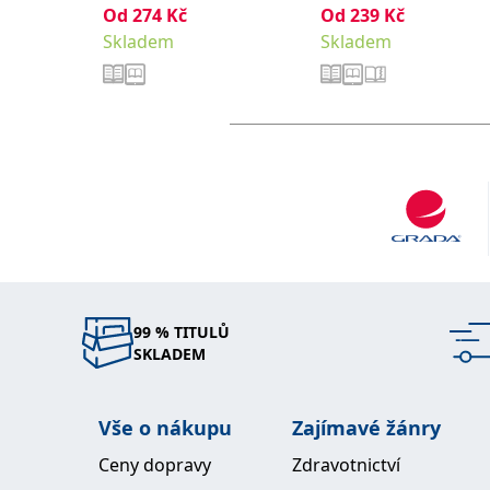
Od
274
Kč
Od
239
,
Kč
Martina
Hallie
Bateman Hallie
Skladem
Skladem
99 % TITULŮ
SKLADEM
Vše o nákupu
Zajímavé žánry
Ceny dopravy
Zdravotnictví