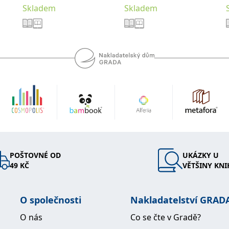
Skladem
Skladem
POŠTOVNÉ OD
UKÁZKY U
49 KČ
VĚTŠINY KNI
O společnosti
Nakladatelství GRAD
O nás
Co se čte v Gradě?