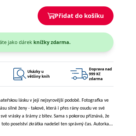
 se soubory cookie návštěvníků. Je nutné, aby banner cookie
Přidat do košíku
používaný k udržování proměnných relací uživatelů. Obvykle se
obrým příkladem je udržování přihlášeného stavu uživatele
áte jako dárek
knížky zdarma.
y bylo možné podávat platné zprávy o používání jejich
u.
Doprava nad
Ukázky u
999 Kč
většiny knih
zdarma
ateřskou lásku v její nejsyrovější podobě. Fotografka ve
u silné ženy - takové, která i přes rány osudu ve své
Vyprší
Popis
 své vrásky a šrámy z bitev. Sama s pokorou přiznává, že
ění správného vzhledu dialogových oken.
1 rok
### Luigisbox???
avštívenou stránku a slouží k počítání a sledování zobrazení
 toto poselství zkrátka nadešel ten správný čas.
Autorka
jazyků a zemí
1 rok
u na sociálních médiích. Může také shromažďovat informace o
 Photography Awards v kategorii profesionálů.
avštívené stránky.