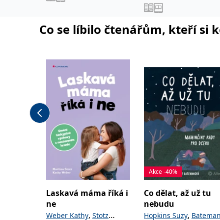
Co se líbilo čtenářům, kteří si 
Akce -40%
Laskavá máma říká i
Co dělat, až už tu
ne
nebudu
,
,
Weber Kathy
Stotz
Hopkins Suzy
Batema