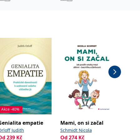
Akce -40%
Genialita empatie
Mami, on si začal
Porod 
Orloff Judith
Schmidt Nicola
Plzáková
Od
239
Kč
Od
274
Kč
Od
397
Zavadilo