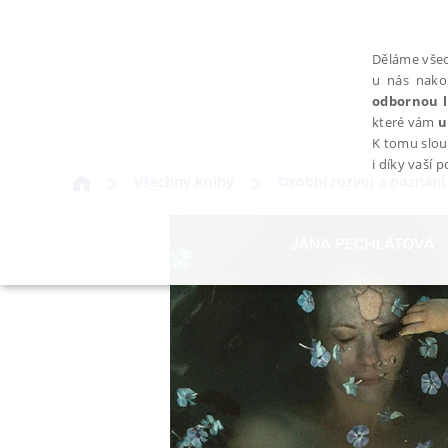
Děláme všec
u nás nako
odbornou l
které vám
u
K tomu slou
i díky vaší 
Všechny knihy
Osobní rozvoj a poznání
NEZBYTNÉ
Nezbytně nutné soubory cookie umožňují základní funkce webovýc
Provider /