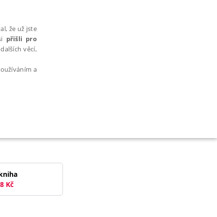
l, že už jste
si
přišli pro
dalších věcí,
 používáním a
AŘAZENÉ SOUBORY
kniha
8
Kč
bytně nutných souborů cookie správně používat.