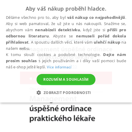
Aby váš nákup proběhl hladce.
Děláme všechno pro to, aby byl
váš nákup co nejpohodlnější
.
Aby si web pamatoval, že už jste u nás nakoupili. Snažíme se,
abychom vám
nenabízeli detektivku
, když jste si
přišli pro
odbornou literaturu
. Abyste se
nemuseli pořád dokola
Všechny knihy
Zdravotnická a lékařská literatura
přihlašovat
. A spoustu dalších věcí, které vám
ulehčí nákup
na
Management úspěšné ordinace
našem webu.
K tomu slouží cookies a podobné technologie.
Dejte nám
praktického lékaře
prosím souhlas
s jejich používáním a i díky vaší pomoci bude
Košta Oto
náš e-shop ještě lepší.
Více informací
ROZUMÍM A SOUHLASÍM
ZOBRAZIT PODROBNOSTI
NEZBYTNÉ
ANALYTICKÉ
MARKETINGOVÉ
FUNKČNÍ
NEZAŘAZENÉ SOUBORY