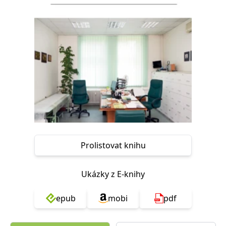
Nezbytné
Analytické
Marketingové
Funkční
Nezařazené soubory
Nezbytně nutné soubory cookie umožňují základní funkce webových
stránek, jako je přihlášení uživatele a správa účtu. Webové stránky nelze
bez nezbytně nutných souborů cookie správně používat.
Provider /
Název
Vyprší
Popis
Doména
CookieScriptConsent
1 měsíc
Tento soubor
CookieScript
cookie
www.grada.cz
používá
služba
Cookie-
Script.com k
Prolistovat knihu
zapamatování
předvoleb
souhlasu se
soubory
Ukázky z E-knihy
cookie
návštěvníků.
Je nutné, aby
banner
epub
mobi
pdf
cookie
Cookie-
Script.com
fungoval