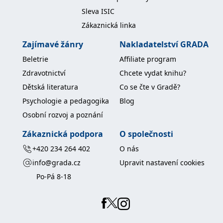
koncový uživatel používá
Sleva ISIC
webové stránky a
jakoukoli reklamu,
Zákaznická linka
kterou koncový uživatel
mohl vidět před
návštěvou uvedeného
Zajímavé žánry
Nakladatelství GRADA
webu.
Beletrie
Affiliate program
MR
7 dní
Toto je soubor cookie
Microsoft
první strany společnosti
Corporation
Zdravotnictví
Chcete vydat knihu?
Microsoft MSN, který
.c.bing.com
používáme k měření
Dětská literatura
Co se čte v Gradě?
používání webu pro
interní analýzu.
Psychologie a pedagogika
Blog
_uetvid
1 rok
Toto je soubor cookie
Microsoft
Osobní rozvoj a poznání
využívaný společností
Corporation
Microsoft Bing Ads a je
.grada.cz
sledovacím souborem
Zákaznická podpora
O společnosti
cookie. Umožňuje nám
komunikovat s
+420 234 264 402
O nás
uživatelem, který již dříve
navštívil náš web.
info@grada.cz
Upravit nastavení cookies
test_cookie
15 minut
Tento soubor cookie
Google LLC
Po-Pá 8-18
nastavuje společnost
.doubleclick.net
DoubleClick (kterou
vlastní společnost
Google), aby zjistila, zda
prohlížeč návštěvníka
webu podporuje
soubory cookie.