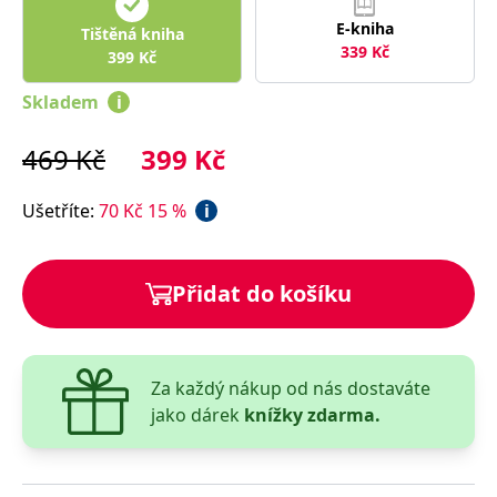
správně.
E-kniha
Tištěná kniha
PHPSESSID
Zavřením
Cookie
PHP.net
339
Kč
prohlížeče
generovaný
399
Kč
www.bambook.cz
aplikacemi
založenými
Skladem
i
na jazyce
PHP. Toto je
univerzální
identifikátor
469
Kč
399
Kč
používaný k
udržování
proměnných
Ušetříte
:
70
Kč
15
%
i
relací
uživatelů.
Obvykle se
jedná o
náhodně
Přidat do košíku
vygenerované
číslo, jeho
použití může
být specifické
pro daný
web, ale
dobrým
Za každý nákup od nás dostaváte
příkladem je
jako dárek
knížky zdarma.
udržování
přihlášeného
stavu
uživatele mezi
stránkami.