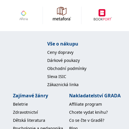
koncový uživatel používá
webové stránky a
jakoukoli reklamu,
kterou koncový uživatel
mohl vidět před
návštěvou uvedeného
webu.
MR
7 dní
Toto je soubor cookie
Microsoft
první strany společnosti
Corporation
Vše o nákupu
Microsoft MSN, který
.c.bing.com
používáme k měření
používání webu pro
Ceny dopravy
interní analýzu.
Dárkové poukazy
_uetvid
1 rok
Toto je soubor cookie
Microsoft
Obchodní podmínky
využívaný společností
Corporation
Microsoft Bing Ads a je
.grada.cz
Sleva ISIC
sledovacím souborem
cookie. Umožňuje nám
Zákaznická linka
komunikovat s
uživatelem, který již dříve
navštívil náš web.
Zajímavé žánry
Nakladatelství GRADA
test_cookie
15 minut
Tento soubor cookie
Google LLC
Beletrie
Affiliate program
nastavuje společnost
.doubleclick.net
DoubleClick (kterou
Zdravotnictví
Chcete vydat knihu?
vlastní společnost
Google), aby zjistila, zda
Dětská literatura
Co se čte v Gradě?
prohlížeč návštěvníka
webu podporuje
Psychologie a pedagogika
Blog
soubory cookie.