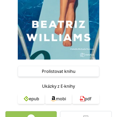
Nezbytné
Analytické
Marketingové
Funkční
Nezařazené soubory
Nezbytně nutné soubory cookie umožňují základní funkce webových
stránek, jako je přihlášení uživatele a správa účtu. Webové stránky nelze
bez nezbytně nutných souborů cookie správně používat.
Provider /
Název
Vyprší
Popis
Doména
CookieScriptConsent
1 měsíc
Tento soubor
CookieScript
cookie
www.grada.cz
používá
služba
Cookie-
Prolistovat knihu
Script.com k
zapamatování
předvoleb
souhlasu se
Ukázky z E-knihy
soubory
cookie
návštěvníků.
Je nutné, aby
epub
mobi
pdf
banner
cookie
Cookie-
Script.com
fungoval