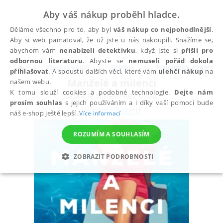
Aby váš nákup proběhl hladce.
Děláme všechno pro to, aby byl
váš nákup co nejpohodlnější
.
Aby si web pamatoval, že už jste u nás nakoupili. Snažíme se,
abychom vám
nenabízeli detektivku
, když jste si
přišli pro
odbornou literaturu
. Abyste se
nemuseli pořád dokola
Všechny knihy
Beletrie
Romantika, romány pr
přihlašovat
. A spoustu dalších věcí, které vám
ulehčí nákup
na
Manželé a milenci
našem webu.
K tomu slouží cookies a podobné technologie.
Dejte nám
Láska je silnější než osud.
prosím souhlas
s jejich používáním a i díky vaší pomoci bude
Williams Beatriz
náš e-shop ještě lepší.
Více informací
ROZUMÍM A SOUHLASÍM
ZOBRAZIT PODROBNOSTI
NEZBYTNÉ
ANALYTICKÉ
MARKETINGOVÉ
FUNKČNÍ
NEZAŘAZENÉ SOUBORY