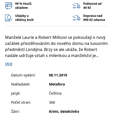
__cf_bm
30 minut
Tento soubor
Cloudflare Inc.
99 % titulů
Poštovné od
cookie se
.heureka.cz
skladem
49 Kč
používá k
rozlišení mezi
Ukázky u
Doprava nad
lidmi a
většiny knih
999 Kč zdarma
roboty. To je
pro web
přínosné, aby
bylo možné
podávat
Manželé Laurie a Robert Millsovi se pokoušejí o nový
platné zprávy
o používání
začátek přestěhováním do nového domu na luxusním
jejich
webových
předměstí Londýna. Brzy se ale ukáže, že Robert
stránek.
nadále udržuje vztah s milenkou a manželství je
CookieConsent
1 rok
Tento soubor
Cybot A/S
definitivně v troskách.
cookie ukládá
www.bambook.cz
více
stav souhlasu
uživatele se
O několik měsíců později se oba mají sejít k
soubory
Datum vydání
:
08.11.2019
cookie pro
projednání detailů rozvodu. Robert nedorazí a Laurie
aktuální
doménu.
Nakladatel
:
Metafora
se probouzí druhý den promočená krví – svého
G_ENABLED_IDPS
1 rok 1
Slouží k
manžela, který leží zavražděný ve vedlejším pokoji.
Google LLC
Jazyk
:
Čeština
měsíc
přihlášení
.www.grada.cz
pomocí
Google
Počet stran
:
368
Detektiv Daniel Riley rozplétá nitky tajemství brutální
ASP.NET_SessionId
Zavřením
Tento soubor
Microsoft
vraždy. Poslední záhada, kterou spolu se svým týmem
Žánr
:
Krimi, detektivky
prohlížeče
cookie
Corporation