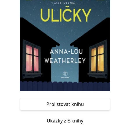
Nezbytné
Analytické
Marketingové
Funkční
Nezařazené soubory
Nezbytně nutné soubory cookie umožňují základní funkce webových
stránek, jako je přihlášení uživatele a správa účtu. Webové stránky nelze
bez nezbytně nutných souborů cookie správně používat.
Provider /
Název
Vyprší
Popis
Doména
CookieScriptConsent
1 měsíc
Tento soubor
CookieScript
cookie
www.grada.cz
používá
služba
Cookie-
Script.com k
zapamatování
předvoleb
souhlasu se
soubory
cookie
návštěvníků.
Prolistovat knihu
Je nutné, aby
banner
cookie
Cookie-
Ukázky z E-knihy
Script.com
fungoval