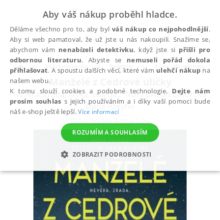
Aby váš nákup proběhl hladce.
Děláme všechno pro to, aby byl
váš nákup co nejpohodlnější
.
Aby si web pamatoval, že už jste u nás nakoupili. Snažíme se,
abychom vám
nenabízeli detektivku
, když jste si
přišli pro
odbornou literaturu
. Abyste se
nemuseli pořád dokola
Všechny knihy
Beletrie
Krimi, detektivky
přihlašovat
. A spoustu dalších věcí, které vám
ulehčí nákup
na
Manželé z Cedrové uličky
našem webu.
K tomu slouží cookies a podobné technologie.
Dejte nám
Nevěra, zrada, láska, vražda… Nový případ detektiva
prosím souhlas
s jejich používáním a i díky vaší pomoci bude
Dana Rileyho
náš e-shop ještě lepší.
Více informací
Weatherley Anna-Lou
ROZUMÍM A SOUHLASÍM
ZOBRAZIT PODROBNOSTI
NEZBYTNÉ
ANALYTICKÉ
MARKETINGOVÉ
FUNKČNÍ
NEZAŘAZENÉ SOUBORY