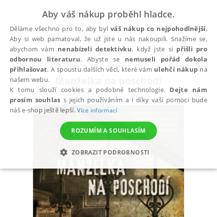
Aby váš nákup proběhl hladce.
Děláme všechno pro to, aby byl
váš nákup co nejpohodlnější
.
Aby si web pamatoval, že už jste u nás nakoupili. Snažíme se,
abychom vám
nenabízeli detektivku
, když jste si
přišli pro
odbornou literaturu
. Abyste se
nemuseli pořád dokola
Všechny knihy
Beletrie
Dobrodružství, napětí, 
přihlašovat
. A spoustu dalších věcí, které vám
ulehčí nákup
na
Manželka na poschodí
našem webu.
K tomu slouží cookies a podobné technologie.
Dejte nám
Hawkins Rachel
prosím souhlas
s jejich používáním a i díky vaší pomoci bude
náš e-shop ještě lepší.
Více informací
ROZUMÍM A SOUHLASÍM
ZOBRAZIT PODROBNOSTI
NEZBYTNÉ
ANALYTICKÉ
MARKETINGOVÉ
FUNKČNÍ
NEZAŘAZENÉ SOUBORY