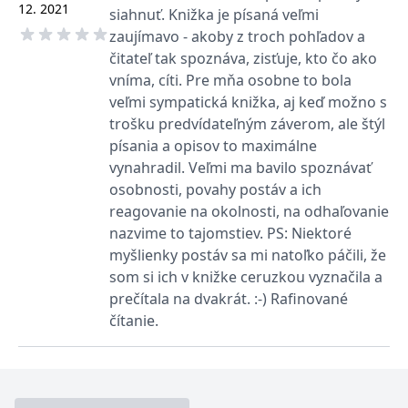
_fbp
3 měsíce
Používá Facebook k
Meta Platform
12. 2021
siahnuť. Knižka je písaná veľmi
poskytování řady
Inc.
reklamních produktů,
.grada.cz
zaujímavo - akoby z troch pohľadov a
jako je nabízení cen v
reálném čase od
čitateľ tak spoznáva, zisťuje, kto čo ako
inzerentů třetích stran.
vníma, cíti. Pre mňa osobne to bola
SRM_B
1 rok
Toto je cookie první
Microsoft
veľmi sympatická knižka, aj keď možno s
strany společnosti
Corporation
Microsoft MSN, které
.c.bing.com
trošku predvídateľným záverom, ale štýl
zajišťuje správné
písania a opisov to maximálne
fungování této webové
stránky.
vynahradil. Veľmi ma bavilo spoznávať
ANONCHK
10 minut
Tento soubor cookie
Microsoft
osobnosti, povahy postáv a ich
provádí informace o
Corporation
reagovanie na okolnosti, na odhaľovanie
tom, jak koncový
.c.clarity.ms
uživatel používá web, a
nazvime to tajomstiev. PS: Niektoré
jakoukoli reklamu,
kterou koncový uživatel
myšlienky postáv sa mi natoľko páčili, že
mohl vidět před
návštěvou uvedeného
som si ich v knižke ceruzkou vyznačila a
webu.
prečítala na dvakrát. :-) Rafinované
__utmzzses
Zavřením
Parametry UTM
Google LLC
čítanie.
prohlížeče
používané pro reklamu /
.grada.cz
sledování pomocí
Google Analytics
_uetsid
1 den
Tento soubor cookie
Microsoft
používá společnost Bing
Corporation
k určení, jaké reklamy by
.grada.cz