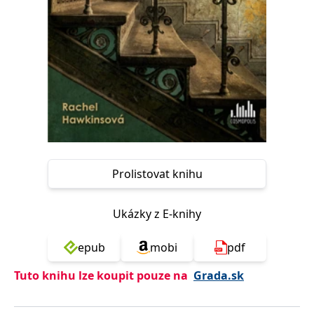
Nezbytné
Analytické
Marketingové
Funkční
Nezařazené soubory
Nezbytně nutné soubory cookie umožňují základní funkce webových
stránek, jako je přihlášení uživatele a správa účtu. Webové stránky nelze
bez nezbytně nutných souborů cookie správně používat.
Provider /
Název
Vyprší
Popis
Doména
CookieScriptConsent
1 měsíc
Tento soubor
CookieScript
cookie
www.grada.cz
používá
služba
Prolistovat knihu
Cookie-
Script.com k
zapamatování
předvoleb
Ukázky z E-knihy
souhlasu se
soubory
cookie
epub
mobi
pdf
návštěvníků.
Je nutné, aby
banner
Tuto knihu lze koupit pouze na
Grada.sk
cookie
Cookie-
Script.com
fungoval