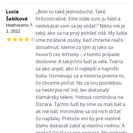
zachovává
www.grada.cz
stav relace
Lucia
„Bolo to také jednoduché. Také
návštěvníka
napříč
Šabíková
hrôzostrašné. Ešte stále som ju ľúbil a
požadavky na
stránku.
Hodnoceno
7.
nedokázal som sa jej vzdať.“ Nikto nie je
2. 2022
taký, ako sa na prvý pohľad zdá. My ľudia
sme zvrátené osoby. Keď chceme niečo
dosiahnuť, ideme za tým aj (ako sa
Provider /
Název
Vyprší
Popis
Provider /
Provider /
Doména
hovorí) cez mŕtvoly – v tomto prípade
Název
Název
Vyprší
Vyprší
Popis
Popis
Doména
Doména
_lb
.grada.cz
1 rok
###
doslovne. A takýchto ľudí je veľa. Tvária
Provider /
Název
Vyprší
Popis
Luigisbox???
_ga_1BHJWLJRRB
CMSCurrentTheme
.grada.cz
www.grada.cz
1 rok
1 den
Tento soubor cookie
Nastaveno Kentico
Doména
sa ako anjeli, ako tí najlepší a najmilší
1
nastavuje Google
CMS. Uloží název
_lb_ccc
.grada.cz
1 rok
měsíc
Analytics. Ukládá a
aktuálního
CLID
www.clarity.ms
1 rok
Tento soubor cookie je
ľudia. Usmievajú sa a hovoria presne to,
aktualizuje jedinečnou
vizuálního motivu
obvykle nastaven
permId
dg.incomaker.com
hodnotu pro každou
pro zajištění
1 rok 1
čo chceme počuť. No za tou pozlátkou
společností Dstillery, aby
navštívenou stránku a
správného vzhledu
měsíc
umožnil sdílení
sa neskrýva nič iné, len dokonalý
slouží k počítání a
dialogových oken.
mediálního obsahu na
sledování zobrazení
p##5ab4aa50-94d3-4afb-
dg.incomaker.com
1 rok 1
sociálních médiích. Může
klamársky talent. Hotová nominácia na
stránek.
CMSPreferredCulture
9668-9ccd17850001
1 rok
Nastaveno Kentico
měsíc
Kentiko
také shromažďovat
CMS k identifikaci
Software LLC
Oscara. Týchto ľudí by sme sa mali báť a
informace o
_ga
1 rok
Tento název souboru
jazyka stránky,
receive-cookie-deprecation
Google LLC
.doubleclick.net
6 měsíců
www.grada.cz
návštěvnících webových
ak nie báť, minimálne sa od nich držať
1
cookie je spojen s Google
ukládá kombinaci
.grada.cz
stránek, když používají
měsíc
Universal Analytics - což
kódů jazyků a zemí
cee
.capig.stape.cloud
3 měsíce
sociální média ke sdílení
čo najďalej. Pretože oni by pre vlastné
je významná aktualizace
obsahu webových
běžněji používané
_hjSession_3630783
.grada.cz
stránek z navštívené
30 minut
blaho dokázali zabiť aj vlastnú rodinu. A
analytické služby Google.
stránky.
Tento soubor cookie se
prečo? Opäť raz pre peniaze. No niekedy
tempUUID
www.grada.cz
Zavřením