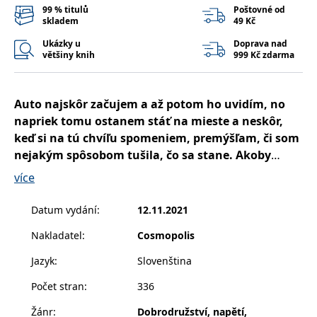
správně.
99 % titulů
Poštovné od
skladem
49 Kč
PHPSESSID
Zavřením
Cookie
PHP.net
prohlížeče
generovaný
www.bambook.cz
Ukázky u
Doprava nad
aplikacemi
většiny knih
999 Kč zdarma
založenými
na jazyce
PHP. Toto je
univerzální
identifikátor
Auto najskôr začujem a až potom ho uvidím, no
používaný k
udržování
napriek tomu ostanem stáť na mieste a neskôr,
proměnných
relací
keď si na tú chvíľu spomeniem, premýšľam, či som
uživatelů.
nejakým spôsobom tušila, čo sa stane. Akoby
Obvykle se
jedná o
všetko v mojom živote smerovalo práve k tomuto
náhodně
více
vygenerované
miestu, k tomuto domu. K nemu.
číslo, jeho
použití může
Datum vydání
:
12.11.2021
být specifické
Jane sa len nedávno presťahovala do Birminghamu v
pro daný
web, ale
Nakladatel
:
Cosmopolis
Alabame, kde si zarába prechádzkami so psami v
dobrým
příkladem je
Thornfield Estates – uzavretej komunite plnej
Jazyk
:
Slovenština
udržování
luxusných domov, naleštených SUV a znudených žien
přihlášeného
stavu
Počet stran
:
336
v domácnosti. Život sa jej obráti hore nohami, keď
uživatele mezi
stránkami.
stretne Eddieho Rochestera, najzáhadnejšieho
Žánr
:
Dobrodružství, napětí,