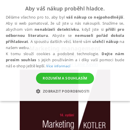
Aby váš nákup proběhl hladce.
Děláme všechno pro to, aby byl
váš nákup co nejpohodlnější
.
Aby si web pamatoval, že už jste u nás nakoupili. Snažíme se,
abychom vám
nenabízeli detektivku
, když jste si
přišli pro
odbornou literaturu
. Abyste se
nemuseli pořád dokola
Všechny knihy
Podnikání, ekonomie a finance
přihlašovat
. A spoustu dalších věcí, které vám
ulehčí nákup
na
Marketing management
našem webu.
K tomu slouží cookies a podobné technologie.
Dejte nám
14. vydání
prosím souhlas
s jejich používáním a i díky vaší pomoci bude
Kotler Philip
,
Keller Lane Kevin
náš e-shop ještě lepší.
Více informací
ROZUMÍM A SOUHLASÍM
ZOBRAZIT PODROBNOSTI
NEZBYTNÉ
ANALYTICKÉ
MARKETINGOVÉ
FUNKČNÍ
NEZAŘAZENÉ SOUBORY