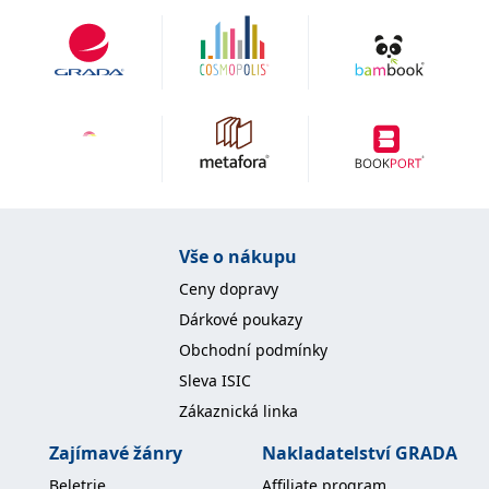
IDE
1 rok
Tento soubor cookie
Google LLC
nastavuje společnost
.doubleclick.net
Doubleclick a provádí
informace o tom, jak
koncový uživatel používá
webové stránky a
jakoukoli reklamu,
kterou koncový uživatel
mohl vidět před
návštěvou uvedeného
webu.
uid
.adform.net
2 měsíce
Tento soubor cookie
poskytuje jednoznačně
přiřazené strojově
Vše o nákupu
generované ID uživatele
a shromažďuje údaje o
Ceny dopravy
aktivitě na webu. Tato
data mohou být
Dárkové poukazy
odeslána k analýze a
hlášení třetí straně.
Obchodní podmínky
Sleva ISIC
Zákaznická linka
Zajímavé žánry
Nakladatelství GRADA
Beletrie
Affiliate program