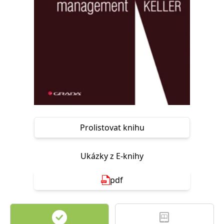
Nezbytné
Analytické
Marketingové
Funkční
Nezařazené soubory
Nezbytně nutné soubory cookie umožňují základní funkce webových
stránek, jako je přihlášení uživatele a správa účtu. Webové stránky nelze
bez nezbytně nutných souborů cookie správně používat.
Provider /
Název
Vyprší
Popis
Doména
CookieScriptConsent
1 měsíc
Tento soubor
CookieScript
cookie
www.grada.cz
používá
služba
Prolistovat knihu
Cookie-
Script.com k
zapamatování
předvoleb
Ukázky z E-knihy
souhlasu se
soubory
cookie
návštěvníků.
pdf
Je nutné, aby
banner
cookie
Cookie-
Script.com
fungoval