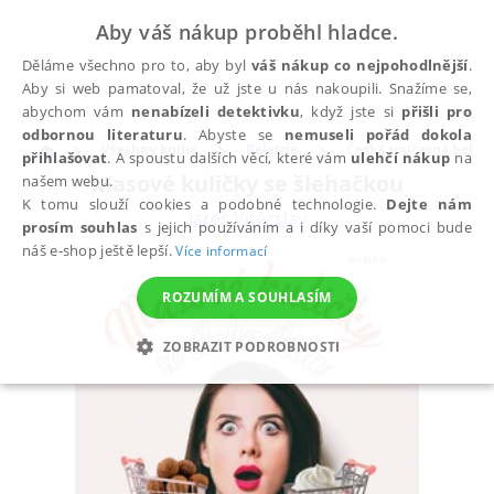
Aby váš nákup proběhl hladce.
Děláme všechno pro to, aby byl
váš nákup co nejpohodlnější
.
Aby si web pamatoval, že už jste u nás nakoupili. Snažíme se,
abychom vám
nenabízeli detektivku
, když jste si
přišli pro
odbornou literaturu
. Abyste se
nemuseli pořád dokola
Všechny knihy
Beletrie
Česká současná beletr
přihlašovat
. A spoustu dalších věcí, které vám
ulehčí nákup
na
Masové kuličky se šlehačkou
našem webu.
K tomu slouží cookies a podobné technologie.
Dejte nám
Jareš Vítězslav
prosím souhlas
s jejich používáním a i díky vaší pomoci bude
náš e-shop ještě lepší.
Více informací
ROZUMÍM A SOUHLASÍM
ZOBRAZIT PODROBNOSTI
NEZBYTNÉ
ANALYTICKÉ
MARKETINGOVÉ
FUNKČNÍ
NEZAŘAZENÉ SOUBORY