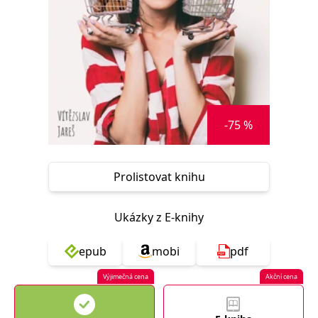
Nezbytné
Analytické
Marketingové
Funkční
Nezařazené soubory
Nezbytně nutné soubory cookie umožňují základní funkce webových
stránek, jako je přihlášení uživatele a správa účtu. Webové stránky nelze
bez nezbytně nutných souborů cookie správně používat.
Provider /
Název
Vyprší
Popis
-75 %
Doména
CookieScriptConsent
1 měsíc
Tento soubor
CookieScript
cookie
www.grada.cz
používá
služba
Prolistovat knihu
Cookie-
Script.com k
zapamatování
předvoleb
Ukázky z E-knihy
souhlasu se
soubory
cookie
epub
mobi
pdf
návštěvníků.
Je nutné, aby
banner
Výjimečná cena
Akční cena
cookie
Cookie-
Script.com
fungoval