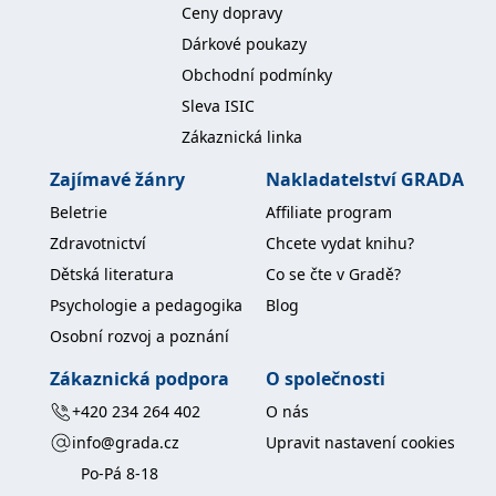
Ceny dopravy
IDE
1 rok
Tento soubor cookie
Google LLC
Dárkové poukazy
nastavuje společnost
.doubleclick.net
Doubleclick a provádí
Obchodní podmínky
informace o tom, jak
koncový uživatel používá
Sleva ISIC
webové stránky a
jakoukoli reklamu,
Zákaznická linka
kterou koncový uživatel
mohl vidět před
návštěvou uvedeného
Zajímavé žánry
Nakladatelství GRADA
webu.
Beletrie
Affiliate program
uid
.adform.net
2 měsíce
Tento soubor cookie
poskytuje jednoznačně
Zdravotnictví
Chcete vydat knihu?
přiřazené strojově
generované ID uživatele
Dětská literatura
Co se čte v Gradě?
a shromažďuje údaje o
aktivitě na webu. Tato
Psychologie a pedagogika
Blog
data mohou být
odeslána k analýze a
Osobní rozvoj a poznání
hlášení třetí straně.
Zákaznická podpora
O společnosti
+420 234 264 402
O nás
info@grada.cz
Upravit nastavení cookies
Po-Pá 8-18