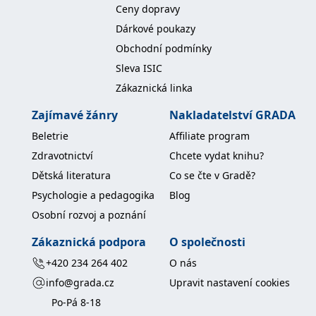
koncový uživatel používá
Ceny dopravy
webové stránky a
jakoukoli reklamu,
Dárkové poukazy
kterou koncový uživatel
mohl vidět před
Obchodní podmínky
návštěvou uvedeného
webu.
Sleva ISIC
MR
7 dní
Toto je soubor cookie
Zákaznická linka
Microsoft
první strany společnosti
Corporation
Microsoft MSN, který
.c.bing.com
Zajímavé žánry
Nakladatelství GRADA
používáme k měření
používání webu pro
Beletrie
Affiliate program
interní analýzu.
Zdravotnictví
Chcete vydat knihu?
_uetvid
1 rok
Toto je soubor cookie
Microsoft
využívaný společností
Corporation
Dětská literatura
Co se čte v Gradě?
Microsoft Bing Ads a je
.grada.cz
sledovacím souborem
Psychologie a pedagogika
Blog
cookie. Umožňuje nám
komunikovat s
Osobní rozvoj a poznání
uživatelem, který již dříve
navštívil náš web.
Zákaznická podpora
O společnosti
test_cookie
15 minut
Tento soubor cookie
Google LLC
nastavuje společnost
.doubleclick.net
+420 234 264 402
O nás
DoubleClick (kterou
vlastní společnost
info@grada.cz
Upravit nastavení cookies
Google), aby zjistila, zda
prohlížeč návštěvníka
Po-Pá 8-18
webu podporuje
soubory cookie.