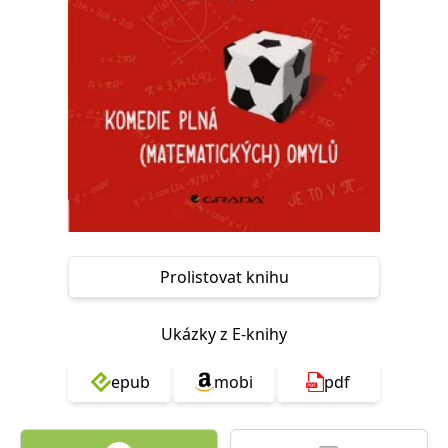
Nezbytné
Analytické
Marketingové
Funkční
Nezařazené soubory
Nezbytně nutné soubory cookie umožňují základní funkce webových
stránek, jako je přihlášení uživatele a správa účtu. Webové stránky nelze
bez nezbytně nutných souborů cookie správně používat.
Provider /
Název
Vyprší
Popis
Doména
CookieScriptConsent
1 měsíc
Tento soubor
CookieScript
cookie
www.grada.cz
používá
služba
Cookie-
Script.com k
Prolistovat knihu
zapamatování
předvoleb
souhlasu se
soubory
Ukázky z E-knihy
cookie
návštěvníků.
Je nutné, aby
epub
mobi
pdf
banner
cookie
Cookie-
Script.com
fungoval