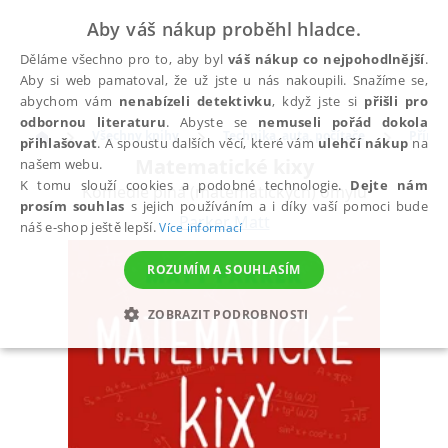
Aby váš nákup proběhl hladce.
Děláme všechno pro to, aby byl
váš nákup co nejpohodlnější
.
Aby si web pamatoval, že už jste u nás nakoupili. Snažíme se,
abychom vám
nenabízeli detektivku
, když jste si
přišli pro
odbornou literaturu
. Abyste se
nemuseli pořád dokola
Všechny knihy
Technika, auta, počítače
Přírod
přihlašovat
. A spoustu dalších věcí, které vám
ulehčí nákup
na
Matematické kixy
našem webu.
K tomu slouží cookies a podobné technologie.
Dejte nám
Komedie plná (matematických) omylů
prosím souhlas
s jejich používáním a i díky vaší pomoci bude
Parker Matt
náš e-shop ještě lepší.
Více informací
ROZUMÍM A SOUHLASÍM
ZOBRAZIT PODROBNOSTI
NEZBYTNÉ
ANALYTICKÉ
MARKETINGOVÉ
FUNKČNÍ
NEZAŘAZENÉ SOUBORY